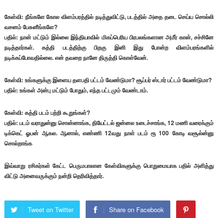
கேள்வி: நீங்களே கோல விளம்பரத்தில் நடித்துவிட்டு, படத்தில் அதை தடை செய்ய சொல்லி
வசனம் பேசுனீங்களே?
பதில்: நான் மட்டும் இல்லை இந்தியாவில் மிகப்பெரிய பிரபலங்களான அமீர் கான், சச்சினே
நடித்தார்கள். கத்தி படத்திற்கு பிறகு இனி இது போன்ற விளம்பரங்களில்
நடிக்கப்போவதில்லை. என் தவறை நானே திருத்தி கொள்வேன்.
கேள்வி: உங்களுக்கு இளைய தளபதி பட்டம் வேண்டுமா? சூப்பர் ஸ்டார் பட்டம் வேண்டுமா?
பதில்: உங்கள் அன்பு மட்டும் போதும், எந்த பட்டமும் வேண்டாம்.
கேள்வி: கத்தி படம் பற்றி கூறுங்கள்?
பதில்: படம் வராதுன்னு சொன்னாங்க, தியேட்டல் ஜன்னல உடைச்சாங்க, 12 மணி வரைக்கும்
டிக்கெட் ஓபன் ஆகல. ஆனால், எண்ணி 12வது நாள் படம் ரூ 100 கோடி வசூல்ன்னு
சொல்றாங்க
இவ்வாறு ரசிகர்கள் கேட்ட பெருமபாலான கேள்விகளுக்கு பொறுமையாக பதில் அளித்து
விட்டு அனைவருக்கும் நன்றி தெரிவித்தார்.
Tweet on Twitter
Share on Facebook