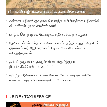
பட்டபகலில் யாழ்.பல்கலை மாணவி காதலனால் கொலை!!!
என்னை பழிவாங்குவதாக நினைத்து தமிழினத்தை பழிவாங்கி
விடாதீர்கள்- முதலமைச்சர் உரை!
யாழில் இன்று முதல் போக்குவரத்தில் புதிய நடைமுறை!
தேசிய மக்கள் சக்தி என அடையாளப்படுத்தப்படினும் அரசியல்
தீர்மானம்சார் அதிகாரங்கள் ஜே.வி.பி வசமே உள்ளன –
கஜேந்திரகுமார்
தமிழர் ஒருவரைத் தாருங்கள் வடக்கு ஆளுநராக
நியமிக்கின்றேன் – ஜனாதிபதி
தமிழீழ விடுதலைப் புலிகள் அமைப்பின் மூத்த தளபதியின்
மகள் சட்டத்தரணியாக சத்தியப் பிரமாணம்!!
JRIDE : TAXI SERVICE