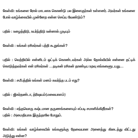
கேள்வி: உங்களை ரோல் மாடலாக கொண்டு பல இளைஞர்கள் உள்ளனர். அவர்கள் உங்களை
போல் வாழ்க்கையில் முன்னேற என்ன செய்ய வேண்டும்?
பதில் : உழைத்திடு, உயர்ந்திடு உன்னால் முடியும்
கேள்வி : உங்கள் ரசிகர்கள் பற்றி கூறுங்கள்?
பதில் : வெற்றியில் என்னிடம் ஒட்டிக் கொண்டவர்கள் அல்ல தோல்வியில் என்னை தட்டிக்
கொடுத்தவர்கள் என் ரசிகர்கள் …நடிகன் ரசிகன் தாண்டிய உறவு எங்களூைடயது…
கேள்வி : சமீபத்தில் உங்கள் மனம் கவர்ந்த படம் எது?
பதில் : ஜிகர்தண்டா, த்ரிஷயம்(மலையாளம்)
கேள்வி : எந்தவொரு கஷ்டமான தருணங்களையும் எப்படி சமாளிக்கிறீர்கள்?
பதில் : அமைதியாக இருந்தாலே போதும்.
கேள்வி: உங்கள் வாழ்க்கையில் உங்களுக்கு தேவையான அனைத்து கிடைத்து விட்டது
அடுத்து என்ன?