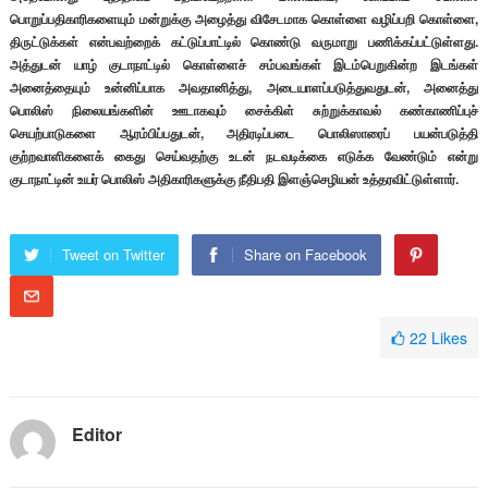
பொறுப்பதிகாரிகளையும் மன்றுக்கு அழைத்து விசேடமாக கொள்ளை வழிப்பறி கொள்ளை,
திருட்டுக்கள் என்பவற்றைக் கட்டுப்பாட்டில் கொண்டு வருமாறு பணிக்கப்பட்டுள்ளது.
அத்துடன் யாழ் குடாநாட்டில் கொள்ளைச் சம்பவங்கள் இடம்பெறுகின்ற இடங்கள்
அனைத்தையும் உன்னிப்பாக அவதானித்து, அடையாளப்படுத்துவதுடன், அனைத்து
பொலிஸ் நிலையங்களின் ஊடாகவும் சைக்கிள் சுற்றுக்காவல் கண்காணிப்புச்
செயற்பாடுகளை ஆரம்பிப்பதுடன், அதிரடிப்படை பொலிஸாரைப் பயன்படுத்தி
குற்றவாளிகளைக் கைது செய்வதற்கு உடன் நடவடிக்கை எடுக்க வேண்டும் என்று
குடாநாட்டின் உயர் பொலிஸ் அதிகாரிகளுக்கு நீதிபதி இளஞ்செழியன் உத்தரவிட்டுள்ளார்.
Tweet on Twitter
Share on Facebook
22
Likes
Editor