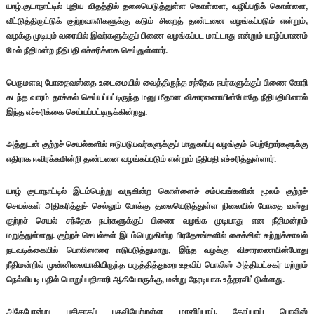
யாழ்.குடாநாட்டில் புதிய விதத்தில் தலையெடுத்துள்ள கொள்ளை, வழிப்பறிக் கொள்ளை,
வீட்டுத்திருட்டுக் குற்றவாளிகளுக்கு கடும் சிறைத் தண்டனை வழங்கப்படும் என்றும்,
வழக்கு முடியும் வரையில் இவர்களுக்குப் பிணை வழங்கப்பட மாட்டாது என்றும் யாழ்ப்பாணம்
மேல் நீதிமன்ற நீதிபதி எச்சரிக்கை செய்துள்ளார்.
பெருமளவு போதைவஸ்தை உடைமையில் வைத்திருந்த சந்தேக நபர்களுக்குப் பிணை கோரி
கடந்த வாரம் தாக்கல் செய்யப்பட்டிருந்த மனு மீதான விசாரணையின்போதே நீதிபதியினால்
இந்த எச்சரிக்கை செய்யப்பட்டிருக்கின்றது.
அத்துடன் குற்றச் செயல்களில் ஈடுபடுபவர்களுக்குப் பாதுகாப்பு வழங்கும் பெற்றோர்களுக்கு
எதிராக ஈவிரக்கமின்றி தண்டனை வழங்கப்படும் என்றும் நீதிபதி எச்சரித்துள்ளார்.
யாழ் குடாநாட்டில் இடம்பெற்று வருகின்ற கொள்ளைச் சம்பவங்களின் மூலம் குற்றச்
செயல்கள் அதிகரித்துச் செல்லும் போக்கு தலையெடுத்துள்ள நிலையில் போதை வஸ்து
குற்றச் செயல் சந்தேக நபர்களுக்குப் பிணை வழங்க முடியாது என நீதிமன்றம்
மறுத்துள்ளது. குற்றச் செயல்கள் இடம்பெறுகின்ற பிரதேசங்களில் சைக்கிள் சுற்றுக்காவல்
நடவடிக்கையில் பொலிஸாரை ஈடுபடுத்துமாறு, இந்த வழக்கு விசாரணையின்போது
நீதிமன்றில் முன்னிலையாகியிருந்த பருத்தித்துறை உதவிப் பொலிஸ் அத்தியட்சகர் மற்றும்
நெல்லியடி பதில் பொறுப்பதிகாரி ஆகியோருக்கு, மன்று நேரடியாக உத்தரவிட்டுள்ளது.
அதேபோன்று புதிதாகப் பதவியேற்றள்ள மானிப்பாய், கோப்பாய் பொலிஸ்