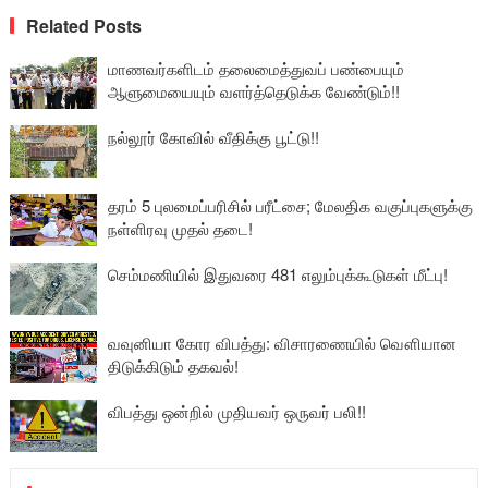
Related Posts
மாணவர்களிடம் தலைமைத்துவப் பண்பையும்
ஆளுமையையும் வளர்த்தெடுக்க வேண்டும்!!
நல்லூர் கோவில் வீதிக்கு பூட்டு!!
தரம் 5 புலமைப்பரிசில் பரீட்சை; மேலதிக வகுப்புகளுக்கு
நள்ளிரவு முதல் தடை!
செம்மணியில் இதுவரை 481 எலும்புக்கூடுகள் மீட்பு!
வவுனியா கோர விபத்து: விசாரணையில் வௌியான
திடுக்கிடும் தகவல்!
விபத்து ஒன்றில் முதியவர் ஒருவர் பலி!!