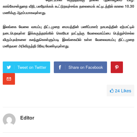
காங்கேசன்துறை வீதி, பலநோக்கக் கூட்டுறவுச்சங்க தலைமைக் கட்டிடத்தில் காலை 10.30
மணிக்கு ஆரம்பமாகவுள்ளது.
இலங்கை வேலை வாயப்பு திட்டமுறை மையத்தின் பணிப்பாளர் நாயகத்தின் ஏற்பாட்டில்
நடைபெறவுள்ள இக்கருத்தரங்கில் கொரியா நாட்டிற்கு வேலைவாய்ப்பை பெற்றுச்செல்ல
விரும்புவர்களை கலந்துகொள்ளும்படி இலங்கையில் உள்ள வேலைவாயப்பு திட்டமுறை
மனிதவள அபிவிருத்தி பிரிவு வேண்டியுள்ளது.
Tweet on Twitter
Share on Facebook
24
Likes
Editor