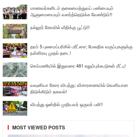
மாணவர்களிடம் தலைமைத்துவப் பண்பையும்
ஆளுமையையும் வளர்த்தெடுக்க வேண்டும்!!
நல்லூர் கோவில் வீதிக்கு பூட்டு!!
தரம் 5 புலமைப்பரிசில் பரீட்சை; மேலதிக வகுப்புகளுக்கு
நள்ளிரவு முதல் தடை!
செம்மணியில் இதுவரை 481 எலும்புக்கூடுகள் மீட்பு!
வவுனியா கோர விபத்து: விசாரணையில் வௌியான
திடுக்கிடும் தகவல்!
விபத்து ஒன்றில் முதியவர் ஒருவர் பலி!!
MOST VIEWED POSTS