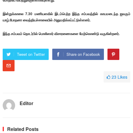
மோதியே விபத்துக்குள்ளாகியுள்ளது.
இன்றுக்காலை 7.30 மணியளவில் இடம்பெற்ற இந்த சம்பவத்தில் காயமடைந்த ஐவரும்
யாழ்.போதனா வைத்தியச்சாலையில் அனுமதிக்கப்பட்டுள்ளனர்.
இந்த சம்பவம் தொடர்பில் பொலிஸார் விசாரணைகளை மேற்கொண்டு வருகின்றனர்.
Tweet on Twitter
Share on Facebook
23
Likes
Editor
Related Posts