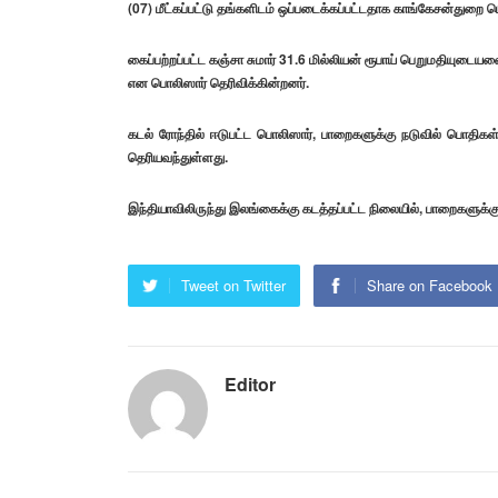
(07) மீட்கப்பட்டு தங்களிடம் ஒப்படைக்கப்பட்டதாக காங்கேசன்துறை ப
கைப்பற்றப்பட்ட கஞ்சா சுமார் 31.6 மில்லியன் ரூபாய் பெறுமதியுடைய
என பொலிஸார் தெரிவிக்கின்றனர்.
கடல் ரோந்தில் ஈடுபட்ட பொலிஸார், பாறைகளுக்கு நடுவில் பொதிக
தெரியவந்துள்ளது.
இந்தியாவிலிருந்து இலங்கைக்கு கடத்தப்பட்ட நிலையில், பாறைகளுக்க
Tweet on Twitter
Share on Facebook
Editor