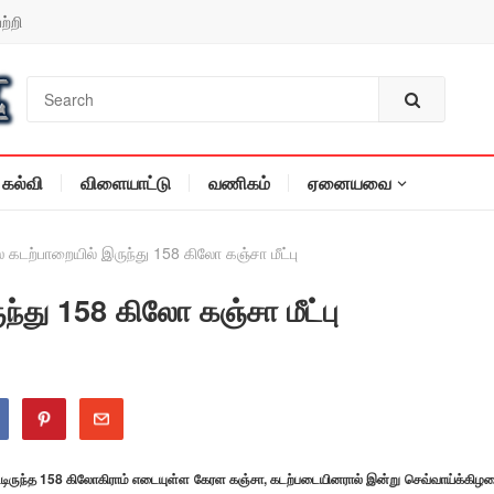
ற்றி
கல்வி
விளையாட்டு
வணிகம்
ஏனையவை
 கடற்பாறையில் இருந்து 158 கிலோ கஞ்சா மீட்பு
்து 158 கிலோ கஞ்சா மீட்பு
்டிருந்த 158 கிலோகிராம் எடையுள்ள கேரள கஞ்சா, கடற்படையினரால் இன்று செவ்வாய்க்கிழ