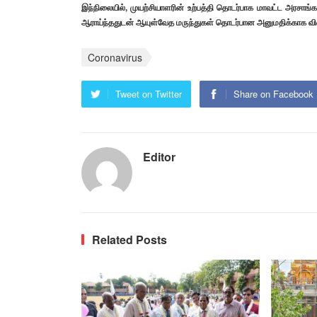
இந்நிலையில், முயற்சியாளரின் உற்பத்தி தொடர்பாக மாவட்ட அரசாங்க 
ஆராய்ந்ததுடன் ஆயுள்வேத மருந்துகள் தொடர்பான அனுமதிக்காக விண
Coronavirus
Tweet on Twitter
Share on Facebook
Editor
Related Posts