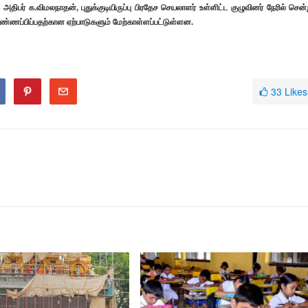
அதிபர் க.விமலநாதன், புதுக்குடியிருப்பு பிரதேச செயலாளர் உள்ளிட்ட குழுவினர் நேரில் சென்
்ணப்பிப்பதற்கான ஏற்பாடுகளும் மேற்காள்ளப்பட்டுள்ளன.
33
Likes