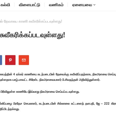
கல்வி
விளையாட்டு
வணிகம்
ஏனையவை
ல் தேவாலய காணி சுவீகரிக்கப்படவுள்ளது!
வீகரிக்கப்படவுள்ளது!
லயத்தின் 4 ஏக்கர் காணியை கடற்படையின் தேவைக்கு சுவீகரிப்பதற்காக, நிலஅளவை செய்யு
ள்ளதாக யாழ்.மாவட்ட சிரேஸ்ட நிலஅளவையாளர் பி.சிவநந்தன் அறிவித்துள்ளார்.
ர் பிரிவிலுள்ள காணியே இவ்வாறு நிலஅளவை செய்யப்படவுள்ளது.
ெல்லிப்பழை பிரதேச செயலாளர், கடற்படையின் சில்லாலை கட்டளைத் தளபதி, ஜே – 222 கிர
ிப்பிடத்தக்கது.