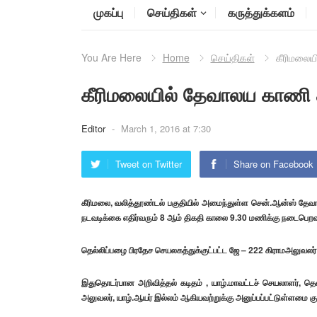
முகப்பு
செய்திகள்
கருத்துக்களம்
You Are Here
Home
செய்திகள்
கீரிமலையி
கீரிமலையில் தேவாலய காணி சு
Editor
-
March 1, 2016 at 7:30
Tweet on Twitter
Share on Facebook
கீரிமலை, வலித்தூண்டல் பகுதியில் அமைந்துள்ள சென்.ஆன்ஸ் தேவா
நடவடிக்கை எதிர்வரும் 8 ஆம் திகதி காலை 9.30 மணிக்கு நடைபெறவு
தெல்லிப்பழை பிரதேச செயலகத்துக்குட்பட்ட ஜே – 222 கிராமஅலுவல
இதுதொடர்பான அறிவித்தல் கடிதம் , யாழ்.மாவட்டச் செயலாளர், த
அலுவலர், யாழ்.ஆயர் இல்லம் ஆகியவற்றுக்கு அனுப்பப்பட்டுள்ளமை குற