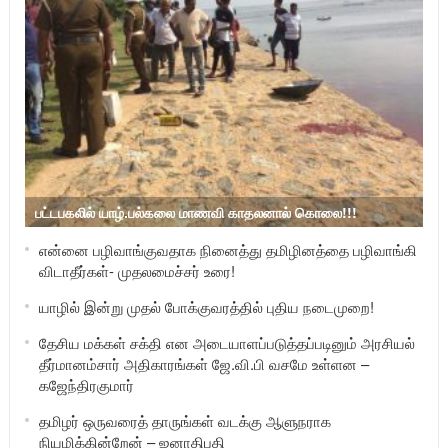
பட்டபகலில் யாழ்.பல்கலை மாணவி காதலனால் கொலை!!!
என்னை பழிவாங்குவதாக நினைத்து தமிழினத்தை பழிவாங்கி
விடாதீர்கள்- முதலமைச்சர் உரை!
யாழில் இன்று முதல் போக்குவரத்தில் புதிய நடைமுறை!
தேசிய மக்கள் சக்தி என அடையாளப்படுத்தப்படினும் அரசியல்
தீர்மானம்சார் அதிகாரங்கள் ஜே.வி.பி வசமே உள்ளன –
கஜேந்திரகுமார்
தமிழர் ஒருவரைத் தாருங்கள் வடக்கு ஆளுநராக
நியமிக்கின்றேன் – ஜனாதிபதி