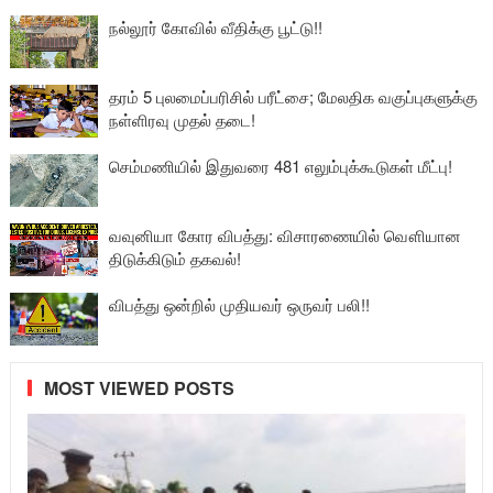
நல்லூர் கோவில் வீதிக்கு பூட்டு!!
தரம் 5 புலமைப்பரிசில் பரீட்சை; மேலதிக வகுப்புகளுக்கு
நள்ளிரவு முதல் தடை!
செம்மணியில் இதுவரை 481 எலும்புக்கூடுகள் மீட்பு!
வவுனியா கோர விபத்து: விசாரணையில் வௌியான
திடுக்கிடும் தகவல்!
விபத்து ஒன்றில் முதியவர் ஒருவர் பலி!!
MOST VIEWED POSTS