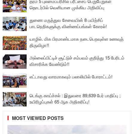
தரம் 5 புலமைப்பரிசில் பரீட்சைப் பெறுபேறுகள்
தொடர்பில் வெளியான முக்கிய அறிவிப்பு
துணை மருத்துவ சேவையின் 8 பயிற்சிப்
பாடநெறிகளுக்கு விண்ணப்பங்கள் கோரல்!
யாழில். மிக பிரமாண்டமாக நடைபெறவுள்ள உணவுத்
திருவிழா!!
அல்லைப்பிட்டிச் சூட்டுச் சம்பவம் குறித்து 15 பேரிடம்
விசாரிக்க வேண்டும்!!
எட்டாவது வாரமாகவும் பலாலியில் போராட்டம்!
டெங்கு காய்ச்சல் : இதுவரை 89,639 பேர் பாதிப்பு ;
உயிரிழப்புகள் 65 ஆக அதிகரிப்பு!
MOST VIEWED POSTS