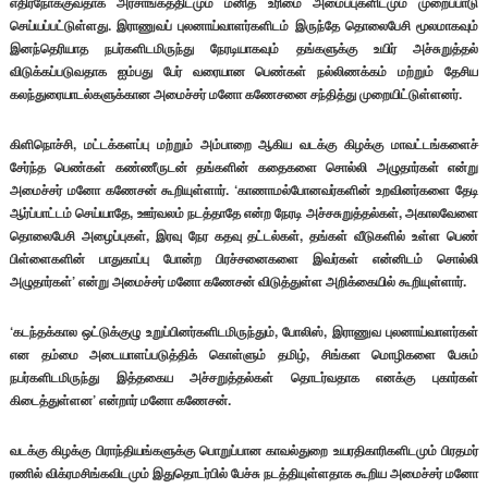
எதிர்நோக்குவதாக அரசாங்கத்திடமும் மனித உரிமை அமைப்புகளிடமும் முறைப்பாடு
செய்யப்பட்டுள்ளது. இராணுவப் புலனாய்வாளர்களிடம் இருந்தே தொலைபேசி மூலமாகவும்
இனந்தெரியாத நபர்களிடமிருந்து நேரடியாகவும் தங்களுக்கு உயிர் அச்சுறுத்தல்
விடுக்கப்படுவதாக ஐம்பது பேர் வரையான பெண்கள் நல்லிணக்கம் மற்றும் தேசிய
கலந்துரையாடல்களுக்கான அமைச்சர் மனோ கணேசனை சந்தித்து முறையிட்டுள்ளனர்.
கிளிநொச்சி, மட்டக்களப்பு மற்றும் அம்பாறை ஆகிய வடக்கு கிழக்கு மாவட்டங்களைச்
சேர்ந்த பெண்கள் கண்ணீருடன் தங்களின் கதைகளை சொல்லி அழுதார்கள் என்று
அமைச்சர் மனோ கணேசன் கூறியுள்ளார். ‘காணாமல்போனவர்களின் உறவினர்களை தேடி
ஆர்ப்பாட்டம் செய்யாதே, ஊர்வலம் நடத்தாதே என்ற நேரடி அச்சசுறுத்தல்கள், அகாலவேளை
தொலைபேசி அழைப்புகள், இரவு நேர கதவு தட்டல்கள், தங்கள் வீடுகளில் உள்ள பெண்
பிள்ளைகளின் பாதுகாப்பு போன்ற பிரச்சனைகளை இவர்கள் என்னிடம் சொல்லி
அழுதார்கள்’ என்று அமைச்சர் மனோ கணேசன் விடுத்துள்ள அறிக்கையில் கூறியுள்ளார்.
‘கடந்தக்கால ஒட்டுக்குழு உறுப்பினர்களிடமிருந்தும், போலிஸ், இராணுவ புலனாய்வாளர்கள்
என தம்மை அடையாளப்படுத்திக் கொள்ளும் தமிழ், சிங்கள மொழிகளை பேசும்
நபர்களிடமிருந்து இத்தகைய அச்சறுத்தல்கள் தொடர்வதாக எனக்கு புகார்கள்
கிடைத்துள்ளன’ என்றார் மனோ கணேசன்.
வடக்கு கிழக்கு பிராந்தியங்களுக்கு பொறுப்பான காவல்துறை உயரதிகாரிகளிடமும் பிரதமர்
ரணில் விக்ரமசிங்கவிடமும் இதுதொடர்பில் பேச்சு நடத்தியுள்ளதாக கூறிய அமைச்சர் மனோ