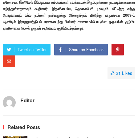
கணேசன், இனிமேல் இப்படியான சம்பவங்கள் நடக்காமல் இருப்பதற்கான நடவடிக்கைகளை
எடுத்துள்ளதாகவும் கூறினார். இதனிடையே, தொலைபேசி மூலமும் வீட்டிற்கு வந்து
நேரடியாகவும் மர்ம நபர்கள் தங்களுக்கு அச்சுறுத்தல் விடுத்து வருவதாக 2009-ம்
ஆண்டில் இராணுவத்திடம் சரணடைந்து பின்னர் காணாமல்போயுள்ள ஒருவரின் குடும்ப
உறவினரான பெண் ஒருவர் கூறியமை குறிப்பிடத்தக்கது.
Tweet on Twitter
Share on Facebook
21
Likes
Editor
Related Posts