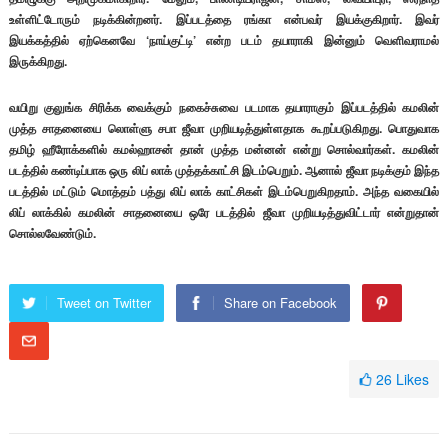
உள்ளிட்டோரும் நடிக்கின்றனர். இப்படத்தை ரங்கா என்பவர் இயக்குகிறார். இவர்
இயக்கத்தில் ஏற்கெனவே ‘நாய்குட்டி’ என்ற படம் தயாராகி இன்னும் வெளிவராமல்
இருக்கிறது.
வயிறு குலுங்க சிரிக்க வைக்கும் நகைச்சுவை படமாக தயாராகும் இப்படத்தில் கமலின்
முத்த சாதனையை லொள்ளு சபா ஜீவா முறியடித்துள்ளதாக கூறப்படுகிறது. பொதுவாக
தமிழ் ஹீரோக்களில் கமல்ஹாசன் தான் முத்த மன்னன் என்று சொல்வார்கள். கமலின்
படத்தில் கண்டிப்பாக ஒரு லிப் லாக் முத்தக்காட்சி இடம்பெறும். ஆனால் ஜீவா நடிக்கும் இந்த
படத்தில் மட்டும் மொத்தம் பத்து லிப் லாக் காட்சிகள் இடம்பெறுகிறதாம். அந்த வகையில்
லிப் லாக்கில் கமலின் சாதனையை ஒரே படத்தில் ஜீவா முறியடித்துவிட்டார் என்றுதான்
சொல்லவேண்டும்.
Tweet on Twitter
Share on Facebook
26
Likes