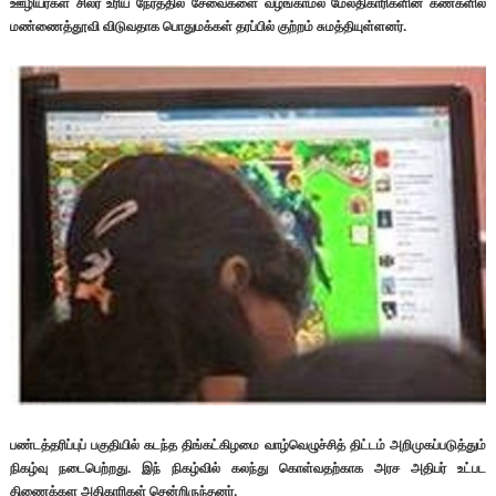
ஊழியர்கள் சிலர் உரிய நேரத்தில் சேவைகளை வழங்காமல் மேலதிகாரிகளின் கண்களில்
மண்ணைத்தூவி விடுவதாக பொதுமக்கள் தரப்பில் குற்றம் சுமத்தியுள்ளனர்.
பண்டத்தரிப்புப் பகுதியில் கடந்த திங்கட்கிழமை வாழ்வெழுச்சித் திட்டம் அறிமுகப்படுத்தும்
நிகழ்வு நடைபெற்றது. இந் நிகழ்வில் கலந்து கொள்வதற்காக அரச அதிபர் உட்பட
திணைக்கள அதிகாரிகள் சென்றிருந்தனர்.