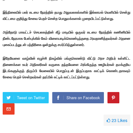
இந்நிலையில் பலர் கடமை நேரத்தில் தமது அலுவலகங்களில் இல்லாமல் வெளியில் சென்று
விட்டமை குறித்து சேவை பெறச் சென்ற பொதுமக்களால் முறையிடப்பட்டுள்ளது.
அத்தோடு மாவட்டச் செயலகத்தின் கீழ் மாடியில் ஒருவர் கடமை நேரத்தில் கணினியில்
நீண்டநேரமாக பேஸ்புக்கில் கேம் விளையாடிக்கொண்டிந்ததை அவதானித்தவர்கள் அதனை
புகைப்படத்துடன் பத்திரிகை ஒன்றுக்கு சமர்ப்பித்துள்ளனர்.
இதேவேளை வாழ்வின் எழுச்சி நிகழ்வில் பங்குகொண்டு விட்டு அரச அதிபர் உள்ளிட்ட
திணைக்கள உயர் அதிகாரிகள் வருகை தந்தவேளை அங்கிருந்த ஊழியர்கள் தமக்குரிய
இடங்களுக்குத் திரும்பி வேலையில் பொறுப்புடன் இருப்பதாக காட்டிக் கொண்டதாகவும்
சேவை பெறச் சென்றவர்கள் தரப்பில் சுட்டிக் காட்டப்பட்டுள்ளது.
Tweet on Twitter
Share on Facebook
23
Likes