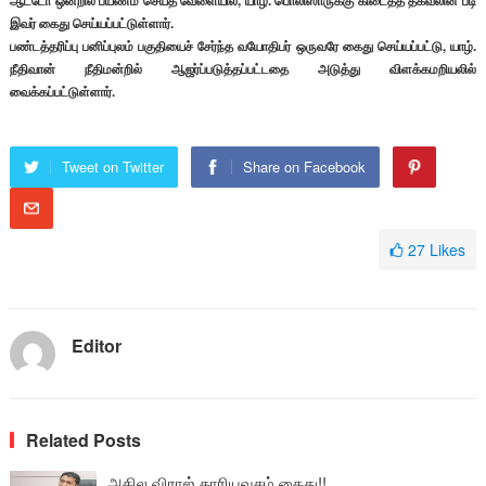
ஆட்டோ ஒன்றில் பயணம் செய்த வேளையில், யாழ். பொலிஸாருக்கு கிடைத்த தகவலின் படி
இவர் கைது செய்யப்பட்டுள்ளார்.
பண்டத்தரிப்பு பனிப்புலம் பகுதியைச் சேர்ந்த வயோதிபர் ஒருவரே கைது செய்யப்பட்டு, யாழ்.
நீதிவான் நீதிமன்றில் ஆஜர்ப்படுத்தப்பட்டதை அடுத்து விளக்கமறியலில்
வைக்கப்பட்டுள்ளார்.
Tweet on Twitter
Share on Facebook
27
Likes
Editor
Related Posts
அகில விராஜ் காரியவசம் கைது!!