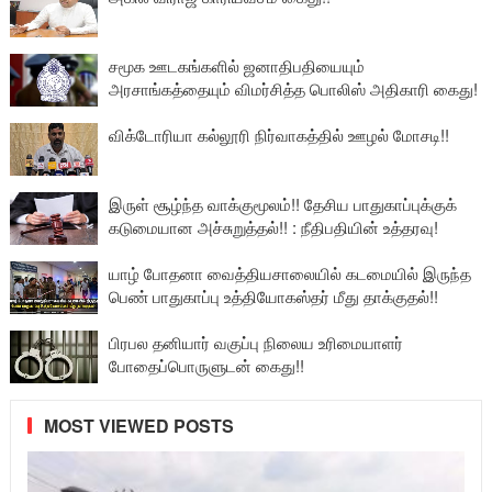
சமூக ஊடகங்களில் ஜனாதிபதியையும்
அரசாங்கத்தையும் விமர்சித்த பொலிஸ் அதிகாரி கைது!
விக்டோரியா கல்லூரி நிர்வாகத்தில் ஊழல் மோசடி!!
இருள் சூழ்ந்த வாக்குமூலம்!! தேசிய பாதுகாப்புக்குக்
கடுமையான அச்சுறுத்தல்!! : நீதிபதியின் உத்தரவு!
யாழ் போதனா வைத்தியசாலையில் கடமையில் இருந்த
பெண் பாதுகாப்பு உத்தியோகஸ்தர் மீது தாக்குதல்!!
பிரபல தனியார் வகுப்பு நிலைய உரிமையாளர்
போதைப்பொருளுடன் கைது!!
MOST VIEWED POSTS