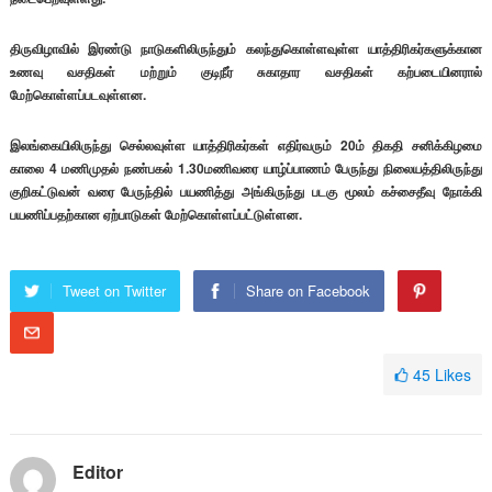
திருவிழாவில் இரண்டு நாடுகளிலிருந்தும் கலந்துகொள்ளவுள்ள யாத்திரிகர்களுக்கான
உணவு வசதிகள் மற்றும் குடிநீர் சுகாதார வசதிகள் கற்படையினரால்
மேற்கொள்ளப்படவுள்ளன.
இலங்கையிலிருந்து செல்லவுள்ள யாத்திரிகர்கள் எதிர்வரும் 20ம் திகதி சனிக்கிழமை
காலை 4 மணிமுதல் நண்பகல் 1.30மணிவரை யாழ்ப்பாணம் பேருந்து நிலையத்திலிருந்து
குறிகட்டுவன் வரை பேருந்தில் பயணித்து அங்கிருந்து படகு மூலம் கச்சைதீவு நோக்கி
பயணிப்பதற்கான ஏற்பாடுகள் மேற்கொள்ளப்பட்டுள்ளன.
Tweet on Twitter
Share on Facebook
45
Likes
Editor