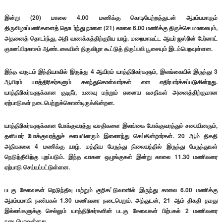
இன்று (20) மாலை 4.00 மணிக்கு கொடியேற்றத்துடன் ஆரம்பமாகும்
திருவிழாப்பணிகளைத் தொடர்ந்து நாளை (21) காலை 6.00 மணிக்கு திருச்செபமாலையும்,
அதனைத் தொடர்ந்து, அதி வணக்கத்திற்குரிய யாழ். மறைமாவட்ட ஆயர் ஜஸ்ரின் பேர்னாட்
ஞானப்பிரகாசம் ஆண்டகையின் திருவிழா கூட்டுத் திருப்பலி பூசையும் இடம்பெறவுள்ளன.
இந்த வருடம் இந்தியாவில் இருந்து 4 ஆயிரம் யாத்திரிகர்களும், இலங்கையில் இருந்து 3
ஆயிரம் யாத்திரிகர்களும் கலந்துகொள்வார்கள் என எதிர்பார்க்கப்படுகின்றது.
யாத்திரிகர்களுக்கான குடிநீர், உணவு மற்றும் ஏனைய வசதிகள் அனைத்திற்குமான
ஏற்பாடுகள் நடைபெற்றுக்கொண்டிருக்கின்றன.
யாத்திரிகர்களுக்கான போக்குவரத்து வசதிகளை இலங்கை போக்குவரத்துச் சபையினரும்,
தனியார் போக்குவரத்துச் சபையினரும் இணைந்து செய்கின்றார்கள். 20 ஆம் திகதி
அதிகாலை 4 மணிக்கு யாழ். மத்திய பேருந்து நிலையத்தில் இருந்து பேருந்துகள்
நெடுந்தீவிற்கு புறப்படும். இந்த வாகன ஒழுங்குகள் இன்று காலை 11.30 மணிவரை
ஏற்பாடு செய்யப்பட்டுள்ளன.
படகு சேவைகள் நெடுந்தீவு மற்றும் குறிகட்டுவானில் இருந்து காலை 6.00 மணிக்கு
ஆரம்பமாகி நண்பகல் 1.30 மணிவரை நடைபெறும். அத்துடன், 21 ஆம் திகதி தமது
இல்லங்களுக்கு செல்லும் யாத்திரிகர்களின் படகு சேவைகள் பிற்பகல் 2 மணிவரை
நடைபெறவுள்ளது.