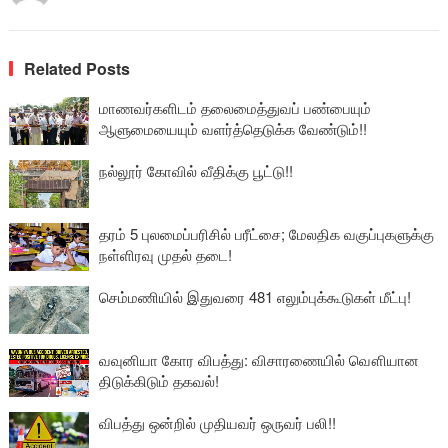
Related Posts
மாணவர்களிடம் தலைமைத்துவப் பண்பையும்
ஆளுமையையும் வளர்த்தெடுக்க வேண்டும்!!
நல்லூர் கோவில் வீதிக்கு பூட்டு!!
தரம் 5 புலமைப்பரிசில் பரீட்சை; மேலதிக வகுப்புகளுக்கு
நள்ளிரவு முதல் தடை!
செம்மணியில் இதுவரை 481 எலும்புக்கூடுகள் மீட்பு!
வவுனியா கோர விபத்து: விசாரணையில் வௌியான
திடுக்கிடும் தகவல்!
விபத்து ஒன்றில் முதியவர் ஒருவர் பலி!!