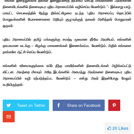
“எங்கள் இனத்துக்காக தங்கள் இன்னுயிரைத் தியாகம் செய்த மாவீரர்களை அவர்களின்
நினைவிடங்களில் நினைவுகூர புதிய அரசமைப்பில் வழிசெய்ய வேண்டும்.”- இவ்வாறு யாழ்.
மாவட்ட செயலகத்தில் நேற்று திங்கட்கிழமை நடந்த ‘புதிய அரசமைப்பு தொடர்பில்
பொதுமக்களின் யோசனைகளை அறியும் குழு’வுக்குத் தகவல் அளித்தார் பொதுமகன்
ஒருவர்.
புதிய அரசமைப்பில் தமிழ் மக்களுக்கு சமஷ்டி மூலமான தீர்வே அவசியம். எங்களின்
தாயகமான வடக்கு – கிழக்கு மாகாணங்கள் இணைக்கப்பட வேண்டும். அதில் எங்களை
நாங்களே ஆட்சி செய்ய வேண்டும்.
எங்களின் உரிமைகளுக்காக உயிர் நீத்த மாவீரர்களின் நினைவிடங்கள் அழிக்கப்பட்டு
விட்டன. அவற்றை மீளவும் அதே இடங்களில் அமைத்து அவர்களை நினைவுகூர புதிய
அரசமைப்பில் வழி ஏற்படுத்தப்பட வேண்டும் – என்று அவர் இதன்போது மேலும்
கூறியிருந்தார்.
Tweet on Twitter
Share on Facebook
20
Likes