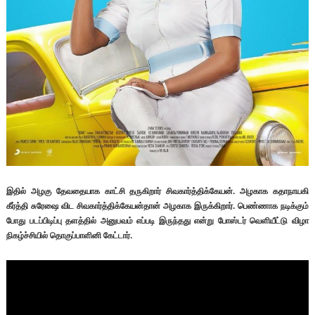
இதில் அழகு தேவதையாக காட்சி தருகிறார் சிவகார்த்திக்கேயன். அழகாக கதாநாயகி
கீர்த்தி சுரேஷை விட சிவகார்த்திக்கேயன்தான் அழகாக இருக்கிறார். பெண்ணாக நடிக்கும்
போது படப்பிடிப்பு தளத்தில் அனுபவம் எப்படி இருந்தது என்று போஸ்டர் வெளியீட்டு விழா
நிகழ்ச்சியில் தொகுப்பாளினி கேட்டார்.