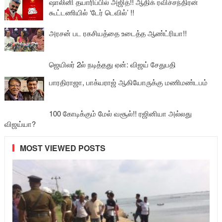
ஷாலினி தயாரிப்பில் அஜித்!! ஆதிக் ரவிச்சந்திரன்
கூட்டணியில் ‘டேர் டெவில்’ !!
அரசன் பட ரகசியத்தை உடைத்த ஆண்ட்ரியா!!
ஜெயிலர் 2ல் நடித்தது ஏன்: விஜய் சேதுபதி
பாரதிராஜா, பாக்யராஜ் ஆகியோருக்கு மணிமண்டபம்
100 கோடிக்கும் மேல் வசூல்!! ரஜினியா அல்லது
விஜய்யா?
MOST VIEWED POSTS