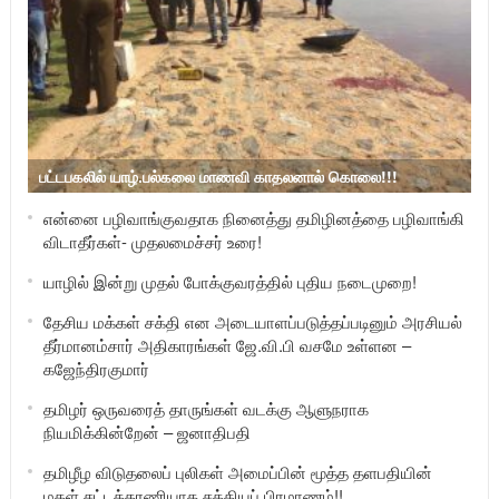
பட்டபகலில் யாழ்.பல்கலை மாணவி காதலனால் கொலை!!!
என்னை பழிவாங்குவதாக நினைத்து தமிழினத்தை பழிவாங்கி
விடாதீர்கள்- முதலமைச்சர் உரை!
யாழில் இன்று முதல் போக்குவரத்தில் புதிய நடைமுறை!
தேசிய மக்கள் சக்தி என அடையாளப்படுத்தப்படினும் அரசியல்
தீர்மானம்சார் அதிகாரங்கள் ஜே.வி.பி வசமே உள்ளன –
கஜேந்திரகுமார்
தமிழர் ஒருவரைத் தாருங்கள் வடக்கு ஆளுநராக
நியமிக்கின்றேன் – ஜனாதிபதி
தமிழீழ விடுதலைப் புலிகள் அமைப்பின் மூத்த தளபதியின்
மகள் சட்டத்தரணியாக சத்தியப் பிரமாணம்!!