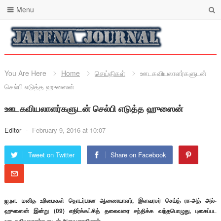
Menu
You Are Here
Home
செய்திகள்
ஊடகவியலாளர்களுடன்
செல்பி எடுத்த ஹுஸைன்
ஊடகவியலாளர்களுடன் செல்பி எடுத்த ஹுஸைன்
Editor
-
February 9, 2016 at 10:07
Tweet on Twitter
Share on Facebook
ஐ.நா. மனித உரிமைகள் தொடர்பான ஆணையாளர், இளவரசர் செய்த் ரா-அத் அல்-
ஹுஸைன் இன்று (09) எதிர்க்கட்சித் தலைவரை சந்திக்க வந்தபொழுது, புகைப்பட