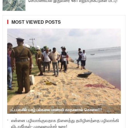
செம்மணியில் இதுவரை 481 எலும்புக்கூடுகள் மீட்பு!
MOST VIEWED POSTS
பட்டபகலில் யாழ்.பல்கலை மாணவி காதலனால் கொலை!!!
என்னை பழிவாங்குவதாக நினைத்து தமிழினத்தை பழிவாங்கி
விடாதீர்கள்- முதலமைச்சர் உரை!