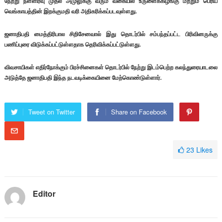
நேற்று நள்ளிரவு முதல் அமுலுக்கு வரும் வகையில் உருளைக்கிழங்கு மற்றும் பெரிய
வெங்காயத்தின் இறக்குமதி வரி அதிகரிக்கப்படவுள்ளது.
ஜனாதிபதி மைத்திரிபால சிறிசேனவால் இது தொடர்பில் சம்பந்தப்பட்ட பிரிவினருக்கு
பணிப்புரை விடுக்கப்பட்டுள்ளதாக தெரிவிக்கப்பட்டுள்ளது.
விவசாயிகள் எதிர்நோக்கும் பிரச்சினைகள் தொடர்பில் நேற்று இடம்பெற்ற கலந்துரையாடலை
அடுத்தே ஜனாதிபதி இந்த நடவடிக்கையினை மேற்கொண்டுள்ளார்.
Tweet on Twitter
Share on Facebook
23
Likes
Editor