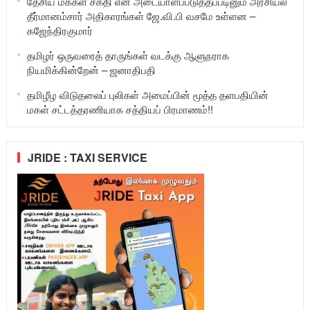
தேசிய மக்கள் சக்தி என அடையாளப்படுத்தப்படினும் அரசியல்
தீர்மானம்சார் அதிகாரங்கள் ஜே.வி.பி வசமே உள்ளன –
கஜேந்திரகுமார்
தமிழர் ஒருவரைத் தாருங்கள் வடக்கு ஆளுநராக
நியமிக்கின்றேன் – ஜனாதிபதி
தமிழீழ விடுதலைப் புலிகள் அமைப்பின் மூத்த தளபதியின்
மகள் சட்டத்தரணியாக சத்தியப் பிரமாணம்!!
JRIDE : TAXI SERVICE