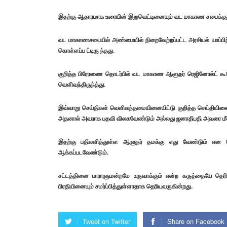
இதற்கு ஆதாரமாக உரையின் இறுவெட்டினையும் வட மாகாண சபைக்கு 
வட மாகாணசபையில் அண்மையில் நிறைவேற்றப்பட்ட அரசியல் யாப்பி
கொள்ளப்ப ட்டிரு ந்தது.
குறித்த பிரேரணை தொடர்பில் வட மாகாண ஆளுநர் ரெஜினோல்ட் கூரே
வெளிவந்திருந்த்து.
இவ்வாறு செய்திகள் வெளிவந்தமையினையிட்டு குறித்த செய்தியினையு
அதனால் அவராக பதவி விலகவேண்டும் அல்லது ஜனாதிபதி அவரை மீளப்
இதற்கு பதிலளித்துள்ள ஆளுநர் தமக்கு எது வேண்டும் என 
ஆக்கப்படவேண்டும்.
சட்டத்தினை பாராளுமன்றமே உருவாக்கும் என்ற கருத்தையே தெர
பிரதியினையும் சமர்ப்பித்துள்ளாதாக தெரியவருகின்றது.
Tweet on Twitter
Share on Facebook