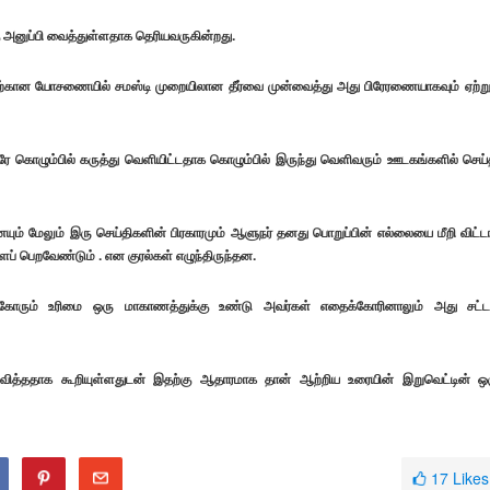
அனுப்பி வைத்துள்ளதாக தெரியவருகின்றது.
ற்கான யோசணையில் சமஸ்டி முறையிலான தீர்வை முன்வைத்து அது பிரேரணையாகவும் ஏற்று
 கொழும்பில் கருத்து வெளியிட்டதாக கொழும்பில் இருந்து வெளிவரும் ஊடகங்களில் செய்
ம் மேலும் இரு செய்திகளின் பிரகாரமும் ஆளுநர் தனது பொறுப்பின் எல்லையை மீறி விட்டா
 பெறவேண்டும் . என குரல்கள் எழுந்திருந்தன.
கோரும் உரிமை ஒரு மாகாணத்துக்கு உண்டு அவர்கள் எதைக்கோரினாலும் அது சட்ட
ிவித்ததாக கூறியுள்ளதுடன் இதற்கு ஆதாரமாக தான் ஆற்றிய உரையின் இறுவெட்டின் ஒ
17
Likes