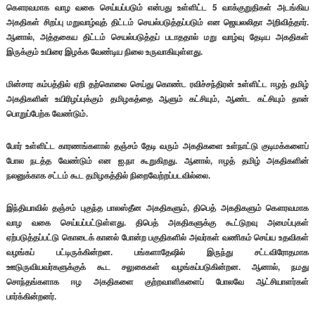
கௌரவமாக வாழ வகை செய்யப்படும் என்பது உள்ளிட்ட 5 வாக்குறுதிகள் அடங்கிய
அகதிகள் சிறப்பு மறுவாழ்வுத் திட்டம் செயல்படுத்தப்படும் என ஜெயலலிதா அறிவித்தார்.
ஆனால், அத்தகைய திட்டம் செயல்படுத்தப் படாததால் மறு வாழ்வு தேடிய அகதிகள்
இருக்கும் உயிரை இழக்க வேண்டிய நிலை உருவாகியுள்ளது.
மின்சார கம்பத்தில் ஏறி தற்கொலை செய்து கொண்ட ரவிச்சந்திரன் உள்ளிட்ட ஈழத் தமிழ்
அகதிகளின் உயிரிழப்புக்கும் தமிழகத்தை ஆளும் கட்சியும், ஆண்ட கட்சியும் தான்
பொறுப்பேற்க வேண்டும்.
போர் உள்ளிட்ட காரணங்களால் தஞ்சம் தேடி வரும் அகதிகளை உள்நாட்டு குடிமக்களைப்
போல நடத்த வேண்டும் என ஐ.நா கூறுகிறது. ஆனால், ஈழத் தமிழ் அகதிகளின்
நலனுக்காக சட்டம் கூட தமிழகத்தில் நிறைவேற்றப்படவில்லை.
இந்தியாவில் தஞ்சம் புகுந்த பாலஸ்தீன அகதிகளும், திபெத் அகதிகளும் கௌரவமாக
வாழ வகை செய்யப்பட்டுள்ளது. திபெத் அகதிகளுக்கு கூட்டுறவு அமைப்புகள்
ஏற்படுத்தப்பட்டு கொடைக் கானல் போன்ற பகுதிகளில் அவர்கள் வணிகம் செய்ய உதவிகள்
வழங்கப் பட்டிருக்கின்றன. பங்களாதேஷில் இருந்து சட்டவிரோதமாக
ஊடுருவியவர்களுக்குக் கூட சலுகைகள் வழங்கப்படுகின்றன. ஆனால், நமது
சொந்தங்களாக ஈழ அகதிகளை குற்றவாளிகளைப் போலவே ஆட்சியாளர்கள்
பார்க்கின்றனர்.