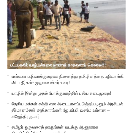
பட்டபகலில் யாழ்.பல்கலை மாணவி காதலனால் கொலை!!!
என்னை பழிவாங்குவதாக நினைத்து தமிழினத்தை பழிவாங்கி
விடாதீர்கள்- முதலமைச்சர் உரை!
யாழில் இன்று முதல் போக்குவரத்தில் புதிய நடைமுறை!
தேசிய மக்கள் சக்தி என அடையாளப்படுத்தப்படினும் அரசியல்
தீர்மானம்சார் அதிகாரங்கள் ஜே.வி.பி வசமே உள்ளன –
கஜேந்திரகுமார்
தமிழர் ஒருவரைத் தாருங்கள் வடக்கு ஆளுநராக
நியமிக்கின்றேன் – ஜனாதிபதி