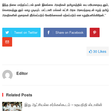
இந்த நிலை மாற்றப்பட்டால் தான் இலங்கை அகதிகள் தமிழகத்தில் சுய மரியாதையுடனும்,
கௌரவத்துடனும் வாழ முடியும். பாட்டாளி மக்கள் கட்சி அரசு அமைந்தவுடன் ஈழத் தமிழ்
அகதிகளின் குறைகள் தீர்க்கப்படும் கோரிக்கைகள் ஏற்கப்படும் என உறுதியளிக்கிறேன்.’’
Tweet on Twitter
Share on Facebook
30
Likes
Editor
Related Posts
இது ஆட்சியல்ல சர்க்கஸ்கூடம் – உதயநிதி ஸ்டாலின்