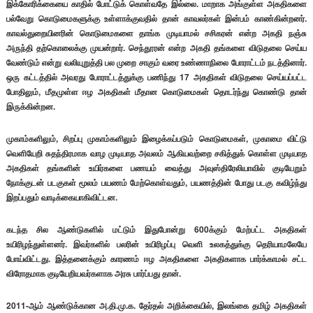
இக்கோரிக்கையை காதில் போட்டுக் கொள்வதே இல்லை. மாறாக அங்குள்ள அகதிகளை
பல்வேறு கொடுமைகளுக்கு உள்ளாக்குவதில் தான் காவலர்கள் இன்பம் காண்கின்றனர்.
காவல்துறையினரின் கொடுமைகளை தாங்க முடியாமல் சசிகரன் என்ற அகதி நஞ்சு
அருந்தி தற்கொலைக்கு முயன்றார். செந்தூரன் என்ற அகதி தங்களை விடுதலை செய்ய
வேண்டும் என்று வலியுறுத்தி பல முறை சாகும் வரை உண்ணாநிலை போராட்டம் நடத்தினார்.
ஒரு கட்டத்தில் அவரது போராட்டத்துக்கு பணிந்து 17 அகதிகள் விடுதலை செய்யப்பட்ட
போதிலும், மீதமுள்ள ஈழ அகதிகள் மீதான கொடுமைகள் தொடர்ந்து கொண்டு தான்
இருக்கின்றன.
முகாம்களிலும், சிறப்பு முகாம்களிலும் இழைக்கப்படும் கொடுமைகள், முகாமை விட்டு
வெளியேறி சுதந்திரமாக வாழ முடியாத அவலம் ஆகியவற்றை சகித்துக் கொள்ள முடியாத
அகதிகள் தங்களின் உயிர்களை பணயம் வைத்து அவுஸ்திரேலியாவில் குடியேறும்
நோக்குடன் படகுகள் மூலம் பயணம் மேற்கொள்வதும், பயணத்தின் போது படகு கவிழ்ந்து
இறப்பதும் வாடிக்கையாகிவிட்டன.
கடந்த சில ஆண்டுகளில் மட்டும் இதுபோன்று 600க்கும் மேற்பட்ட அகதிகள்
உயிரிழந்துள்ளனர். இவர்களில் பலரின் உயிரிழப்பு வெளி உலகத்துக்கு தெரியாமலேயே
போய்விட்டது. இத்தனைக்கும் காரணம் ஈழ அகதிகளை அகதிகளாக பார்க்காமல் சட்ட
விரோதமாக குடியேறியவர்களாக அரசு பார்ப்பது தான்.
2011-ஆம் ஆண்டுக்கான அ.தி.மு.க. தேர்தல் அறிக்கையில், இலங்கை தமிழ் அகதிகள்