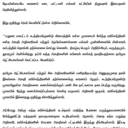
நேயமின்மையே காரணம் என, பாட்டாளி மக்கள் கட்சியின் நிறுவுனர் இராமதாஸ்
தெரிவித்துள்ளார்.
இது குறித்து அவர் வௌியிட்டுள்ள அறிக்கையில்,
“’மதுரை மாவட்டம் கூத்தியார்குண்டு கிராமத்தில் உள்ள முகாமைச் சேர்ந்த ரவிச்சந்திரன்
என்ற அகதி அதிகாரிகள் மற்றும் ஆயிரக்கணக்கான மக்கள் முன்னிலையில் மின்சாரக்
கம்பத்தில் தொங்கி தற்கொலை செய்து கொண்ட நிகழ்வு பெரும் அதிர்ச்சியும், வருத்தமும்,
துயரமும் அளிக்கிறது. நம்பி வந்த அகதிகளின் உயிரைக் காக்கத் தவறியதற்காக தமிழக
ஆட்சியாளர்கள் வெட்கப்பட வேண்டும்.
தமிழக ஆட்சியாளர்கள் மற்றும் சில அதிகாரிகளின் மனிதநேயமற்ற அணுகுமுறை தான்
இலங்கை அகதி ரவிச்சந்திரனின் தற்கொலைக்கு காரணம் ஆகும். கூத்தியார்குண்டு
முகாமிலுள்ள அகதிகளை கணக்கெடுக்கும் பணி சில நாட்களாக நடைபெற்று வருகிறது.
முகாமில் நேற்று கணக்கெடுப்புக்காக சென்ற வருவாய் அதிகாரி ஒருவர், ரவிச்சந்திரன்
முகாமில் இல்லாதது குறித்து விசாரித்துள்ளார்.
அப்போது அங்கு வந்த ரவிச்சந்திரன் உடல்நலம் பாதித்த பேரனை மருத்துவமனையில்
சேர்த்துவிட்டு வந்ததால் தாமதமானதாக கூறியுள்ளார். ஆனால், அதை ஏற்க மறுத்த
அதிகாரி, ரவிச்சந்திரனின் பெயரை அகதிகள் பட்டியலில் இருந்து நீக்கியுள்ளார். இப்படி