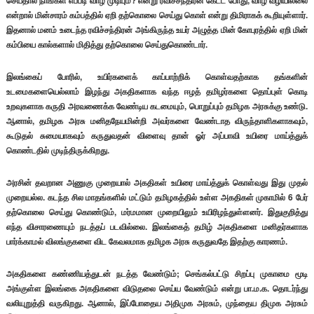
செய்தால் நாங்கள் எப்படி வாழ முடியும்? என்று ரவிச்சந்திரன் கேட்ட போது, வாழ வழியில்லை
என்றால் மின்சாரம் கம்பத்தில் ஏறி தற்கொலை செய்து கொள் என்று திமிராகக் கூறியுள்ளார்.
இதனால் மனம் உடைந்த ரவிச்சந்திரன் அங்கிருந்த உயர் அழுத்த மின் கோபுரத்தில் ஏறி மின்
கம்பியை கால்களால் மிதித்து தற்கொலை செய்துகொண்டார்.
இலங்கைப் போரில், உயிர்களைக் காப்பாற்றிக் கொள்வதற்காக தங்களின்
உடமைகளையெல்லாம் இழந்து அகதிகளாக வந்த ஈழத் தமிழர்களை தொப்புள் கொடி
உறவுகளாக கருதி அரவணைக்க வேண்டிய கடமையும், பொறுப்பும் தமிழக அரசுக்கு உண்டு.
ஆனால், தமிழக அரசு மனிதநேயமின்றி அவர்களை வேண்டாத விருந்தாளிகளாகவும்,
கூடுதல் சுமையாகவும் கருதுவதன் விளைவு தான் ஓர் அப்பாவி உயிரை மாய்த்துக்
கொண்டதில் முடிந்திருக்கிறது.
அரசின் தவறான அணுகு முறையால் அகதிகள் உயிரை மாய்த்துக் கொள்வது இது முதல்
முறையல்ல. கடந்த சில மாதங்களில் மட்டும் தமிழகத்தில் உள்ள அகதிகள் முகாமில் 6 பேர்
தற்கொலை செய்து கொண்டும், மர்மமான முறையிலும் உயிரிழந்துள்ளனர். இதுகுறித்து
எந்த விசாரணையும் நடத்தப் படவில்லை. இலங்கைத் தமிழ் அகதிகளை மனிதர்களாக
பார்க்காமல் விலங்குகளை விட கேவலமாக தமிழக அரசு கருதுவதே இதற்கு காரணம்.
அகதிகளை கண்ணியத்துடன் நடத்த வேண்டும்; செங்கல்பட்டு சிறப்பு முகாமை மூடி
அங்குள்ள இலங்கை அகதிகளை விடுதலை செய்ய வேண்டும் என்று பா.ம.க. தொடர்ந்து
வலியுறுத்தி வருகிறது. ஆனால், இப்போதைய அதிமுக அரசும், முந்தைய திமுக அரசும்