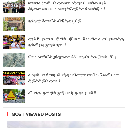
மாணவர்களிடம் தலைமைத்துவப் பண்பையும்
ஆளுமையையும் வளர்த்தெடுக்க வேண்டும்!!
நல்லூர் கோவில் வீதிக்கு பூட்டு!!
தரம் 5 புலமைப்பரிசில் பரீட்சை; மேலதிக வகுப்புகளுக்கு
நள்ளிரவு முதல் தடை!
செம்மணியில் இதுவரை 481 எலும்புக்கூடுகள் மீட்பு!
வவுனியா கோர விபத்து: விசாரணையில் வௌியான
திடுக்கிடும் தகவல்!
விபத்து ஒன்றில் முதியவர் ஒருவர் பலி!!
MOST VIEWED POSTS