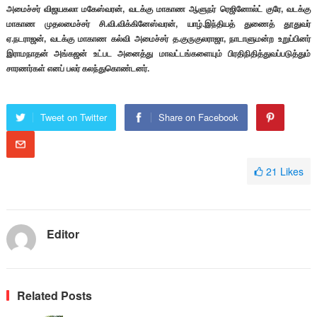
அமைச்சர் விஜயகலா மகேஸ்வரன், வடக்கு மாகாண ஆளுநர் ரெஜினோல்ட் குரே, வடக்கு
மாகாண முதலமைச்சர் சி.வி.விக்கினேஸ்வரன், யாழ்.இந்தியத் துணைத் தூதுவர்
ஏ.நடராஜன், வடக்கு மாகாண கல்வி அமைச்சர் த.குருகுலராஜா, நாடாளுமன்ற உறுப்பினர்
இராமநாதன் அங்கஜன் உட்பட அனைத்து மாவட்டங்களையும் பிரதிநிதித்துவப்படுத்தும்
சாரணர்கள் எனப் பலர் கலந்துகொண்டனர்.
Tweet on Twitter
Share on Facebook
21
Likes
Editor
Related Posts