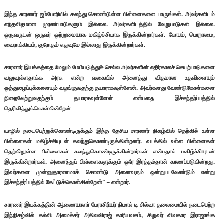
இந்த சாரணர் ஜம்போரியில் கலந்து கொண்டுள்ள பிள்ளைகளை பாருங்கள். அவர்களிடம்
எந்தவிதமான முரண்பாடுகளும் இல்லை. அவர்களிடத்தில் வேறுபாடுகள் இல்லை.
ஒருவருடன் ஒருவர் ஒற்றுமையாக மகிழ்ச்சியாக இருக்கின்றார்கள். கோபம், பொறாமை,
வைராக்கியம், குரோதம் எதுவுமே இல்லாது இருக்கின்றார்கள்.
சாரணர் இயக்கத்தை மேலும் மேம்படுத்துச் செல்ல அவர்களின் எதிர்காலச் செயற்பாடுகளை
வலுவுள்ளதாக்க அரசு என்ற வகையில் அனைத்து விதமான உதவிளையும்
ஒத்துழைப்புக்களையும் வழங்குவதற்கு தயாராகவுள்ளேன். அவர்களது வேண்டுகோள்களை
நிறைவேற்றுவதற்கும் தயாரகவுள்ளேன் என்பதை இச்சந்தர்ப்பத்தில்
தெரிவித்துக்கொள்கின்றேன்.
யாழில் நடைபெற்றுக்கொண்டிருக்கும் இந்த தேசிய சாரணர் நிகழ்வில் தெற்கில் உள்ள
பிள்ளைகள் மகிழ்ச்சியுடன் கலந்துகொண்டிருக்கின்றனர். வடக்கில் உள்ள பிள்ளைகள்
தெற்கிலுள்ள பிள்ளைகள் கலந்துகொண்டிருக்கின்றார்கள் என்பதால் மகிழ்ச்சியுடன்
இருக்கின்றார்கள். அனைத்துப் பிள்ளைகளுக்கும் ஒரே இரத்தம்தான் காணப்படுகின்றது.
இவர்களை முன்னுதாரணமாக் கொண்டு அனைவரும் ஒன்றுபடவேண்டும் என்று
இச்சந்தர்ப்பத்தில் கேட்டுக்கொள்கின்றேன்” – என்றார்.
சாரணர் இயக்கத்தின் ஆணையாளர் பேராசிரியர் நிமால் டி சில்வா தலைமையில் நடைபெற்ற
இந்நிகழ்வில் கல்வி அமைச்சர் அகிலவிராஜ் காரியவசம், சிறுவர் விவகார இராஜாங்க