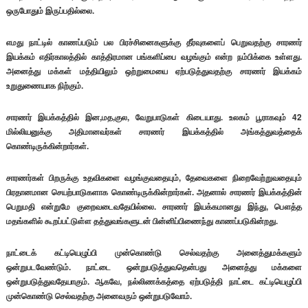
ஒருபோதும் இருப்பதில்லை.
எமது நாட்டில் காணப்படும் பல பிரச்சினைகளுக்கு தீர்வுகளைப் பெறுவதற்கு சாரணர்
இயக்கம் எதிர்காலத்தில் காத்திரமான பங்களிப்பை வழங்கும் என்ற நம்பிக்கை உள்ளது.
அனைத்து மக்கள் மத்தியிலும் ஒற்றுமையை ஏற்படுத்துவதற்கு சாரணர் இயக்கம்
உறுதுணையாக நிற்கும்.
சாரணர் இயக்கத்தில் இன,மத,குல, வேறுபாடுகள் கிடையாது. உலகம் பூராகவும் 42
மில்லியனுக்கு அதிமானவர்கள் சாரணர் இயக்கத்தில் அங்கத்துவத்தைக்
கொண்டிருக்கின்றார்கள்.
சாரணர்கள் பிறருக்கு உதவிகளை வழங்குவதையும், தேவைகளை நிறைவேற்றுவதையும்
பிரதானமான செயற்பாடுகளாக கொண்டிருக்கின்றார்கள். அதனால் சாரணர் இயக்கத்தின்
பெறுமதி என்றுமே குறைவடைவதேயில்லை. சாரணர் இயக்கமானது இந்து, பௌத்த
மதங்களில் கூறப்பட்டுள்ள தத்துவங்களுடன் பின்னிப்பிணைந்து காணப்படுகின்றது.
நாட்டைக் கட்டியெழுப்பி முன்கொண்டு செல்வதற்கு அனைத்துமக்களும்
ஒன்றுபடவேண்டும். நாட்டை ஒன்றுபடுத்துவதென்பது அனைத்து மக்களை
ஒன்றுபடுத்துவதேயாகும். ஆகவே, நல்லிணக்கத்தை ஏற்படுத்தி நாட்டை கட்டியெழுப்பி
முன்கொண்டு செல்வதற்கு அனைவரும் ஒன்றுபடுவோம்.