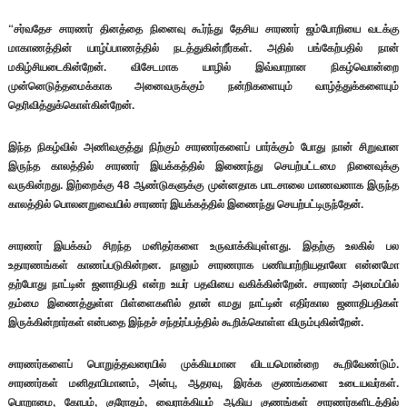
“சர்வதேச சாரணர் தினத்தை நினைவு கூர்ந்து தேசிய சாரணர் ஜம்போறியை வடக்கு
மாகாணத்தின் யாழ்ப்பாணத்தில் நடத்துகின்றீர்கள். அதில் பங்கேற்பதில் நான்
மகிழ்சியடைகின்றேன். விசேடமாக யாழில் இவ்வாறான நிகழ்வொன்றை
முன்னெடுத்தமைக்காக அனைவருக்கும் நன்றிகளையும் வாழ்த்துக்களையும்
தெரிவித்துக்கொள்கின்றேன்.
இந்த நிகழ்வில் அணிவகுத்து நிற்கும் சாரணர்களைப் பார்க்கும் போது நான் சிறுவான
இருந்த காலத்தில் சாரணர் இயக்கத்தில் இணைந்து செயற்பட்டமை நினைவுக்கு
வருகின்றது. இற்றைக்கு 48 ஆண்டுகளுக்கு முன்னதாக பாடசாலை மாணவனாக இருந்த
காலத்தில் பொலனறுவையில் சாரணர் இயக்கத்தில் இணைந்து செயற்பட்டிருந்தேன்.
சாரணர் இயக்கம் சிறந்த மனிதர்களை உருவாக்கியுள்ளது. இதற்கு உலகில் பல
உதாரணங்கள் காணப்படுகின்றன. நானும் சாரணராக பணியாற்றியதாலோ என்னமோ
தற்போது நாட்டின் ஜனாதிபதி என்ற உயர் பதவியை வகிக்கின்றேன். சாரணர் அமைப்பில்
தம்மை இணைத்துள்ள பிள்ளைகளில் தான் எமது நாட்டின் எதிர்கால ஜனாதிபதிகள்
இருக்கின்றார்கள் என்பதை இந்தச் சந்தர்ப்பத்தில் கூறிக்கொள்ள விரும்புகின்றேன்.
சாரணர்களைப் பொறுத்தவரையில் முக்கியமான விடயமொன்றை கூறிவேண்டும்.
சாரணர்கள் மனிதாபிமானம், அன்பு, ஆதரவு, இரக்க குணங்களை உடையவர்கள்.
பொறாமை, கோபம், குரோதம், வைராக்கியம் ஆகிய குணங்கள் சாரணர்களிடத்தில்