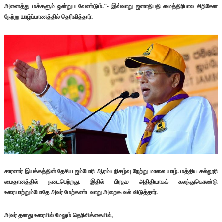
அனைத்து மக்களும் ஒன்றுபடவேண்டும்.”- இவ்வாறு ஜனாதிபதி மைத்திரிபால சிறிசேன
நேற்று யாழ்ப்பாணத்தில் தெரிவித்தார்.
சாரணர் இயக்கத்தின் தேசிய ஜம்போரி ஆரம்ப நிகழ்வு நேற்று மாலை யாழ். மத்திய கல்லூரி
மைதானத்தில் நடைபெற்றது. இதில் பிரதம அதிதியாகக் கலந்துகொண்டு
உரையாற்றும்போதே அவர் மேற்கண்டவாறு அறைகூவல் விடுத்தார்.
அவர் தனது உரையில் மேலும் தெரிவிக்கையில்,