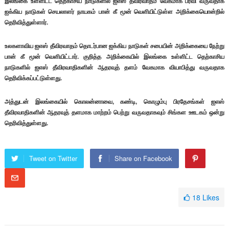
இலங்கை உள்ளிட்ட தெற்காசிய நாடுகளில் ஐஎஸ் தீவிரவாதம் வேகமாக பரவி வருவதாக
ஐக்கிய நாடுகள் செயலாளர் நாயகம் பான் கீ மூன் வெளியிட்டுள்ள அறிக்கையொன்றில்
தெரிவித்துள்ளார்.
உலகளாவிய ஐஎஸ் தீவிரவாதம் தொடர்பான ஐக்கிய நாடுகள் சபையின் அறிக்கையை நேற்று
பான் கீ மூன் வெளியிட்டார். குறித்த அறிக்கையில் இலங்கை உள்ளிட்ட தெற்காசிய
நாடுகளில் ஐஎஸ் தீவிரவாதிகளின் ஆதரவுத் தளம் வேகமாக வியாபித்து வருவதாக
தெரிவிக்கப்பட்டுள்ளது.
அத்துடன் இலங்கையில் கொலன்னாவை, கண்டி, கொழும்பு பிரதேசங்கள் ஐஎஸ்
தீவிரவாதிகளின் ஆதரவுத் தளமாக மாற்றம் பெற்று வருவதாகவும் சிங்கள ஊடகம் ஒன்று
தெரிவித்துள்ளது.
Tweet on Twitter
Share on Facebook
18
Likes