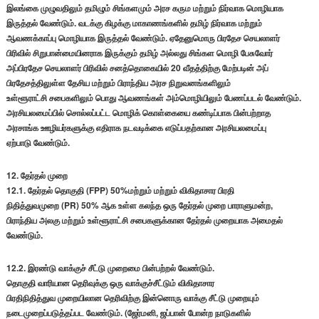
இலங்கை முழுவதிலும் தமிழும் சிங்களமும் அரச கரும மற்றும் நிர்வாக மொழியாக
இருத்தல் வேண்டும். வடக்கு கிழக்கு மாகாணங்களில் தமிழ் நிர்வாக மற்றும்
ஆவணக்காப்பு மொழியாக இருத்தல் வேண்டும். ஏதேனுமொரு பிரதேச செயலாளர்
பிரிவில் சிறுபான்மையினராக இருக்கும் தமிழ் அல்லது சிங்கள மொழி பேசுவோர்
அப்பிரதேச செயலாளர் பிரிவில் சனத்தொகையில் 20 வீதத்திற்கு மேற்படின் அப்
பிரதேசத்திலுள்ள தேசிய மற்றும் பிராந்திய அரச நிறுவனங்களிலும்
உள்ளூராட்சி சபைகளிலும் பொது ஆவணங்கள் அம்மொழியிலும் பேணப்படல் வேண்டும்.
அரசியலமைப்பில் சொல்லப்பட்ட மொழிக் கொள்கையை கண்டிப்பாக பின்பற்றாத
அரசாங்க ஊழியர்களுக்கு எதிராக நடவடிக்கை எடுப்பதற்கான அரசியலமைப்பு
ஏற்பாடு வேண்டும்.
12. தேர்தல் முறை
12.1. தேர்தல் தொகுதி (FPP) 50%மற்றும் மற்றும் விகிதாசார பிரதி
நிதித்துவமுறை (PR) 50% ஆக உள்ள கலந்த ஒரு தேர்தல் முறை பாராளுமன்ற,
பிராந்திய அலகு மற்றும் உள்ளூராட்சி சபைகளுக்கான தேர்தல் முறையாக அமைதல்
வேண்டும்.
12.2. இரண்டு வாக்குச் சீட்டு முறைமை பின்பற்றல் வேண்டும்.
தொகுதி வாரியான தெரிவுக்கு ஒரு வாக்குச்சீட்டும் விகிதாசார
பிரதிநிதித்துவ முறையிலான தெரிவிற்கு இன்னொரு வாக்கு சீட்டு முறையும்
நடைமுறைப்படுத்தப்பட வேண்டும். (ஜேர்மனி, ஜப்பான் போன்ற நாடுகளில்