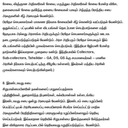
சேவை, விஞ்ஞான அதிகாரிகள் சேவை, மருத்துவ அதிகாரிகள் சேவை போன்ற விசேட
தகைமைகள் சேவை தவிர்ந்த ஏனைய சேவைகள் யாவும் அந்தந்த பிராந்திய சபை
அலகுகளின் கீழ் அமைதல் வேண்டும்.
பிரதேச செயலாளர்கள் மாகாண நிர்வாக சேவையின் கீழ் கொண்டு வரப்படுதல் வேண்டும்.
ஒதுக்கப்பட்ட பட்டியலில் உள்ள விடயங்கள் தொடர்பான செயற்பாடுகளை மத்தி
நேரடியாக அல்லது அரசாங்க அதிபருக்கும் பிரதேச செயலாளர்களுக்கும் ஊடாக
நடைமுறைப்படுத்தப்படுதல் வேண்டும். அரச அதிபரும் பிரதேச செயலரும் இவ்
விடயங்களில் மத்தியின் முகவர்களாக செயற்படுவர். (இந்தியா ஜேர்மனி போன்ற
நாடுகளில் இவ்வாறான முறைமை உண்டு. இந்தியாவில் Collectors,
Sub-collectors, Tahsildar – GA, DS, GS க்கு சமமானவர்கள் – மானில
அரசின் நிர்வாக செயற்பாட்டிற்கு கீழேயே உள்ளனர், இவர்கள் மத்திய அரசின்
முகவர்களாகவும் செயற்படுகின்றனர்.)
8. இரண்டாவது சபை
சிறுபான்மையினரின் நலன்களைப் பாதுகாப்பதற்காக
புத்திஜீவிகள், துறைசார்ந்த நிபுணர்கள், கல்விமான்கள் உள்ளடங்கிய
இரண்டாவது சபை ஒன்று அமைதல் வேண்டும். இரண்டாம் சபை உறுப்பினர்
பெயர்ப்பட்டியல் அரசியலமைப்பு சபையினரால் சிபார்சு செய்யப்பட்டு மாநில
அலகுகளின் பிரதிநிதிகளாலும் பாராளுமன்ற உறுப்பினர்களாலும் தெரிவு
செய்யப்படுவர். இவ்வாறான தெரிவில் சிறுபான்மை இனத்தவரைச் சேர்ந்தவர்கள்
இன விகிதாசார அடிப்படையில் தெரிவாவது உறுதிப்படுத்தப்பட வேண்டும்.