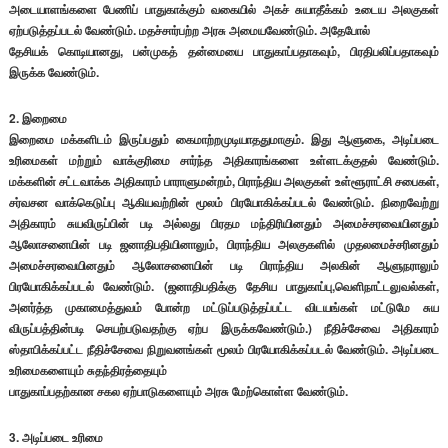
அடையாளங்களை பேணிப் பாதுகாக்கும் வகையில் அகச் சுயாதீக்கம் உடைய அலகுகள்
ஏற்படுத்தப்படல் வேண்டும். மதச்சார்பற்ற அரசு அமையவேண்டும். அதேபோல்
தேசியக் கொடியானது, பன்முகத் தன்மையை பாதுகாப்பதாகவும், பிரதிபலிப்பதாகவும்
இருக்க வேண்டும்.
2. இறைமை
இறைமை மக்களிடம் இருப்பதும் கைமாற்றமுடியாததுமாகும். இது ஆளுகை, அடிப்படை
உரிமைகள் மற்றும் வாக்குரிமை சார்ந்த அதிகாரங்களை உள்ளடக்குதல் வேண்டும்.
மக்களின் சட்டவாக்க அதிகாரம் பாராளுமன்றம், பிராந்திய அலகுகள் உள்ளூராட்சி சபைகள்,
சர்வசன வாக்கெடுப்பு ஆகியவற்றின் மூலம் பிரயோகிக்கப்படல் வேண்டும். நிறைவேற்று
அதிகாரம் சுயவிருப்பின் படி அல்லது பிரதம மந்திரியினதும் அமைச்சரவையினதும்
ஆலோசனையின் படி ஜனாதிபதியினாலும், பிராந்திய அலகுகளில் முதலமைச்சரினதும்
அமைச்சரவையினதும் ஆலோசனையின் படி பிராந்திய அலகின் ஆளுநராலும்
பிரயோகிக்கப்படல் வேண்டும். (ஜனாதிபதிக்கு தேசிய பாதுகாப்பு,வெளிநாட்டலுவல்கள்,
அனர்த்த முகாமைத்துவம் போன்ற மட்டுப்படுத்தப்பட்ட விடயங்கள் மட்டுமே சுய
விருப்பத்தின்படி செயற்படுவதற்கு ஏற்ப இருக்கவேண்டும்.) நீதிச்சேவை அதிகாரம்
ஸ்தாபிக்கப்பட்ட நீதிச்சேவை நிறுவனங்கள் மூலம் பிரயோகிக்கப்படல் வேண்டும். அடிப்படை
உரிமைகளையும் சுதந்திரத்தையும்
பாதுகாப்பதற்கான சகல ஏற்பாடுகளையும் அரசு மேற்கொள்ள வேண்டும்.
3. அடிப்படை உரிமை