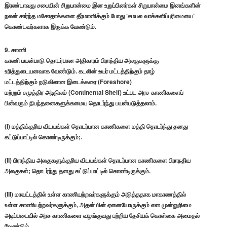
இரண்டாவது சபையின் சிறுபான்மை இன உறுப்பினர்கள் சிறுபான்மை இனங்களின்
நலன் சார்ந்த மசோதாக்களை தீர்மானிக்கும் போது ‘சமபல வாக்களிப்புரிமையை’
கொண்டவர்களாக இருக்க வேண்டும்.
9. காணி
காணி பயன்பாடு தொடர்பான அதிகாரம் பிராந்திய அலகுகளுக்கு
உரித்துடையனவாக வேண்டும். கடலின் உயர் மட்டத்திற்கும் தாழ்
மட்டத்திற்கும் நடுவிலான இடைக்கரை (Foreshore)
மற்றும் சமுத்திர அடிநிலம் (Continental Shelf) உட்பட அரச காணிகளைப்
பின்வரும் நிபந்தனைகளுக்கமைய தொடர்ந்து பயன்படுத்தலாம்.
(I) மத்திக்குரிய விடயங்கள் தொடர்பான காணிகளை மத்தி தொடர்ந்து தனது
கட்டுப்பாட்டில் கொண்டிருக்கும்;.
(II) பிராந்திய அலகுகளுக்குரிய விடயங்கள் தொடர்பான காணிகளை பிராநதிய
அலகுகள்; தொடர்ந்து தனது கட்டுப்பாட்டில் கொண்டிருக்கும்.
(III) மாவட்டத்தில் உள்ள காணியற்றவர்களுக்கும் அடுத்ததாக மாகாணத்தில்
உள்ள காணியற்றவர்களுக்கும், அதன் பின் ஏனையோருக்கும் என முன்னுரிமை
அடிப்படையில் அரச காணிகளை வழங்குவது பற்றிய தேசியக் கொள்கை அமைதல்
வேண்டும்.