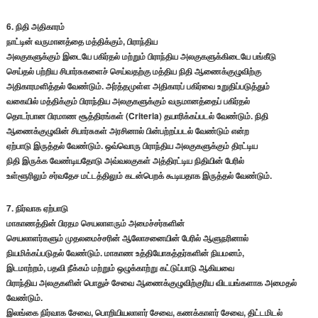
6. நிதி அதிகாரம்
நாட்டின் வருமானத்தை மத்திக்கும், பிராந்திய
அலகுகளுக்கும் இடையே பகிர்தல் மற்றும் பிராந்திய அலகுகளுக்கிடையே பங்கீடு
செய்தல் பற்றிய சிபார்சுகளைச் செய்வதற்கு மத்திய நிதி ஆணைக்குழுவிற்கு
அதிகாரமளித்தல் வேண்டும். அர்த்தமுள்ள அதிகாரப் பகிர்வை உறுதிப்படுத்தும்
வகையில் மத்திக்கும் பிராந்திய அலகுகளுக்கும் வருமானத்தைப் பகிர்தல்
தொடர்பான பிரமாண சூத்திரங்கள் (Criteria) தயாரிக்கப்படல் வேண்டும். நிதி
ஆணைக்குழுவின் சிபார்சுகள் அரசினால் பின்பற்றப்படல் வேண்டும் என்ற
ஏற்பாடு இருத்தல் வேண்டும். ஒவ்வொரு பிராந்திய அலகுகளுக்கும் திரட்டிய
நிதி இருக்க வேண்டியதோடு அவ்வலகுகள் அத்திரட்டிய நிதியின் பேரில்
உள்ளூரிலும் சர்வதேச மட்டத்திலும் கடன்பெறக் கூடியதாக இருத்தல் வேண்டும்.
7. நிர்வாக ஏற்பாடு
மாகாணத்தின் பிரதம செயலாளரும் அமைச்சர்களின்
செயலாளர்களும் முதலமைச்சரின் ஆலோசனையின் பேரில் ஆளுநரினால்
நியமிக்கப்படுதல் வேண்டும். மாகாண உத்தியோகத்தர்களின் நியமனம்,
இடமாற்றம், பதவி நீக்கம் மற்றும் ஒழுக்காற்று கட்டுப்பாடு ஆகியவை
பிராந்திய அலகுகளின் பொதுச் சேவை ஆணைக்குழுவிற்குரிய விடயங்களாக அமைதல்
வேண்டும்.
இலங்கை நிர்வாக சேவை, பொறியியலாளர் சேவை, கணக்காளர் சேவை, திட்டமிடல்