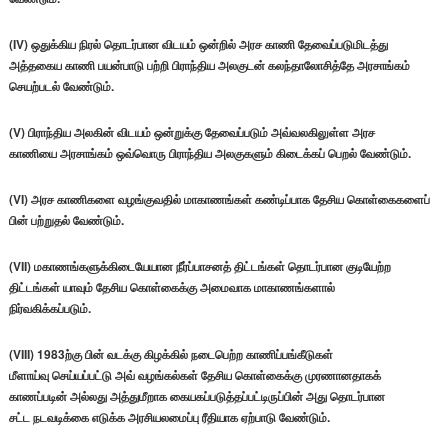
(IV) ஒதுக்கிய நிரல் தொடர்பான விடயம் ஒன்றில் அரச காணி தேவைப்படுமிடத்து
அத்தகைய காணி பயன்பாடு பற்றி பிராந்திய அலகுடன் கலந்தாலோசித்தே அரசாங்கம்
செயற்படல் வேண்டும்.
(V) பிராந்திய அலகின் விடயம் ஒன்றுக்கு தேவைப்படும் அவ்வலகிலுள்ள அரச
காணியை அரசாங்கம் ஒவ்வொரு பிராந்திய அலகுகளும் கிடைக்கப் பெறல் வேண்டும்.
(VI) அரச காணிகளை வழங்குவதில் மாகாணங்கள் கண்டிப்பாக தேசிய கொள்கைகளைப்
பின் பற்றுதல் வேண்டும்.
(VII) மகாணங்களுக்கிடையேயான நீர்ப்பாசனத் திட்டங்கள் தொடர்பான குடியேற்ற
திட்டங்கள் யாவும் தேசிய கொள்கைக்கு அமைவாக மாகாணங்களால்
நிர்வகிக்கப்படும்.
(VIII) 1983ற்கு பின் வடக்கு கிழக்கில் நடைபெற்ற காணிப்பங்கீடுகள்
மீளாய்வு செய்யப்பட்டு அவ் வழங்கல்கள் தேசிய கொள்கைக்கு முரணானதாகக்
காணப்படின் அல்லது அத்துமீறாக கையகப்படுத்தப்பட்டிருப்பின் அது தொடர்பான
சட்ட நடவடிக்கை எடுக்க அரசியலமைப்பு ரீதியாக ஏற்பாடு வேண்டும்.