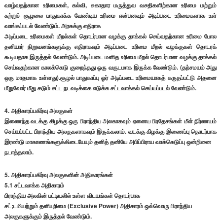
வாழ்வதற்கான உரிமைகள், கல்வி, சுகாதார மருத்துவ வசதிகளிற்கான உரிமை மற்றும்
சுற்றுச் சூழலை பாதுகாக்க வேண்டிய உரிமை என்பனவும் அடிப்படை உரிமைகளாக உள்
வாங்கப்படல் வேண்டும். அரசுக்கு எதிராக
அடிப்படை உரிமைகள் மீறல்கள் தொடர்பான வழக்கு தாக்கல் செய்வதற்கான உரிமை போல
தனியார் நிறுவனங்களுக்கு எதிராகவும் அடிப்படை உரிமை மீறல் வழக்குகள் தொடரக்
கூடியதாக இருத்தல் வேண்டும். அடிப்படை மனித உரிமை மீறல் தொடர்பான வழக்கு தாக்கல்
செய்வதற்கான காலக்கெடு குறைந்தது ஒரு வருடமாக இருக்க வேண்டும். (தற்சமயம் அது
ஒரு மாதமாக உள்ளது).சூழல் பாதுகாப்பு ஓர் அடிப்படை உரிமையாகத் கருதப்பட்டு அதனை
மீறுவோர் மீது கடும் சட்ட நடவடிக்கை எடுக்க சட்டவாக்கல் செய்யப்படல் வேண்டும்.
4. அதிகாரப்பகிர்வு அலகுகள்
இணைந்த வடக்கு கிழக்கு ஒரு பிராந்திய அலகாகவும் ஏனைய பிரதேசங்கள் மீள் நிர்ணயம்
செய்யப்பட்ட பிராந்திய அலகுகளாகவும் இருக்கலாம். வடக்கு கிழக்கு இணைப்பு தொடர்பாக
இரண்டு மாகாணங்களுக்கிடையேயும் தனித் தனியே அபிப்பிராய வாக்கெடுப்பு ஒன்றினை
நடாத்தலாம்.
5. அதிகாரப்பகிர்வு அலகுகளின் அதிகாரங்கள்
5.1 சட்டவாக்க அதிகாரம்
பிராந்திய அலகின் பட்டியலில் உள்ள விடயங்கள் தொடர்பாக
சட்;டமியற்றும் தனியுரிமை (Exclusive Power) அதிகாரம் ஒவ்வொரு பிராந்திய
அலகுகளுக்கும் இருத்தல் வேண்டும்.