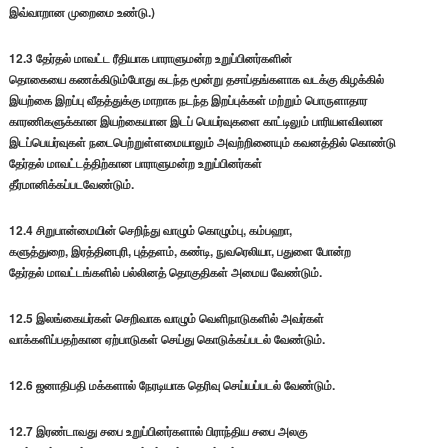
இவ்வாறான முறைமை உண்டு.)
12.3 தேர்தல் மாவட்ட ரீதியாக பாராளுமன்ற உறுப்பினர்களின்
தொகையை கணக்கிடும்போது கடந்த மூன்று தசாப்தங்களாக வடக்கு கிழக்கில்
இயற்கை இறப்பு வீதத்துக்கு மாறாக நடந்த இறப்புக்கள் மற்றும் பொருளாதார
காரணிகளுக்கான இயற்கையான இடப் பெயர்வுகளை காட்டிலும் பாரியளவிலான
இடப்பெயர்வுகள் நடைபெற்றுள்ளமையாலும் அவற்றினையும் கவனத்தில் கொண்டு
தேர்தல் மாவட்டத்திற்கான பாராளுமன்ற உறுப்பினர்கள்
தீர்மானிக்கப்படவேண்டும்.
12.4 சிறுபான்மையின் செறிந்து வாழும் கொழும்பு, கம்பஹா,
களுத்துறை, இரத்தினபுரி, புத்தளம், கண்டி, நுவரெலியா, பதுளை போன்ற
தேர்தல் மாவட்டங்களில் பல்லினத் தொகுதிகள் அமைய வேண்டும்.
12.5 இலங்கையர்கள் செறிவாக வாழும் வெளிநாடுகளில் அவர்கள்
வாக்களிப்பதற்கான ஏற்பாடுகள் செய்து கொடுக்கப்படல் வேண்டும்.
12.6 ஜனாதிபதி மக்களால் நேரடியாக தெரிவு செய்யப்படல் வேண்டும்.
12.7 இரண்டாவது சபை உறுப்பினர்களால் பிராந்திய சபை அலகு