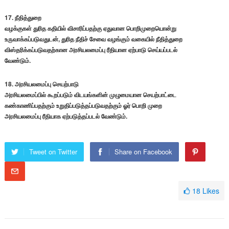
17. நீதித்துறை
வழக்குகள் துரித கதியில் விசாரிப்பதற்கு ஏதுவான பொறிமுறையொன்று
உருவாக்கப்படுவதுடன், துரித நீதிச் சேவை வழங்கும் வகையில் நீதித்துறை
விஸ்தரிக்கப்படுவதற்கான அரசியலமைப்பு ரீதியான ஏற்பாடு செய்யப்படல்
வேண்டும்.
18. அரசியலமைப்பு செயற்பாடு
அரசியலமைப்பில் கூறப்படும் விடயங்களின் முழுமையான செயற்பாட்டை
கண்காணிப்பதற்கும் உறுதிப்படுத்தப்படுவதற்கும் ஓர் பொறி முறை
அரசியலமைப்பு ரீதியாக ஏற்படுத்தப்படல் வேண்டும்.
Tweet on Twitter
Share on Facebook
18
Likes