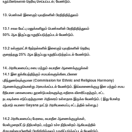
உறுப்பினர்களால் தெரிவு செய்யப்படல்; வேண்டும்.
13. பெண்கள் இளைஞர் யுவதிகளின் பிரதிநிதித்துவம்
13.1 சகல வேட்பு மனுக்களிலும் பெண்களின் பிரதிநிதித்துவம்
50% ஆக இருப்பது உறுதிப்படுத்தப்படல் வேண்டும்.
13.2 உள்ளூராட்சி தேர்தல்களில் இளைஞர் யுவதிகளின் தெரிவு
குறைந்தது 25% ஆக இருப்பது உறுதிப்படுத்தப்படல் வேண்டும்.
14. அரசியலமைப்பு சபை மற்றும் சுயாதீன ஆணைக்குழுக்கள்
14.1 இன ஐக்கியத்திற்கும் சமயங்களுக்கிடையிலான
புரிந்துணர்வுக்குமான (Commission for Ethnic and Religious Harmony)
ஆணைக்குழுவொன்று அமைக்கப்படல் வேண்டும். இவ்வாணைக்குழு இன மற்றும் சமய
ரீதியான பகைமையை தூண்டுபவர்களுக்கு எதிராக விசாரிப்பதற்கும், சட்ட
நடவடிக்கை எடுப்பதற்குமான அதிகாரம் உள்ளதாக இருக்க வேண்டும். ( இது போன்ற
ஏற்பாடு கயானா Gayana நாட்டு அரசியலமைப்பு சட்டத்தில் உள்ளது.)
14.2 அரசியலமைப்பு பேரவை, சுயாதீன ஆணைக்குழுக்கள்,
மேன்முறையீட்டு நீதிமன்றம், மற்றும் உச்ச நீதிமன்றம் ஆகியவற்றில்
சிறுபான்மையினரின் பிரதிநிதித்துவம் உறுதிப்படுத்தப்படல் வேண்டும்.