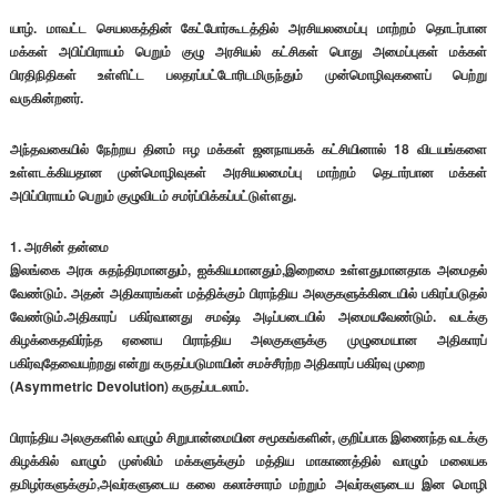
யாழ். மாவட்ட செயலகத்தின் கேட்போர்கூடத்தில் அரசியலமைப்பு மாற்றம் தொடர்பான
மக்கள் அபிப்பிராயம் பெறும் குழு அரசியல் கட்சிகள் பொது அமைப்புகள் மக்கள்
பிரதிநிதிகள் உள்ளிட்ட பலதரப்பட்டோரிடமிருந்தும் முன்மொழிவுகளைப் பெற்று
வருகின்றனர்.
அந்தவகையில் நேற்றய தினம் ஈழ மக்கள் ஜனநாயகக் கட்சியினால் 18 விடயங்களை
உள்ளடக்கியதான முன்மொழிவுகள் அரசியலமைப்பு மாற்றம் தெடார்பான மக்கள்
அபிப்பிராயம் பெறும் குழுவிடம் சமர்ப்பிக்கப்பட்டுள்ளது.
1. அரசின் தன்மை
இலங்கை அரசு சுதந்திரமானதும், ஐக்கியமானதும்,இறைமை உள்ளதுமானதாக அமைதல்
வேண்டும். அதன் அதிகாரங்கள் மத்திக்கும் பிராந்திய அலகுகளுக்கிடையில் பகிரப்படுதல்
வேண்டும்.அதிகாரப் பகிர்வானது சமஷ்டி அடிப்படையில் அமையவேண்டும். வடக்கு
கிழக்கைதவிர்ந்த ஏனைய பிராந்திய அலகுகளுக்கு முழுமையான அதிகாரப்
பகிர்வுதேவையற்றது என்று கருதப்படுமாயின் சமச்சீரற்ற அதிகாரப் பகிர்வு முறை
(Asymmetric Devolution) கருதப்படலாம்.
பிராந்திய அலகுகளில் வாழும் சிறுபான்மையின சமூகங்களின், குறிப்பாக இணைந்த வடக்கு
கிழக்கில் வாழும் முஸ்லிம் மக்களுக்கும் மத்திய மாகாணத்தில் வாழும் மலையக
தமிழர்களுக்கும்,அவர்களுடைய கலை கலாச்சாரம் மற்றும் அவர்களுடைய இன மொழி