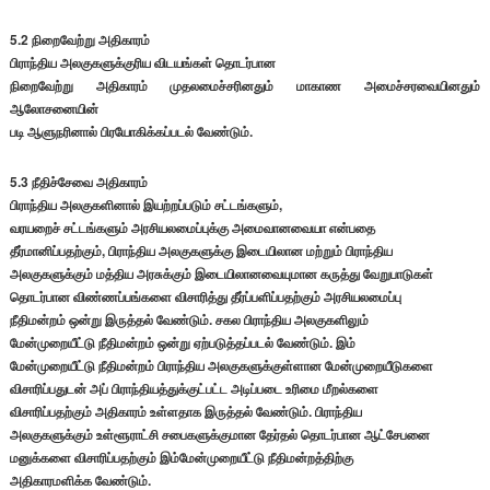
5.2 நிறைவேற்று அதிகாரம்
பிராந்திய அலகுகளுக்குரிய விடயங்கள் தொடர்பான
நிறைவேற்று அதிகாரம் முதலமைச்சரினதும் மாகாண அமைச்சரவையினதும்
ஆலோசனையின்
படி ஆளுநரினால் பிரயோகிக்கப்படல் வேண்டும்.
5.3 நீதிச்சேவை அதிகாரம்
பிராந்திய அலகுகளினால் இயற்றப்படும் சட்டங்களும்,
வரயறைச் சட்டங்களும் அரசியலமைப்புக்கு அமைவானவையா என்பதை
தீர்மானிப்பதற்கும், பிராந்திய அலகுகளுக்கு இடையிலான மற்றும் பிராந்திய
அலகுகளுக்கும் மத்திய அரசுக்கும் இடையிலானவையுமான கருத்து வேறுபாடுகள்
தொடர்பான விண்ணப்பங்களை விசாரித்து தீர்ப்பளிப்பதற்கும் அரசியலமைப்பு
நீதிமன்றம் ஒன்று இருத்தல் வேண்டும். சகல பிராந்திய அலகுகளிலும்
மேன்முறையீட்டு நீதிமன்றம் ஒன்று ஏற்படுத்தப்படல் வேண்டும். இம்
மேன்முறையீட்டு நீதிமன்றம் பிராந்திய அலகுகளுக்குள்ளான மேன்முறையீடுகளை
விசாரிப்பதுடன் அப் பிராந்தியத்துக்குட்பட்ட அடிப்படை உரிமை மீறல்களை
விசாரிப்பதற்கும் அதிகாரம் உள்ளதாக இருத்தல் வேண்டும். பிராந்திய
அலகுகளுக்கும் உள்ளூராட்சி சபைகளுக்குமான தேர்தல் தொடர்பான ஆட்சேபனை
மனுக்களை விசாரிப்பதற்கும் இம்மேன்முறையீட்டு நீதிமன்றத்திற்கு
அதிகாரமளிக்க வேண்டும்.