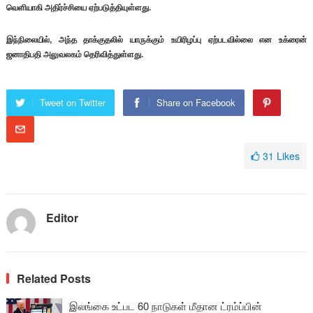
வெளியாகி அதிர்ச்சியை ஏற்படுத்தியுள்ளது.
இந்நிலையில், அந்த தாக்குதலில் யாருக்கும் உயிரிழப்பு ஏற்படவில்லை என உக்ரைன்
ஜனாதிபதி அலுவலகம் தெரிவித்துள்ளது.
Tweet on Twitter
Share on Facebook
31
Likes
Editor
Related Posts
இலங்கை உட்பட 60 நாடுகள் மீதான ட்ரம்ப்பின்