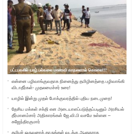
பட்டபகலில் யாழ்.பல்கலை மாணவி காதலனால் கொலை!!!
என்னை பழிவாங்குவதாக நினைத்து தமிழினத்தை பழிவாங்கி
விடாதீர்கள்- முதலமைச்சர் உரை!
யாழில் இன்று முதல் போக்குவரத்தில் புதிய நடைமுறை!
தேசிய மக்கள் சக்தி என அடையாளப்படுத்தப்படினும் அரசியல்
தீர்மானம்சார் அதிகாரங்கள் ஜே.வி.பி வசமே உள்ளன –
கஜேந்திரகுமார்
தமிழர் ஒருவரைத் தாருங்கள் வடக்கு ஆளுநராக