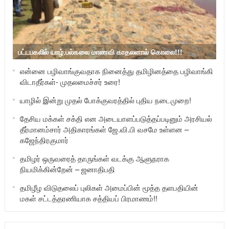
பட்டபகலில் யாழ்.பல்கலை மாணவி காதலனால் கொலை!!!
என்னை பழிவாங்குவதாக நினைத்து தமிழினத்தை பழிவாங்கி
விடாதீர்கள்- முதலமைச்சர் உரை!
யாழில் இன்று முதல் போக்குவரத்தில் புதிய நடைமுறை!
தேசிய மக்கள் சக்தி என அடையாளப்படுத்தப்படினும் அரசியல்
தீர்மானம்சார் அதிகாரங்கள் ஜே.வி.பி வசமே உள்ளன –
கஜேந்திரகுமார்
தமிழர் ஒருவரைத் தாருங்கள் வடக்கு ஆளுநராக
நியமிக்கின்றேன் – ஜனாதிபதி
தமிழீழ விடுதலைப் புலிகள் அமைப்பின் மூத்த தளபதியின்
மகள் சட்டத்தரணியாக சத்தியப் பிரமாணம்!!