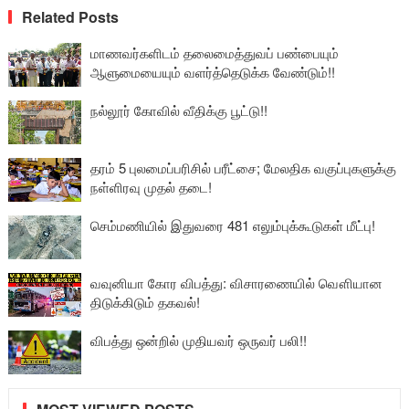
Related Posts
மாணவர்களிடம் தலைமைத்துவப் பண்பையும்
ஆளுமையையும் வளர்த்தெடுக்க வேண்டும்!!
நல்லூர் கோவில் வீதிக்கு பூட்டு!!
தரம் 5 புலமைப்பரிசில் பரீட்சை; மேலதிக வகுப்புகளுக்கு
நள்ளிரவு முதல் தடை!
செம்மணியில் இதுவரை 481 எலும்புக்கூடுகள் மீட்பு!
வவுனியா கோர விபத்து: விசாரணையில் வௌியான
திடுக்கிடும் தகவல்!
விபத்து ஒன்றில் முதியவர் ஒருவர் பலி!!