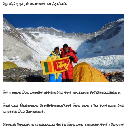
ஜெயன்தி குருஉதும்பல சாதனை படைத்துள்ளார்.
இன்று காலை இமய மலையின் உச்சிக்கு அவர் சென்றடைந்ததாக தெரிவிக்கப்பட்டுள்ளது.
இதன்மூலம் இலங்கையை பிரதிநிதித்துவப்படுத்தி இமய மலை ஏறிய பெண்ணாக அவர்
வரலாற்றில் இடம் பிடித்துள்ளார்.
அத்துடன் ஜெயன்தி குருஉதும்பலவுடன் சேர்ந்து இமய மலை எறுவதற்கு சென்ற யோஹான்