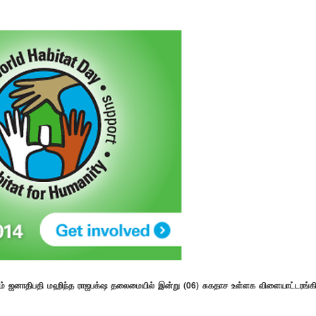
னம் ஜனாதிபதி மஹிந்த ராஜபக்‌ஷ தலைமையில் இன்று (06) சுகதாச உள்ளக விளையாட்டரங்கி