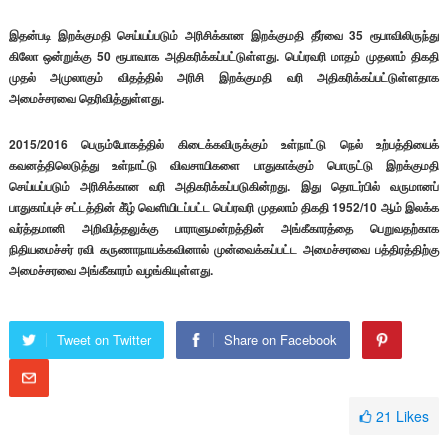
இதன்படி இறக்குமதி செய்யப்படும் அரிசிக்கான இறக்குமதி தீர்வை 35 ரூபாவிலிருந்து
கிலோ ஒன்றுக்கு 50 ரூபாவாக அதிகரிக்கப்பட்டுள்ளது. பெப்ரவரி மாதம் முதலாம் திகதி
முதல் அமுலாகும் விதத்தில் அரிசி இறக்குமதி வரி அதிகரிக்கப்பட்டுள்ளதாக
அமைச்சரவை தெரிவித்துள்ளது.
2015/2016 பெரும்போகத்தில் கிடைக்கவிருக்கும் உள்நாட்டு நெல் உற்பத்தி​யைக்
கவனத்திலெடுத்து உள்நாட்டு விவசாயிகளை பாதுகாக்கும் பொருட்டு இறக்குமதி
செய்யப்படும் அரிசிக்கான வரி அதிகரிக்கப்படுகின்றது. இது தொடர்பில் வருமானப்
பாதுகாப்புச் சட்டத்தின் கீ்ழ் வெளியிடப்பட்ட பெப்ரவரி முதலாம் திகதி 1952/10 ஆம் இலக்க
வர்த்தமானி அறிவித்தலுக்கு பாராளுமன்றத்தின் அங்கீகாரத்தை பெறுவதற்காக
நிதியமைச்சர் ரவி கருணாநாயக்கவினால் முன்வைக்கப்பட்ட அமைச்சரவை பத்திரத்திற்கு
அமைச்சரவை அங்கீகாரம் வழங்கியுள்ளது.
Tweet on Twitter
Share on Facebook
21
Likes