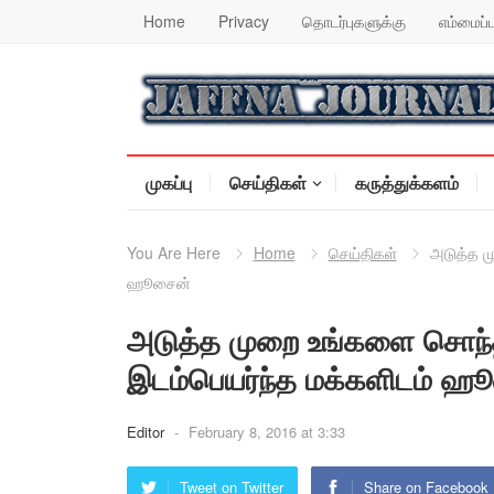
Home
Privacy
தொடர்புகளுக்கு
எம்மைப்ப
முகப்பு
செய்திகள்
கருத்துக்களம்
You Are Here
Home
செய்திகள்
அடுத்த ம
ஹூசைன்
அடுத்த முறை உங்களை சொந்த 
இடம்பெயர்ந்த மக்களிடம் ஹ
Editor
-
February 8, 2016 at 3:33
Tweet on Twitter
Share on Facebook