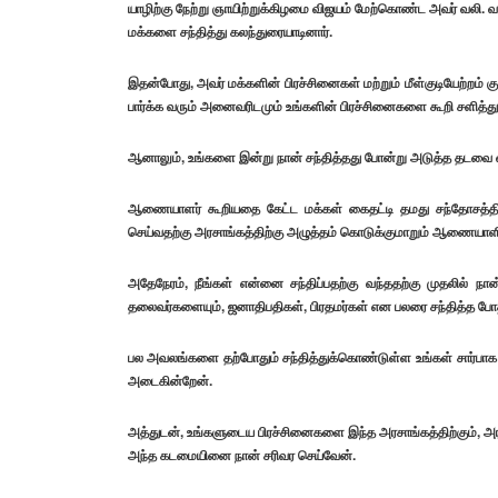
யாழிற்கு நேற்று ஞாயிற்றுக்கிழமை விஜயம் மேற்கொண்ட அவர் வலி. வடக
மக்களை சந்தித்து கலந்துரையாடினார்.
இதன்போது, அவர் மக்களின் பிரச்சினைகள் மற்றும் மீள்குடியேற்றம் க
பார்க்க வரும் அனைவரிடமும் உங்களின் பிரச்சினைகளை கூறி சளித்துப் 
ஆனாலும், உங்களை இன்று நான் சந்தித்தது போன்று அடுத்த தடவை வரு
ஆணையாளர் கூறியதை கேட்ட மக்கள் கைதட்டி தமது சந்தோசத்தினை
செய்வதற்கு அரசாங்கத்திற்கு அழுத்தம் கொடுக்குமாறும் ஆணையாள
அதேநேரம், நீங்கள் என்னை சந்திப்பதற்கு வந்ததற்கு முதலில் ந
தலைவர்களையும், ஜனாதிபதிகள், பிரதமர்கள் என பலரை சந்தித்த போதிலு
பல அவலங்களை தற்போதும் சந்தித்துக்கொண்டுள்ள உங்கள் சார்பாக க
அடைகின்றேன்.
அத்துடன், உங்களுடைய பிரச்சினைகளை இந்த அரசாங்கத்திற்கும், அரச
அந்த கடமையினை நான் சரிவர செய்வேன்.