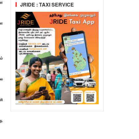
்ள
JRIDE : TAXI SERVICE
ளை
ம்
பல
சி
ு.