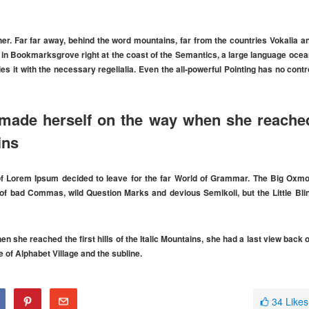
 her. Far far away, behind the word mountains, far from the countries Vokalia a
ve in Bookmarksgrove right at the coast of the Semantics, a large language ocea
s it with the necessary regelialia. Even the all-powerful Pointing has no contr
nd made herself on the way when she reache
ins
 of Lorem Ipsum decided to leave for the far World of Grammar. The Big Oxm
of bad Commas, wild Question Marks and devious Semikoli, but the Little Bli
hen she reached the first hills of the Italic Mountains, she had a last view back 
of Alphabet Village and the subline.
34
Likes