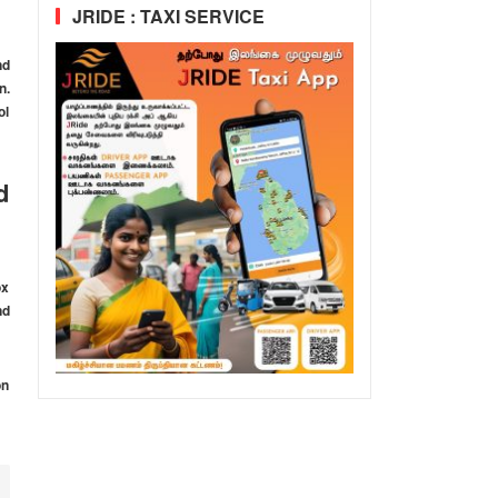
JRIDE : TAXI SERVICE
nd
n.
ol
d
ox
nd
on