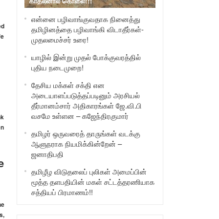
காதலனால் கொலை!!!
என்னை பழிவாங்குவதாக நினைத்து
ed
தமிழினத்தை பழிவாங்கி விடாதீர்கள்-
fe
முதலமைச்சர் உரை!
யாழில் இன்று முதல் போக்குவரத்தில்
புதிய நடைமுறை!
தேசிய மக்கள் சக்தி என
அடையாளப்படுத்தப்படினும் அரசியல்
தீர்மானம்சார் அதிகாரங்கள் ஜே.வி.பி
வசமே உள்ளன – கஜேந்திரகுமார்
nk
en
தமிழர் ஒருவரைத் தாருங்கள் வடக்கு
ஆளுநராக நியமிக்கின்றேன் –
ஜனாதிபதி
e
தமிழீழ விடுதலைப் புலிகள் அமைப்பின்
மூத்த தளபதியின் மகள் சட்டத்தரணியாக
சத்தியப் பிரமாணம்!!
he
s,