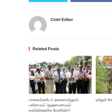
Chief Editor
Related Posts
மாணவர்களிடம் தலைமைத்துவப்
நல்லூர் கோ
பண்பையும் ஆளுமையையும்
வளர்த்தெடுக்க வேண்டும்!!