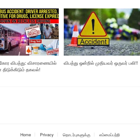
கோர விபத்து: விசாரணையில்
விபத்து ஒன்றில் முதியவர் ஒருவர் பலி!!
ிடுக்கிடும் தகவல்!
Home
Privacy
தொடர்புகளுக்கு
எம்மைப்பற்றி