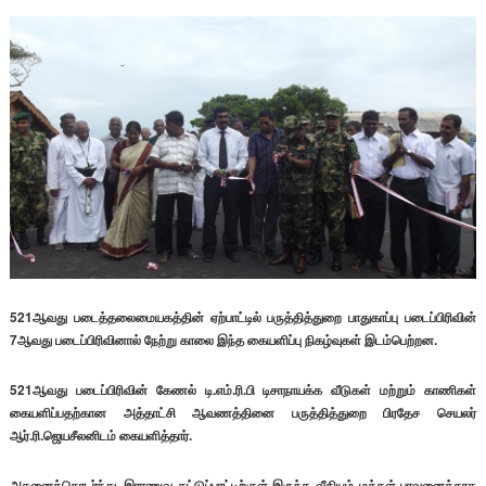
521ஆவது படைத்தலைமையகத்தின் ஏற்பாட்டில் பருத்தித்துறை பாதுகாப்பு படைப்பிரிவின்
7ஆவது படைப்பிரிவினால் நேற்று காலை இந்த கையளிப்பு நிகழ்வுகள் இடம்பெற்றன.
521ஆவது படைப்பிரிவின் கேணல் டி.எம்.ரி.பி டிசாநாயக்க வீடுகள் மற்றும் காணிகள்
கையளிப்பதற்கான அத்தாட்சி ஆவணத்தினை பருத்தித்துறை பிரதேச செயலர்
ஆர்.ரி.ஜெயசீலனிடம் கையளித்தார்.
அதனைத்தொடர்ந்து, இராணுவ கட்டுப்பாட்டிற்குள் இருந்த வீதியும் மக்கள் பாவனைக்காக