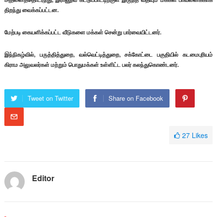
திறந்து வைக்கப்பட்டன.
மேற்படி கையளிக்கப்பட்ட வீடுகளை மக்கள் சென்று பார்வையிட்டனர்.
இந்நிகழ்வில், பருத்தித்துறை, வல்வெட்டித்துறை, சக்கோட்டை பகுதியில் கடமைபுரியம்
கிராம அலுவலர்கள் மற்றும் பொதுமக்கள் உள்ளிட்ட பலர் கலந்துகொண்டனர்.
Tweet on Twitter
Share on Facebook
27
Likes
Editor