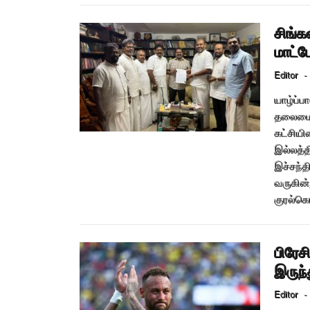
சிங்
மாட்ட
Editor
-
யாழ்ப்
தலைமைய
கட்சிய
இல்லத்தி
இச்சந்
வருகின
குரல்கொ
பிரேசி
இருந்
Editor
-