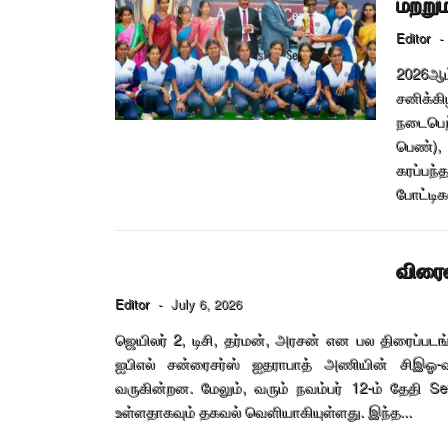
மற்றும
Editor
-
2026ஆம்
சனிக்க
நடைபெற்
பெண்), 
கரப்பந
போட்டிக
விரைவ
Editor
-
July 6, 2026
ஜெயிலர் 2, டிசி, தர்மன், அரசன் என பல திரைப்ப
ஐபிஎல் சன்ரைசர்ஸ் ஐதராபாத் அணியின் சிஇஓ-வ
வருகின்றன. மேலும், வரும் நவம்பர் 12-ம் தேதி 
உள்ளதாகவும் தகவல் வெளியாகியுள்ளது. இந்த...