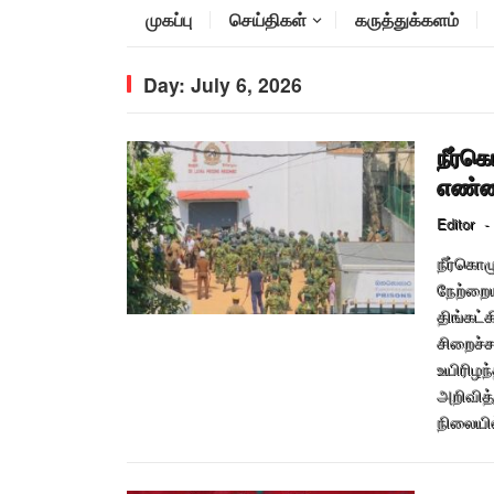
முகப்பு
செய்திகள்
கருத்துக்களம்
Day:
July 6, 2026
நீர்
எண்ண
Editor
-
நீர்கொழ
நேற்றை
திங்கட்
சிறைச்
உயிரிழ
அறிவித்
நிலையில்