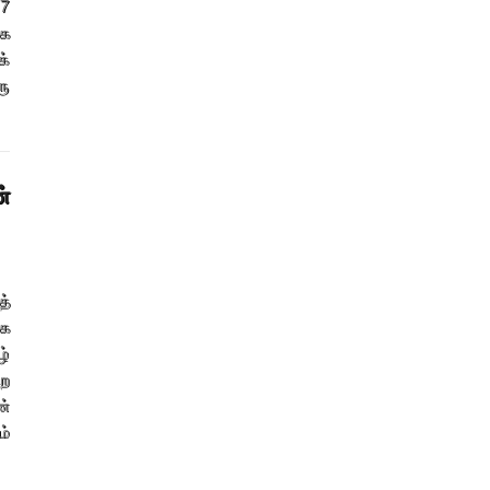
7
லக
க்
ரு
்
த்
்க
ழ்
்ற
ன்
ம்