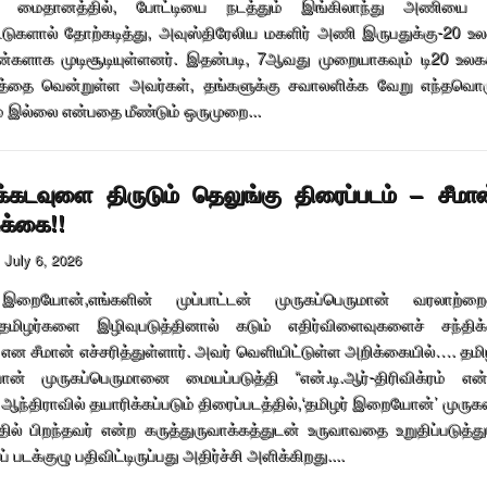
s) மைதானத்தில், போட்டியை நடத்தும் இங்கிலாந்து அணியை 
்டுகளால் தோற்கடித்து, அவுஸ்திரேலிய மகளிர் அணி இருபதுக்கு-20 உ
ன்களாக முடிசூடியுள்ளனர். இதன்படி, 7ஆவது முறையாகவும் டி20 உலக
்தை வென்றுள்ள அவர்கள், தங்களுக்கு சவாலளிக்க வேறு எந்தவொ
 இல்லை என்பதை மீண்டும் ஒருமுறை...
க்கடவுளை திருடும் தெலுங்கு திரைப்படம் – சீமான
ிக்கை!!
July 6, 2026
இறையோன்,எங்களின் முப்பாட்டன் முருகப்பெருமான் வரலாற்றை
து,தமிழர்களை இழிவுபடுத்தினால் கடும் எதிர்விளைவுகளைச் சந்திக
் என சீமான் எச்சரித்துள்ளார். அவர் வெளியிட்டுள்ள அறிக்கையில்…. தமி
் முருகப்பெருமானை மையப்படுத்தி “என்.டி.ஆர்-திரிவிக்ரம் என
 ஆந்திராவில் தயாரிக்கப்படும் திரைப்படத்தில்,‘தமிழர் இறையோன்’ முருக
தில் பிறந்தவர் என்ற கருத்துருவாக்கத்துடன் உருவாவதை உறுதிப்படுத்து
 படக்குழு பதிவிட்டிருப்பது அதிர்ச்சி அளிக்கிறது....