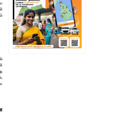
ிய
்
ம்
ஸ்
ன்
து
்,
்வ
ை