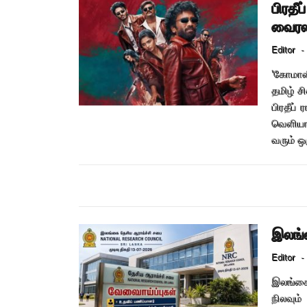
பிரதீ
வைரலா
Editor
-
'கோமாளி
தமிழ் ச
பிரதீப்
வெளியாக
வரும் ஒர
இலங்க
Editor
-
இலங்கை 
நிலவும