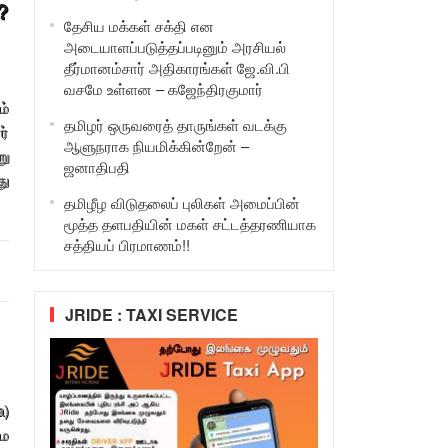
?
தேசிய மக்கள் சக்தி என
அடையாளப்படுத்தப்படினும் அரசியல்
தீர்மானம்சார் அதிகாரங்கள் ஜே.வி.பி
வசமே உள்ளன – கஜேந்திரகுமார்
ம்
தமிழர் ஒருவரைத் தாருங்கள் வடக்கு
ர்
ஆளுநராக நியமிக்கின்றேன் –
று
ஜனாதிபதி
து
தமிழீழ விடுதலைப் புலிகள் அமைப்பின்
மூத்த தளபதியின் மகள் சட்டத்தரணியாக
சத்தியப் பிரமாணம்!!
JRIDE : TAXI SERVICE
a)
மை