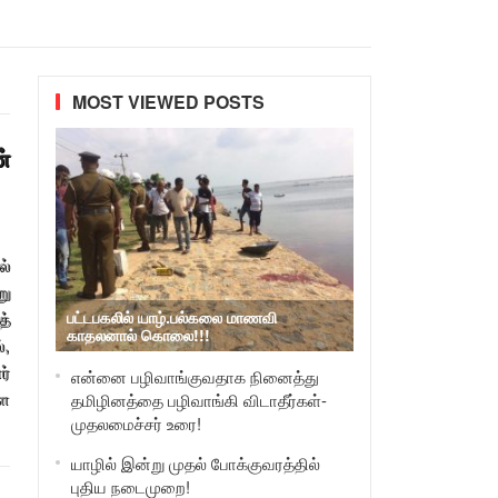
MOST VIEWED POSTS
்
ல்
று
த்
பட்டபகலில் யாழ்.பல்கலை மாணவி
காதலனால் கொலை!!!
்,
ர்
என்னை பழிவாங்குவதாக நினைத்து
்ள
தமிழினத்தை பழிவாங்கி விடாதீர்கள்-
முதலமைச்சர் உரை!
யாழில் இன்று முதல் போக்குவரத்தில்
புதிய நடைமுறை!