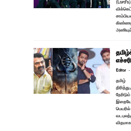
(Lord'
விக்கெட
சாம்பிய
கிண்ணத
அணியும்
தமிழ்
எச்சர
Editor
-
தமிழ் 
திரித்
நேரிடும
இறையோன
பெயரில்
வடபுலத்
விதமாகப்