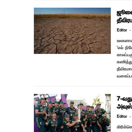
ஜூலை
தீவிர
Editor
-
உலகளாவ
'எல் நி
காலப்ப
கணித்த
தீவிர
வகைப்பட
7-வ
அவுஸ
Editor
-
கிரிக்க