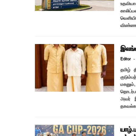
உதவியா
காலிப
வெளியிட
விண்ணப
இலங்க
Editor
-
தமிழ் 
குடும்ப
மகனும்
தொடர்ப
அவர் இ
தகவல்க
யாழ்