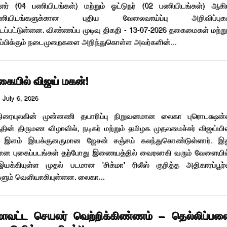
ளர் (04 பணியிடங்கள்) மற்றும் ஓட்டுநர் (02 பணியிடங்கள்) ஆக
்பணியிடங்களுக்கான புதிய வேலைவாய்ப்பு அறிவிப்புகள
ப்பட்டுள்ளன. விண்ணப்ப முடிவு திகதி - 13-07-2026 தகைமைகள் மற்று
்பிக்கும் நடைமுறைகளை அறிந்துகொள்ள அவர்களின்...
ையில் விஜய் மகன்!
July 6, 2026
திரையுலகின் முன்னணி தயாரிப்பு நிறுவனமான லைகா புரொடக்ஷன்
த்தின் திருமண விழாவில், நடிகர் மற்றும் தமிழக முதலமைச்சர் விஜய்யி
, இளம் இயக்குனருமான ஜேசன் சஞ்சய் கலந்துகொண்டுள்ளார். இ
ான புகைப்படங்கள் தற்போது இணையத்தில் வைரலாகி வரும் வேளையில
யக்கியுள்ள முதல் படமான 'சிக்மா' ரிலீஸ் குறித்த அதிகாரப்பூர
ளும் வெளியாகியுள்ளன. லைகா...
.மாவட்ட செயலர் வெற்றிக்கிண்ணம் – தெல்லிப்பள