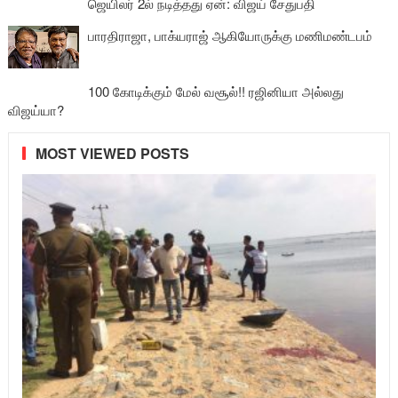
ஜெயிலர் 2ல் நடித்தது ஏன்: விஜய் சேதுபதி
பாரதிராஜா, பாக்யராஜ் ஆகியோருக்கு மணிமண்டபம்
100 கோடிக்கும் மேல் வசூல்!! ரஜினியா அல்லது
விஜய்யா?
MOST VIEWED POSTS