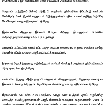
ஸ்டாலினுடன் அஜீத் இணைகிறார் என்று தகவல்கள் வெளியாகி இருக்கின்றன.
வேதாளம் படத்திற்குப் பின்னர் அஜீத் 2 மாதங்கள் ஓய்வெடுக்க திட்டமிட்டு லண்டன்
செல்கிறார். அவர் திரும்பி வந்தவுடன் அடுத்து நடிக்கும் புதிய படங்கள் குறித்த அறிவிப்பு
வெளியாகும் என்று எதிர்பார்க்கப் படுகிறது.
இந்நிலையில் அஜித்தை இயக்கப் போகும் அடுத்த இயக்குநர்கள் பட்டியலில்
ஏ.ஆர்.முருகதாஸ் பெயரும் அடிபட்டு வருகிறது.
வேதாளம் படப்பிடிப்பில் காலில் பட்ட பலத்த அடியின் காரணமாக அறுவை சிகிச்சை செய்து
கொண்டு வீட்டில் தற்போது அஜீத் ஓய்வெடுத்து வருகிறார்.
இதனைத் தொடர்ந்து தனது குடும்பத்துடன் லண்டன் சென்று 2 மாதங்கள் ஓய்வெடுக்கவும்
அவர் முடிவு செய்திருக்கிறார்.
லண்டனில் இருந்து அஜீத் திரும்பி வந்தவுடன் விஷ்ணுவர்த்தன், சிறுத்தை சிவாவுடன்
இணையும் அவரது அடுத்த பட அறிவிப்புகள் வெளியாகும் என்று எதிர்பார்க்கப்படுகிறது.
இந்நிலையில் தல என்ற அடையாளத்தை தனது தீனா படத்தின் மூலம் அஜித்திற்கு
கொடுத்த ஏ.ஆர்.முருகதாசசுடன் அஜீத் இணையப் போவதாக கூறுகின்றனர். 2001 ம்
ஆண்டு வெளியான இப்படம் மிகப்பெரிய வெற்றிப் படமாக மாறியது. அதனைத் தொடர்ந்து