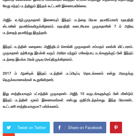
வேறு எந்தப் படத்திலும் இந்தக் கூட்டணி இணையவில்லை.
அஜீத்- ஏ.ஆர்.முருகதாஸ் இணையும் இந்தப் படத்தை பிரபல தயாரிப்பாளர் உதயநிதி
ஸ்டாலின் தயாரிக்கவிருக்கிறாராம். உதயநிதி கடைசியாக முருகதாசின் 7 ம் அறிவு
படத்தைத் தயாரித்து இருந்தார்.
இந்தப் படத்தின் கதையை அஜீத்திடம் சொல்லி முருகதாஸ் சம்மதம் வாங்கி விட்டாராம்.
முருகதாஸ் தற்போது இயக்கி வரும் அகிரா மற்றும் மகேஷ்பாபு படங்களுக்குப் பின் இந்தப்
படத்தை இயக்க அவர் முடிவு செய்திருக்கிறாராம்.
2017 ம் ஆண்டில் இந்தப் படத்தின் படப்பிடிப்பு தொடங்கலாம் என்று அவருக்கு
நெருக்கமானவர்கள் கூறுகின்றனர்.
இது சாத்தியமாகும் பட்சத்தில் முருகதாஸ்- அஜீத் 15 வருடங்களுக்குப் பின் மீண்டும்
இந்தப் படத்தின் மூலம் இணைவார்கள் என்பது குறிப்பிடத்தக்கது. இந்த பிரமாண்ட
கூட்டணி சாத்தியமாகுமா? பார்க்கலாம்.
Tweet on Twitter
Share on Facebook