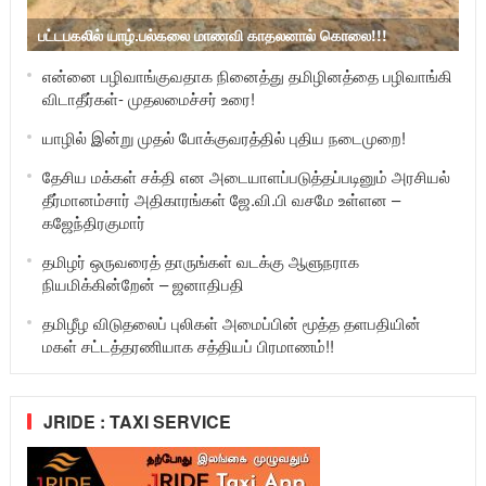
பட்டபகலில் யாழ்.பல்கலை மாணவி காதலனால் கொலை!!!
என்னை பழிவாங்குவதாக நினைத்து தமிழினத்தை பழிவாங்கி
விடாதீர்கள்- முதலமைச்சர் உரை!
யாழில் இன்று முதல் போக்குவரத்தில் புதிய நடைமுறை!
தேசிய மக்கள் சக்தி என அடையாளப்படுத்தப்படினும் அரசியல்
தீர்மானம்சார் அதிகாரங்கள் ஜே.வி.பி வசமே உள்ளன –
கஜேந்திரகுமார்
தமிழர் ஒருவரைத் தாருங்கள் வடக்கு ஆளுநராக
நியமிக்கின்றேன் – ஜனாதிபதி
தமிழீழ விடுதலைப் புலிகள் அமைப்பின் மூத்த தளபதியின்
மகள் சட்டத்தரணியாக சத்தியப் பிரமாணம்!!
JRIDE : TAXI SERVICE