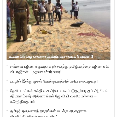
பட்டபகலில் யாழ்.பல்கலை மாணவி காதலனால் கொலை!!!
என்னை பழிவாங்குவதாக நினைத்து தமிழினத்தை பழிவாங்கி
விடாதீர்கள்- முதலமைச்சர் உரை!
யாழில் இன்று முதல் போக்குவரத்தில் புதிய நடைமுறை!
தேசிய மக்கள் சக்தி என அடையாளப்படுத்தப்படினும் அரசியல்
தீர்மானம்சார் அதிகாரங்கள் ஜே.வி.பி வசமே உள்ளன –
கஜேந்திரகுமார்
தமிழர் ஒருவரைத் தாருங்கள் வடக்கு ஆளுநராக
நியமிக்கின்றேன் – ஜனாதிபதி