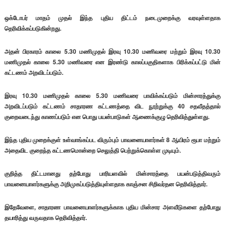
ஒக்டோபர் மாதம் முதல் இந்த புதிய திட்டம் நடைமுறைக்கு வரவுள்ளதாக
தெரிவிக்கப்படுகின்றது.
அதன் பிரகாரம் காலை 5.30 மணிமுதல் இரவு 10.30 மணிவரை மற்றும் இரவு 10.30
மணிமுதல் காலை 5.30 மணிவரை என இரண்டு காலப்பகுதிகளாக பிரிக்கப்பட்டு மின்
கட்டணம் அறவிடப்படும்.
இரவு 10.30 மணிமுதல் காலை 5.30 மணிவரை பாவிக்கப்படும் மின்சாரத்துக்கு
அறவிடப்படும் கட்டணம் சாதாரண கட்டணத்தை விட நூற்றுக்கு 40 சதவீதத்தால்
குறைவடைந்து காணப்படும் என பொது பயன்பாடுகள் ஆணைக்குழு தெரிவித்துள்ளது.
இந்த புதிய முறைக்குள் உள்வாங்கப்பட விரும்பும் பாவனையாளர்கள் 8 ஆயிரம் ரூபா மற்றும்
அதைவிட குறைந்த கட்டணமொன்றை செலுத்தி பெற்றுக்கொள்ள முடியும்.
குறித்த திட்டமானது தற்போது பாரியளவில் மின்சாரத்தை பயன்படுத்திவரும்
பாவனையாளர்களுக்கு அறிமுகப்படுத்தியுள்ளதாக காஞ்சன சிறிவர்தன தெரிவித்தார்.
இதேவேளை, சாதாரண பாவனையாளர்களுக்காக புதிய மின்சார அளவீடுகளை தற்போது
தயாரித்து வருவதாக தெரிவித்தார்.