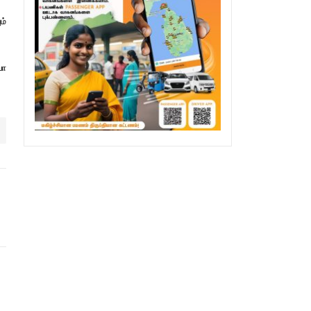
ம்
யா