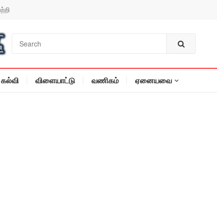
ற்றி
கல்வி
விளையாட்டு
வணிகம்
ஏனையவை