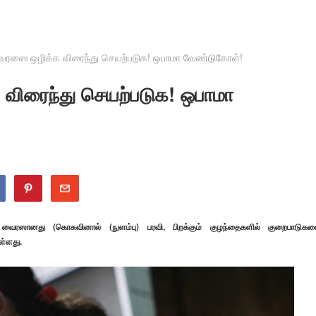
வைரஸை ஒழிக்க விரைந்து செயற்படுக! ஒபாமா வேண்டுகோள்!
விரைந்து செயற்படுக! ஒபாமா
 வைரஸானது (கொசுவினால் (நுளம்பு) பரவி, பிறக்கும் குழந்தைகளில் குறைபாடுக
ள்ளது.