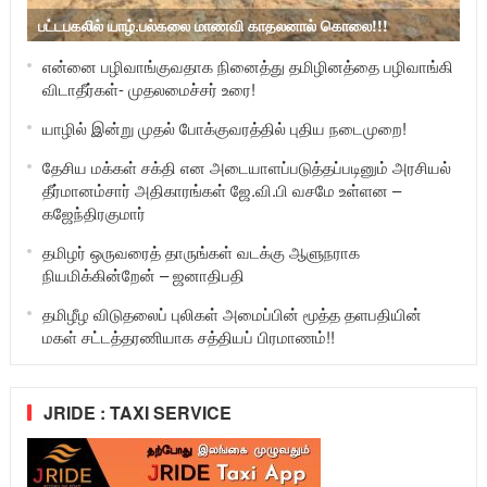
பட்டபகலில் யாழ்.பல்கலை மாணவி காதலனால் கொலை!!!
என்னை பழிவாங்குவதாக நினைத்து தமிழினத்தை பழிவாங்கி
விடாதீர்கள்- முதலமைச்சர் உரை!
யாழில் இன்று முதல் போக்குவரத்தில் புதிய நடைமுறை!
தேசிய மக்கள் சக்தி என அடையாளப்படுத்தப்படினும் அரசியல்
தீர்மானம்சார் அதிகாரங்கள் ஜே.வி.பி வசமே உள்ளன –
கஜேந்திரகுமார்
தமிழர் ஒருவரைத் தாருங்கள் வடக்கு ஆளுநராக
நியமிக்கின்றேன் – ஜனாதிபதி
தமிழீழ விடுதலைப் புலிகள் அமைப்பின் மூத்த தளபதியின்
மகள் சட்டத்தரணியாக சத்தியப் பிரமாணம்!!
JRIDE : TAXI SERVICE