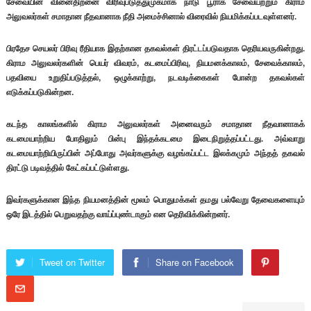
சேவையின் வினைதிறனை விரிவுபடுத்துமுகமாக நாடு பூராக சேவையற்றும் கிராம
அலுவலர்கள் சமாதான நீதவானாக நீதி அமைச்சினால் விரைவில் நியமிக்கப்படவுள்ளனர்.
பிரதேச செயலர் பிரிவு ரீதியாக இதற்கான தகவல்கள் திரட்டப்படுவதாக தெரியவருகின்றது.
கிராம அலுவலர்களின் பெயர் விவரம், கடமைப்பிரிவு, நியமனக்காலம், சேவைக்காலம்,
பதவியை உறுதிப்படுத்தல், ஒழுக்காற்று, நடவடிக்கைகள் போன்ற தகவல்கள்
எடுக்கப்படுகின்றன.
கடந்த காலங்களில் கிராம அலுவலர்கள் அனைவரும் சமாதான நீதவானாகக்
கடமையாற்றிய போதிலும் பின்பு இந்தக்கடமை இடைநிறுத்தப்பட்டது. அவ்வாறு
கடமையாற்றியிருப்பின் அப்போது அவர்களுக்கு வழங்கப்பட்ட இலக்கமும் அந்தத் தகவல்
திரட்டு படிவத்தில் கேட்கப்பட்டுள்ளது.
இவர்களுக்கான இந்த நியமனத்தின் மூலம் பொதுமக்கள் தமது பல்வேறு தேவைகளையும்
ஒரே இடத்தில் பெறுவதற்கு வாய்ப்புண்டாகும் என தெரிவிக்கின்றனர்.
Tweet on Twitter
Share on Facebook