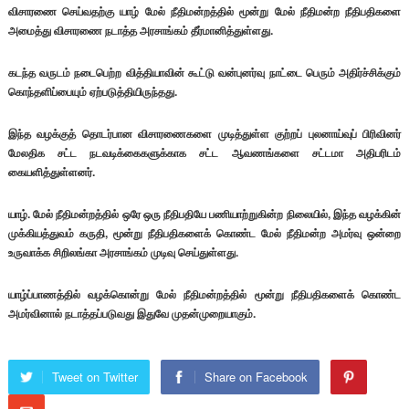
விசாரணை செய்வதற்கு யாழ் மேல் நீதிமன்றத்தில் மூன்று மேல் நீதிமன்ற நீதிபதிகளை
அமைத்து விசாரணை நடாத்த அரசாங்கம் தீர்மானித்துள்ளது.
கடந்த வருடம் நடைபெற்ற வித்தியாவின் கூட்டு வன்புனர்வு நாட்டை பெரும் அதிர்ச்சிக்கும்
கொந்தளிப்பையும் ஏற்படுத்தியிருந்தது.
இந்த வழக்குத் தொடர்பான விசாரணைகளை முடித்துள்ள குற்றப் புலனாய்வுப் பிரிவினர்
மேலதிக சட்ட நடவடிக்கைகளுக்காக சட்ட ஆவணங்களை சட்டமா அதிபரிடம்
கையளித்துள்ளனர்.
யாழ். மேல் நீதிமன்றத்தில் ஒரே ஒரு நீதிபதியே பணியாற்றுகின்ற நிலையில், இந்த வழக்கின்
முக்கியத்துவம் கருதி, மூன்று நீதிபதிகளைக் கொண்ட மேல் நீதிமன்ற அமர்வு ஒன்றை
உருவாக்க சிறிலங்கா அரசாங்கம் முடிவு செய்துள்ளது.
யாழ்ப்பாணத்தில் வழக்கொன்று மேல் நீதிமன்றத்தில் மூன்று நீதிபதிகளைக் கொண்ட
அமர்வினால் நடாத்தப்படுவது இதுவே முதன்முறையாகும்.
Tweet on Twitter
Share on Facebook