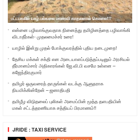
பட்டபகலில் யாழ்.பல்கலை மாணவி காதலனால் கொலை!!!
என்னை பழிவாங்குவதாக நினைத்து தமிழினத்தை பழிவாங்கி
விடாதீர்கள்- முதலமைச்சர் உரை!
யாழில் இன்று முதல் போக்குவரத்தில் புதிய நடைமுறை!
தேசிய மக்கள் சக்தி என அடையாளப்படுத்தப்படினும் அரசியல்
தீர்மானம்சார் அதிகாரங்கள் ஜே.வி.பி வசமே உள்ளன –
கஜேந்திரகுமார்
தமிழர் ஒருவரைத் தாருங்கள் வடக்கு ஆளுநராக
நியமிக்கின்றேன் – ஜனாதிபதி
தமிழீழ விடுதலைப் புலிகள் அமைப்பின் மூத்த தளபதியின்
மகள் சட்டத்தரணியாக சத்தியப் பிரமாணம்!!
JRIDE : TAXI SERVICE