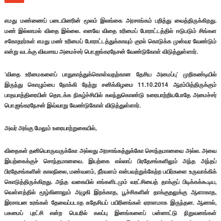
எமது மண்ணைப் படையினரின் மூலம் இலங்கை அரசாங்கம் பறித்து வைத்திருக்கிறது.
மண் இல்லாமல் விதை இல்லை. எனவே விதை உரிமைப் போராட்டத்தில் ஈடுபடும் சிங்கள
சகோதரர்கள்
எமது மண் உரிமைப் போராட்டத்துக்காவும் குரல் கொடுக்க முன்வர வேண்டும்
என்று வடக்கு விவசாய அமைச்சர் பொ.ஐங்கரநேசன் வேண்டுகோள் விடுத்துள்ளார்.
‘விதை உரிமைகளைப் பாதுகாத்துக்கொள்வதற்கான தேசிய அமைப்பு’ முறிகண்டியில்
இருந்து கொழும்பை நோக்கி நேற்று சனிக்கிழமை 11.10.2014 ஆரம்பித்திருக்கும்
பாதயாத்திரையின் தொடக்க நிகழ்ச்சியில் கலந்துகொண்டு உரையாற்றியபோதே அமைச்சர்
பொ.ஐங்கரநேசன் இவ்வாறு வேண்டுகோள் விடுத்துள்ளார்.
அவர் அங்கு மேலும் உரையாற்றுகையில்,
விதைகள் தனியொருவருக்கோ அல்லது அரசாங்கத்துக்கோ சொந்தமானவை அல்ல. அவை
இயற்கைக்குச் சொந்தமானவை. இயற்கை எல்லாப் பிரதேசங்களிலும் அந்த அந்தப்
பிரதேசங்களின் காலநிலை, மண்வளம், நீர்வளம் என்பவற்றுக்கேற்ற பயிர்களை உருவாக்கிக்
கொடுத்திருக்கிறது. அந்த வகையில் எங்களிடமும் வரட்சியைத் தாக்குப் பிடிக்கக்கூடிய,
வெள்ளத்தில் மூழ்கினாலும் அழுகி இறக்காத, பூச்சிகளின் தாக்குதலுக்கு ஆளாகாத,
இரசாயன உரங்கள் தேவைப்படாத சுதேசியப் பயிரினங்கள் ஏராளமாக இருந்தன. ஆனால்,
பசுமைப் புரட்சி என்ற பெயரில் கலப்பு இனங்களைப் பன்னாட்டு நிறுவனங்கள்