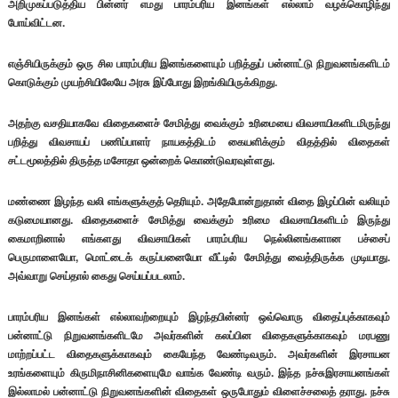
அறிமுகப்படுத்திய பின்னர் எமது பாரம்பரிய இனங்கள் எல்லாம் வழக்கொழிந்து
போய்விட்டன.
எஞ்சியிருக்கும் ஒரு சில பாரம்பரிய இனங்களையும் பறித்துப் பன்னாட்டு நிறுவனங்களிடம்
கொடுக்கும் முயற்சியிலேயே அரசு இப்போது இறங்கியிருக்கிறது.
அதற்கு வசதியாகவே விதைகளைச் சேமித்து வைக்கும் உரிமையை விவசாயிகளிடமிருந்து
பறித்து விவசாயப் பணிப்பாளர் நாயகத்திடம் கையளிக்கும் விதத்தில் விதைகள்
சட்டமூலத்தில் திருத்த மசோதா ஒன்றைக் கொண்டுவரவுள்ளது.
மண்ணை இழந்த வலி எங்களுக்குத் தெரியும். அதேபோன்றுதான் விதை இழப்பின் வலியும்
கடுமையானது. விதைகளைச் சேமித்து வைக்கும் உரிமை விவசாயிகளிடம் இருந்து
கைமாறினால் எங்களது விவசாயிகள் பாரம்பரிய நெல்லினங்களான பச்சைப்
பெருமாளையோ, மொட்டைக் கருப்பனையோ வீட்டில் சேமித்து வைத்திருக்க முடியாது.
அவ்வாறு செய்தால் கைது செய்யப்படலாம்.
பாரம்பரிய இனங்கள் எல்லாவற்றையும் இழந்தபின்னர் ஒவ்வொரு விதைப்புக்காகவும்
பன்னாட்டு நிறுவனங்களிடமே அவர்களின் கலப்பின விதைகளுக்காகவும் மரபணு
மாற்றப்பட்ட விதைகளுக்காகவும் கையேந்த வேண்டிவரும். அவர்களின் இரசாயன
உரங்களையும் கிருமிநாசினிகளையுமே வாங்க வேண்டி வரும். இந்த நச்சுஇரசாயனங்கள்
இல்லாமல் பன்னாட்டு நிறுவனங்களின் விதைகள் ஒருபோதும் விளைச்சலைத் தராது. நச்சு