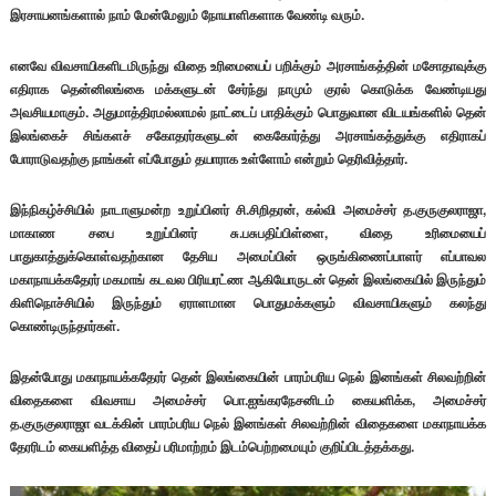
இரசாயனங்களால் நாம் மேன்மேலும் நோயாளிகளாக வேண்டி வரும்.
எனவே விவசாயிகளிடமிருந்து விதை உரிமையைப் பறிக்கும் அரசாங்கத்தின் மசோதாவுக்கு
எதிராக தென்னிலங்கை மக்களுடன் சேர்ந்து நாமும் குரல் கொடுக்க வேண்டியது
அவசியமாகும். அதுமாத்திரமல்லாமல் நாட்டைப் பாதிக்கும் பொதுவான விடயங்களில் தென்
இலங்கைச் சிங்களச் சகோதரர்களுடன் கைகோர்த்து அரசாங்கத்துக்கு எதிராகப்
போராடுவதற்கு நாங்கள் எப்போதும் தயாராக உள்ளோம் என்றும் தெரிவித்தார்.
இந்நிகழ்ச்சியில் நாடாளுமன்ற உறுப்பினர் சி.சிறிதரன், கல்வி அமைச்சர் த.குருகுலராஜா,
மாகாண சபை உறுப்பினர் சு.பசுபதிப்பிள்ளை, விதை உரிமையைப்
பாதுகாத்துக்கொள்வதற்கான தேசிய அமைப்பின் ஒருங்கிணைப்பாளர் எப்பாவல
மகாநாயக்கதேரர் மகமாங் கடவல பிரியரட்ண ஆகியோருடன் தென் இலங்கையில் இருந்தும்
கிளிநொச்சியில் இருந்தும் ஏராளமான பொதுமக்களும் விவசாயிகளும் கலந்து
கொண்டிருந்தார்கள்.
இதன்போது மகாநாயக்கதேரர் தென் இலங்கையின் பாரம்பரிய நெல் இனங்கள் சிலவற்றின்
விதைகளை விவசாய அமைச்சர் பொ.ஐங்கரநேசனிடம் கையளிக்க, அமைச்சர்
த.குருகுலராஜா வடக்கின் பாரம்பரிய நெல் இனங்கள் சிலவற்றின் விதைகளை மகாநாயக்க
தேரரிடம் கையளித்த விதைப் பரிமாற்றம் இடம்பெற்றமையும் குறிப்பிடத்தக்கது.