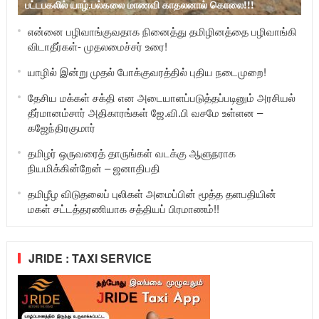
பட்டபகலில் யாழ்.பல்கலை மாணவி காதலனால் கொலை!!!
என்னை பழிவாங்குவதாக நினைத்து தமிழினத்தை பழிவாங்கி
விடாதீர்கள்- முதலமைச்சர் உரை!
யாழில் இன்று முதல் போக்குவரத்தில் புதிய நடைமுறை!
தேசிய மக்கள் சக்தி என அடையாளப்படுத்தப்படினும் அரசியல்
தீர்மானம்சார் அதிகாரங்கள் ஜே.வி.பி வசமே உள்ளன –
கஜேந்திரகுமார்
தமிழர் ஒருவரைத் தாருங்கள் வடக்கு ஆளுநராக
நியமிக்கின்றேன் – ஜனாதிபதி
தமிழீழ விடுதலைப் புலிகள் அமைப்பின் மூத்த தளபதியின்
மகள் சட்டத்தரணியாக சத்தியப் பிரமாணம்!!
JRIDE : TAXI SERVICE