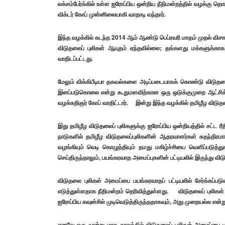
லக்சம்பேர்க்கில் உள்ள ஐரோப்பிய ஒன்றிய நீதிமன்றத்தில் வழக்கு தொட
விக்டர் கோப் முன்னிலையாகி வாதாடி வந்தார்.
இந்த வழக்கில் கடந்த 2014 ஆம் ஆண்டு பெப்ரவரி மாதம் முதல் வி
விடுதலைப் புலிகள் ஆயுதம் ஏந்தவில்லை; தங்களது மக்களுக்காக
வாதிடப்பட்டது.
மேலும் விக்கிபீடியா தகவல்களை அடிப்படையாகக் கொண்டு விடுதலைப்
இனப்படுகொலை என்று கூறுமளவிற்கான ஒரு ஒடுக்குமுறை ஆட்சிக்கு
வழக்கறிஞர் கோப் வாதிட்டார். இன்று இந்த வழக்கில் தமிழீழ விடுதலைப்
இது தமிழீழ விடுதலைப் புலிகளுக்கு ஐரோப்பிய ஒன்றியத்தில் சட்
நாடுகளில் தமிழீழ விடுதலைப்புலிகளின் ஆதரவாளர்கள் சுதந்திரமா
வழங்கியும் வெடி கொழுத்தியும் தமது மகிழ்ச்சியை வெளிப்படுத
செய்திருந்தாலும், பயங்கரவாத அமைப்புகளின் பட்டியலில் இருந்து விட
விடுதலை புலிகள் அமைப்பை பயங்கரவாதப் பட்டியலில் சேர்க்கப்ப
எடுத்துள்ளதாக நீதிமன்றம் தெரிவித்துள்ளது. விடுதலைப் புலிகள் அ
ஐரோப்பிய கவுன்சில் முடிவெடுத்திருந்ததாகவும், அது முறையல்ல என்றும்
எனவே ஒரு மூன்று மாத காலத்தில் விடுதலைப் புலிகள் அமைப்பை பயங்கர