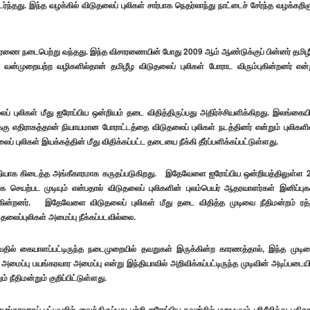
ர்ந்தது. இந்த வழக்கில் விடுதலைப் புலிகள் சார்பாக நெதர்லாந்து நாட்டைச் சேர்ந்த வழக்கறிஞ
சாரணை நடைபெற்று வந்தது. இந்த விசாரணையின் போது 2009 ஆம் ஆண்டுக்குப் பின்னர் தமிழ
 வன்முறையற்ற வழிகளில்தான் தமிழீழ விடுதலைப் புலிகள் போராட விரும்புகின்றனர் என்
 புலிகள் மீது ஐரோப்பிய ஒன்றியம் தடை விதித்திருப்பது அதிர்ச்சியளிக்கிறது. இலங்கையி
 எதிராகத்தான் நியாயமான போராட்டத்தை விடுதலைப் புலிகள் நடத்தினர் என்றும் புலிகளி
 புலிகள் இயக்கத்தின் மீது விதிக்கப்பட்ட தடையை நீக்கி தீர்ப்பளிக்கப்பட்டுள்ளது.
ட ரீதியாக கிடைத்த அங்கீகாரமாக கருதப்படுகிறது. இதேவேளை ஐரோப்பிய ஒன்றியத்திலுள்ள 
க செயற்பட முடியும் என்பதால் விடுதலைப் புலிகளின் புலம்பெயர் ஆதரவாளர்கள் இனிப்புக
்துகின்றனர். இதேவேளை விடுதலைப் புலிகள் மீது தடை விதித்த முடிவை நீதிமன்றம் ரத்
ுதலைப்புலிகள் அமைப்பு நீக்கப்படவில்லை.
டுவதில் கையாளப்பட்டிருந்த நடைமுறையில் தவறுகள் இருக்கின்ற காரணத்தால், இந்த முடி
மைப்பு பயங்கரவார அமைப்பு என்று இந்தியாவில் அறிவிக்கப்பட்டிருந்த முடிவின் அடிப்படையி
 நீதிமன்றும் குறிப்பிட்டுள்ளது.
வாதப் பட்டியலில் வைத்திருப்பது பற்றி ஐரோப்பிய கவுன்சில் மறுபடியும் பரிசீலித்து புதித