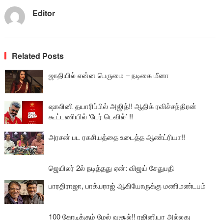
Editor
Related Posts
ஜாதியில் என்ன பெருமை – நடிகை மீனா
ஷாலினி தயாரிப்பில் அஜித்!! ஆதிக் ரவிச்சந்திரன்
கூட்டணியில் ‘டேர் டெவில்’ !!
அரசன் பட ரகசியத்தை உடைத்த ஆண்ட்ரியா!!
ஜெயிலர் 2ல் நடித்தது ஏன்: விஜய் சேதுபதி
பாரதிராஜா, பாக்யராஜ் ஆகியோருக்கு மணிமண்டபம்
100 கோடிக்கும் மேல் வசூல்!! ரஜினியா அல்லது