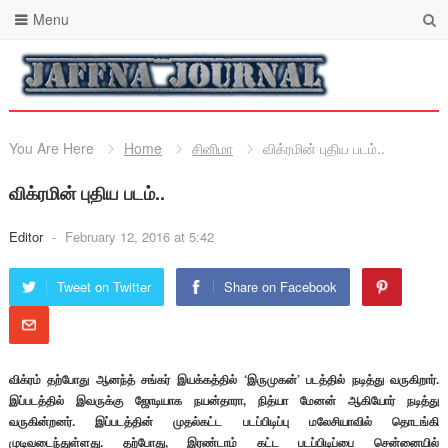
Menu
You Are Here
Home
சினிமா
விக்ரமின் புதிய படம்..
விக்ரமின் புதிய படம்..
Editor
-
February 12, 2016 at 5:42
Tweet on Twitter
Share on Facebook
விக்ரம் தற்போது ஆனந்த் சங்கர் இயக்கத்தில் ‘இருமுகன்’ படத்தில் நடித்து வருகிறார்.
இப்படத்தில் இவருக்கு ஜோடியாக நயன்தாரா, நித்யா மேனன் ஆகியோர் நடித்து
வருகின்றனர். இப்படத்தின் முதல்கட்ட படப்பிடிப்பு மலேசியாவில் தொடங்கி
முடிவடைந்துள்ளது. தற்போது, இரண்டாம் கட்ட படப்பிடிப்பை சென்னையில்