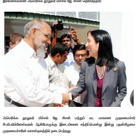
இலங்கைக்கான அமெரிக்க தூதுவர் மிச்சல் ஜே. சிசன் தெரிவித்தார்.
அமெரிக்க தூதுவர் மிச்சல் ஜே. சிசன் மற்றும் வட மாகாண முதலமைச்சர்
சி.வி.விக்னேஸ்வரன் ஆகியோருக்கு இடையிலான சந்திப்பொன்று இன்று புதன்கிழமை
முதலமைச்சரின் வாசஸ்தலத்தில் நடைபெற்றது.