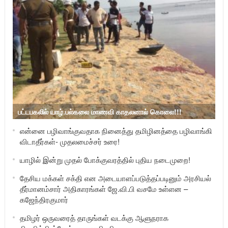
பட்டபகலில் யாழ்.பல்கலை மாணவி காதலனால் கொலை!!!
என்னை பழிவாங்குவதாக நினைத்து தமிழினத்தை பழிவாங்கி
விடாதீர்கள்- முதலமைச்சர் உரை!
யாழில் இன்று முதல் போக்குவரத்தில் புதிய நடைமுறை!
தேசிய மக்கள் சக்தி என அடையாளப்படுத்தப்படினும் அரசியல்
தீர்மானம்சார் அதிகாரங்கள் ஜே.வி.பி வசமே உள்ளன –
கஜேந்திரகுமார்
தமிழர் ஒருவரைத் தாருங்கள் வடக்கு ஆளுநராக