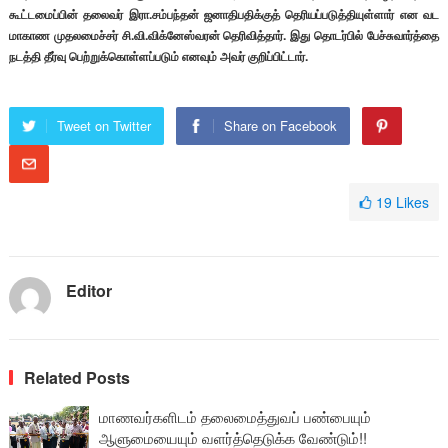
கூட்டமைப்பின் தலைவர் இரா.சம்பந்தன் ஜனாதிபதிக்குத் தெரியப்படுத்தியுள்ளார் என வட
மாகாண முதலமைச்சர் சி.வி.விக்னேஸ்வரன் தெரிவித்தார். இது தொடர்பில் பேச்சுவார்த்தை
நடத்தி தீர்வு பெற்றுக்கொள்ளப்படும் எனவும் அவர் குறிப்பிட்டார்.
Tweet on Twitter
Share on Facebook
19
Likes
Editor
Related Posts
மாணவர்களிடம் தலைமைத்துவப் பண்பையும்
ஆளுமையையும் வளர்த்தெடுக்க வேண்டும்!!