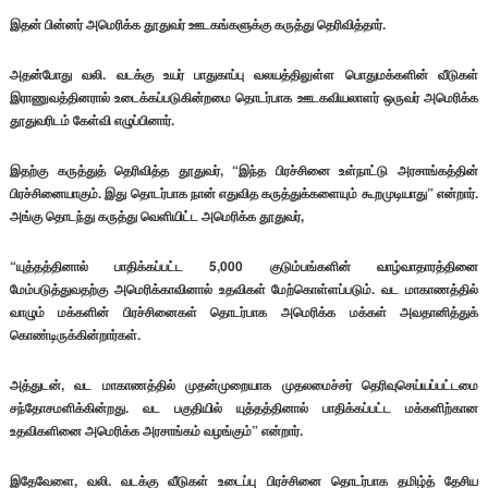
இதன் பின்னர் அமெரிக்க தூதுவர் ஊடகங்களுக்கு கருத்து தெரிவித்தார்.
அதன்போது வலி. வடக்கு உயர் பாதுகாப்பு வலயத்திலுள்ள பொதுமக்களின் வீடுகள்
இராணுவத்தினரால் உடைக்கப்படுகின்றமை தொடர்பாக ஊடகவியலாளர் ஒருவர் அமெரிக்க
தூதுவரிடம் கேள்வி எழுப்பினார்.
இதற்கு கருத்துத் தெரிவித்த தூதுவர், “இந்த பிரச்சினை உள்நாட்டு அரசாங்கத்தின்
பிரச்சினையாகும். இது தொடர்பாக நான் எதுவித கருத்துக்களையும் கூறமுடியாது” என்றார்.
அங்கு தொடந்து கருத்து வெளியிட்ட அமெரிக்க தூதுவர்,
“யுத்தத்தினால் பாதிக்கப்பட்ட 5,000 குடும்பங்களின் வாழ்வாதாரத்தினை
மேம்படுத்துவதற்கு அமெரிக்காவினால் உதவிகள் மேற்கொள்ளப்படும். வட மாகாணத்தில்
வாழும் மக்களின் பிரச்சினைகள் தொடர்பாக அமெரிக்க மக்கள் அவதானித்துக்
கொண்டிருக்கின்றார்கள்.
அத்துடன், வட மாகாணத்தில் முதன்முறையாக முதலமைச்சர் தெரிவுசெய்யப்பட்டமை
சந்தோசமளிக்கின்றது. வட பகுதியில் யுத்தத்தினால் பாதிக்கப்பட்ட மக்களிற்கான
உதவிகளினை அமெரிக்க அரசாங்கம் வழங்கும்” என்றார்.
இதேவேளை, வலி. வடக்கு வீடுகள் உடைப்பு பிரச்சினை தொடர்பாக தமிழ்த் தேசிய