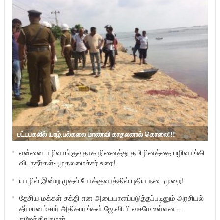
பட்டபகலில் யாழ்.பல்கலை மாணவி காதலனால் கொலை!!!
என்னை பழிவாங்குவதாக நினைத்து தமிழினத்தை பழிவாங்கி
விடாதீர்கள்- முதலமைச்சர் உரை!
யாழில் இன்று முதல் போக்குவரத்தில் புதிய நடைமுறை!
தேசிய மக்கள் சக்தி என அடையாளப்படுத்தப்படினும் அரசியல்
தீர்மானம்சார் அதிகாரங்கள் ஜே.வி.பி வசமே உள்ளன –
கஜேந்திரகுமார்