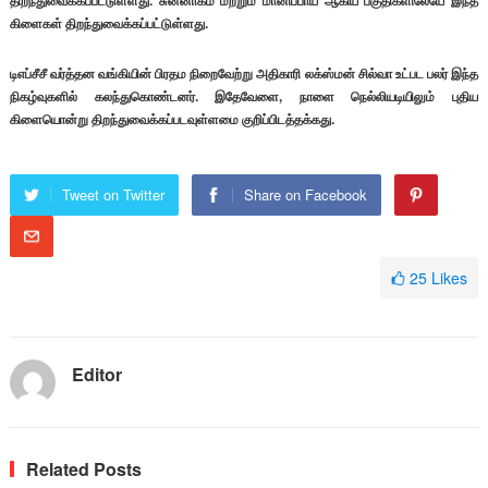
திறந்துவைக்கப்பட்டுள்ளது. சுன்னாகம் மற்றும் மானிப்பாய் ஆகிய பகுதிகளிலேயே இந்த
கிளைகள் திறந்துவைக்கப்பட்டுள்ளது.
டிஎப்சீசீ வர்த்தன வங்கியின் பிரதம நிறைவேற்று அதிகாரி லக்ஸ்மன் சில்வா உட்பட பலர் இந்த
நிகழ்வுகளில் கலந்துகொண்டனர். இதேவேளை, நாளை நெல்லியடியிலும் புதிய
கிளையொன்று திறந்துவைக்கப்படவுள்ளமை குறிப்பிடத்தக்கது.
Tweet on Twitter
Share on Facebook
25
Likes
Editor
Related Posts