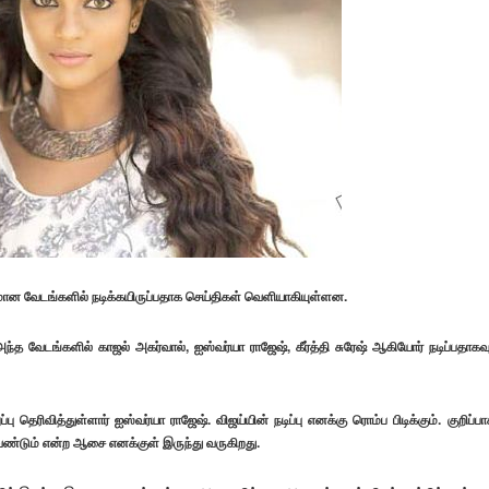
மான வேடங்களில் நடிக்கயிருப்பதாக செய்திகள் வெளியாகியுள்ளன.
்த வேடங்களில் காஜல் அகர்வால், ஐஸ்வர்யா ராஜேஷ், கீர்த்தி சுரேஷ் ஆகியோர் நடிப்பதாகவு
 தெரிவித்துள்ளார் ஐஸ்வர்யா ராஜேஷ். விஜய்யின் நடிப்பு எனக்கு ரொம்ப பிடிக்கும். குறிப்பா
ண்டும் என்ற ஆசை எனக்குள் இருந்து வருகிறது.