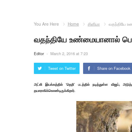
You Are Here
Home
சினிமா
வதந்தியே உண
வதந்தியே உண்மையானால் பெர
Editor
-
March 2, 2016 at 7:23
Tweet on Twitter
Share on Facebook
அட்லி இயக்கத்தில் ‘தெறி’ படத்தில் நடித்துள்ள விஜய், அட
தயாராகிக்கொண்டிருக்கிறார்.