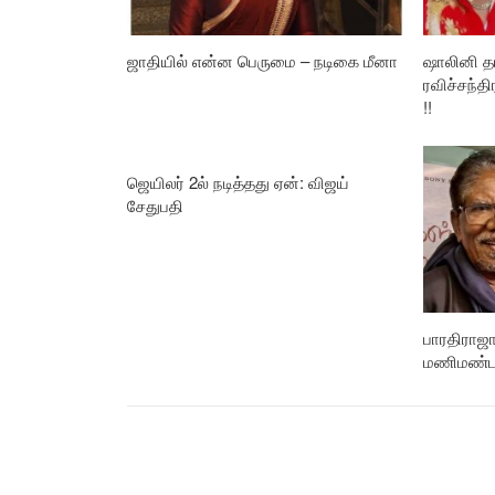
ஜாதியில் என்ன பெருமை – நடிகை மீனா
ஷாலினி தய
ரவிச்சந்தி
!!
ஜெயிலர் 2ல் நடித்தது ஏன்: விஜய்
சேதுபதி
பாரதிராஜா
மணிமண்ட