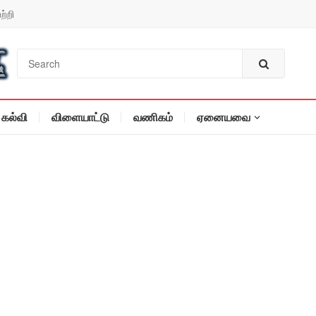
ற்றி
கல்வி
விளையாட்டு
வணிகம்
ஏனையவை