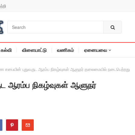
ற்றி
கல்வி
விளையாட்டு
வணிகம்
ஏனையவை
 சபையின் புதுவருட ஆரம்ப நிகழ்வுகள் ஆளுநர் தலைமையில் நடைபெற்றது
 ஆரம்ப நிகழ்வுகள் ஆளுநர்