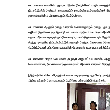
வட மாகாண சபையின் புதுவருட ஆரம்ப நிகழ்ச்சிகள் யாழ்ப்பாணத
ஜிஏ.சந்திரசிறி அவர்கள் தலைமையில் நடைபெற்றது.கொடியேற்றல் ந
தலைவர்களின் ஆசி உரைகளும் இடம்பெற்றன.
வட மாகாண ஆளுநர் தனது உரையில் அனைவருக்கும் தனது புதுவருட 
வழிகாட்டுதலில் கடந்த ஆண்டு வட மாகாணத்தில் மிகப் பாரிய அளவ
உதவிய அனனவருக்கும் நன்றிகளையும், பாராட்டுதல்களையும் தெரிவித
சிறந்த முறையில் திட்டமிடப்பட்டுள்ளதாவும் அதற்கு அமைவாக
கேட்டுக்கொண்டார். பொது மக்களின் தேவைகள் உடனடியாக பரிசீலிக்
வட மாகாண பிரதம செயலாளர் திருமதி விஜயலட்சுமி ரமேஸ், ஆளு
செயலாளர்கள், திணைக்களத் தலைவர்கள், ஆணையாளர்கள், பிராந்த
இந்நிகழ்வில் விசேட விருந்தினர்களாக பாராளுமன்ற உறுப்பினர் மு.சந
அதிபர் சுந்தரம் அருமைநாயகம் ஆகியோர் பங்குபற்றியிருந்தார்கள்.