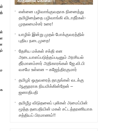
காதலனால் கொலை!!!
ர்
என்னை பழிவாங்குவதாக நினைத்து
த்
தமிழினத்தை பழிவாங்கி விடாதீர்கள்-
முதலமைச்சர் உரை!
ன்
யாழில் இன்று முதல் போக்குவரத்தில்
்ள
புதிய நடைமுறை!
பன
ம்
தேசிய மக்கள் சக்தி என
அடையாளப்படுத்தப்படினும் அரசியல்
தீர்மானம்சார் அதிகாரங்கள் ஜே.வி.பி
வசமே உள்ளன – கஜேந்திரகுமார்
தம
தமிழர் ஒருவரைத் தாருங்கள் வடக்கு
ஆளுநராக நியமிக்கின்றேன் –
்க
ஜனாதிபதி
தமிழீழ விடுதலைப் புலிகள் அமைப்பின்
மூத்த தளபதியின் மகள் சட்டத்தரணியாக
சத்தியப் பிரமாணம்!!