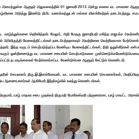
்தில் அமைந்துள்ள ஆளுநர் அலுவலகத்தில் 01 ஜனவரி 2013 அன்று காலை வட மாகாண ஆளுந
ிகழ்வினை அடுத்து இரண்டு நிமிட வணக்கத்துடன் மங்கள விளக்கேற்றல் நடைபெற்றது.
சமய
வாழ்த்துக்களை தெரிவித்தார். மேலும், அதி மேதகு ஜனாதிபதி மகிந்த ராஜபக்ச அவர்களி
ில் அபிவிருத்தி வேலைத்திட்டங்கள் நடைபெற்றதாகவும் அவற்றினை வெற்றிகரமாக மேற்கொள
்தார். இந்த வருடம் செயற்படுத்தப்படவேண்டிய வேலைத்திட்டங்கள், நிதி ஒதுக்கீடுகள் என்
 அனைவரும் ஒன்றிணைந்து வட மாகாண சபையின் செயற்பாடுகளை முன்னெடுக்கவேண்டுமெனவு
கப்பட்டு நடவடிக்கைகள் மேற்கொள்ளப்பட வேண்டுமென ஆளுநர் கேட்டுக் கொண்டார்.
நரின் செயலாளர் திரு.இ.இளங்கோவன், வட மாகாண சபையின் செயலாளர்கள், பிரதிப்பிர
ிய ஆணையாளர்கள் ஆகியோர் இந்நிகழ்வில் கலந்து கொண்டார்கள்.
்திரகுமார், யாழ் மாநகர சபை முதல்வர் திருமதி யோகேஸ்வரி பற்குணராசா, யாழ் மாவட்ட அரசாங