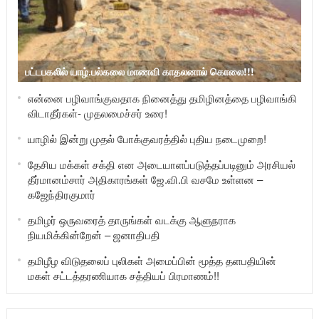
பட்டபகலில் யாழ்.பல்கலை மாணவி காதலனால் கொலை!!!
என்னை பழிவாங்குவதாக நினைத்து தமிழினத்தை பழிவாங்கி
விடாதீர்கள்- முதலமைச்சர் உரை!
யாழில் இன்று முதல் போக்குவரத்தில் புதிய நடைமுறை!
தேசிய மக்கள் சக்தி என அடையாளப்படுத்தப்படினும் அரசியல்
தீர்மானம்சார் அதிகாரங்கள் ஜே.வி.பி வசமே உள்ளன –
கஜேந்திரகுமார்
தமிழர் ஒருவரைத் தாருங்கள் வடக்கு ஆளுநராக
நியமிக்கின்றேன் – ஜனாதிபதி
தமிழீழ விடுதலைப் புலிகள் அமைப்பின் மூத்த தளபதியின்
மகள் சட்டத்தரணியாக சத்தியப் பிரமாணம்!!