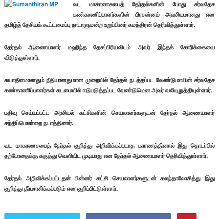
வட மாகாணசபைத் தேர்தல்களின் போது சர்வதேச
கண்காணிப்பாளர்களின் பிரசன்னம் அவசியமானது என
தமிழ்த் தேசியக் கூட்டமைப்பு நாடாளுமன்ற உறுப்பினர் சுமந்திரன் தெரிவித்துள்ளார்.
தேர்தல் ஆணையாளர் மஹிந்த தேசப்பிரியவிடம் அவர் இந்தக் கோரிக்கையை
விடுத்துள்ளார்.
சுயாதீனமானதும் நீதியானதுமான முறையில் தேர்தல் நடத்தப்பட வேண்டுமாயின் சர்வதேச
கண்காணிப்பாளர்கள் கடமையில் ஈடுபடுத்தப்பட வேண்டுமென அவர் வலியுறுத்தியுள்ளார்.
பதிவு செய்யப்பட்ட அரசியல் கட்சிகளின் செயலாளர்களுடன் தேர்தல் ஆணையாளர்
சந்திப்பொன்றை நடாத்தினார்.
வட மாகாணசபைத் தேர்தல் குறித்து அறிவிக்கப்படாத காரணத்தினால் இது தொடர்பில்
தற்போதைக்கு கருத்து வெளியிட முடியாது என தேர்தல் ஆணையாளர் தெரிவித்துள்ளார்.
தேர்தல் அறிவிக்கப்பட்டதன் பின்னர் கட்சி செயலாளர்களுடன் கலந்தாலோசித்து இது
குறித்து தீர்மானிக்கப்படும் என குறிப்பிட்டுள்ளார்.