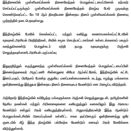
இந்நிலையில் முள்ளிவாய்க்கால் நினைவேந்தல் பொதுக்கட்டமைப்பினால் ஏற்பாடு
செய்யப்பட்டிருக்கும் முள்ளிவாய்க்கால் நினைவேந்தல் நிகழ்வு போர் முடிவுக்கு
கொண்டுவரப்பட்ட மே 18 ஆம் திகதியான இன்றைய தினம் முள்ளிவாய்க்கால் நினைவு
முற்றத்தில் நடைபெறவுள்ளது.
இந்நிகழ்வில் போரில் கொல்லப்பட்ட மற்றும் வலிந்து காணாமலாக்கப்பட்டோரின்
உறவுகள்,அரசியல் பிரதிநிதிகள், சிவில் சமூக செயற்பாட்டாளர்கள் உள்ளடங்கலாகப் பலரும்
கலந்துகொண்டு பொதுச்சுடர் ஏற்றி தமது உறவுகளுக்கு அஞ்சலி
செலுத்தவுள்ளனர்.அரசியல் பகுப்பாய்வு
இதுகுறித்துக் கருத்துரைத்த முள்ளிவாய்க்கால் நினைவேந்தல் பொதுக்கட்டமைப்பின்
இணைத்தலைவர் அருட்பணி சின்னதுரை லியோ ஆம்ஸ்ட்ரோங், இந்நிகழ்வில் கட்சி,
இனம்,மதம், பிரதேசம் போன்ற குறுகிய மனப்பான்மைகளைக் கடந்து, ஈழத்து மக்களாக
ஒன்றிணைந்து இத்துயர இன்றைய தினம் நினைவுகூர வேண்டும் என அழைப்பு விடுத்தார்.
அத்தோடு இந்நிகழ்வில் உயிரிழந்த மக்களுக்காக அஞ்சலி செலுத்துவதுடன், தமிழர்களின்
தேசிய நலன்கள் மற்றும் அபிலாஷைகளை வலியுறுத்தும் வகையிலும் இது அமைய
வேண்டும் என்றும் அவர் வலியுறுத்தியுள்ளார். அதுமாத்திரமன்றி இந்த ஆண்டும்
பொதுமக்கள்,சிவில் அமைப்புக்கள் உள்ளிட்ட சகல தரப்பினரும் ஒன்றிணைந்து ஒரே
குடையில் கீழ் இந்த நிகழ்வில் பங்கேற்க வேண்டும் எனவும் அவர் கோரிக்கை
விடுத்துள்ளார்.