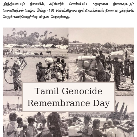
பூர்த்தியடையும் நிலையில், அப்போரில் கொல்லப்பட்ட உறவுகளை நினைவுகூரும்
நினைவேந்தல் நிகழ்வு இன்று (18) திங்கட்கிழமை முள்ளிவாய்க்கால் நினைவு முற்றத்தில்
பெரும் உணர்வெழுச்சியுடன் நடைபெறவுள்ளது.