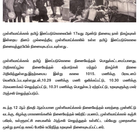
முள்ளிவாய்க்கால் தமிழ் இனப்படுகொலையின் 17வது ஆண்டு நினைவு நாள் நிகழ்வுகள்
இன்றைய தினம் முல்லைத்தீவு முள்ளிவாய்க்காலில் உள்ள தமிழ் இனப்படுகொலை
நினைவுத்தூபியில் நினைவுகூரப்படவுள்ளது .
முள்ளிவாய்க்கால் தமிழ் இனப்படுகொலை நினைவேந்தல் பொதுக்கட்டமைப்பானது,
அதிகாரப்பூர்வ நினைவேந்தல் ஏற்பாடுகள் மற்றும் நிகழ்ச்சி நிரலை
அறிவித்துள்ளது.இதற்கமைய இன்று காலை 1015. மணிக்கு பிரகடனம்
வெளியிடப்படவுள்ளதுடன்,10.29 மணிக்கு மணி ஒலிக்கப்பட்டு, 10.30 மணிக்கு
அகவணக்கம் செலுத்தப்பட்டு, 10.31 மணிக்கு பொதுச்சுடர் ஏற்றப்பட்டு, உறவுகளுக்கு மலர்
அஞ்சலி செலுத்தப்படும்.
கடந்த 12 ஆம் திகதி ஆரம்பமான முள்ளிவாய்க்கால் நினைவேந்தல் வாரத்தை முன்னிட்டு
வடக்கு, கிழக்கு மாகாணங்களில் நினைவேந்தல் ஊர்திப் பயணம், முள்ளிவாய்க்கால் கஞ்சி
பகிரல், உள்ளூராட்சி சபைகளில் அஞ்சலி செலுத்துதல் உள்ளிட்ட பல்வேறு முறைகளில
மூன்று தசாப்த காலப் போரில் உயிர்நீத்த உறவுகள் நினைவுகூரப்பட்டனர்.