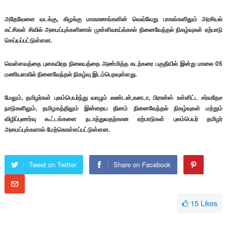
அதேவேளை வடக்கு, கிழக்கு மாகாணங்களின் வெவ்வேறு பாகங்களிலும் அரசியல்
கட்சிகள் சிவில் அமைப்புக்களினால் முள்ளிவாய்க்கால் நினைவேந்தல் நிகழ்வுகள் ஏற்பாடு
செய்யப்பட்டுள்ளன.
வெள்ளவத்தை புகையிரத நிலையத்தை அண்மித்த கடற்கரை பகுதியில் இன்று மாலை 05
மணியளவில் நினைவேந்தல் நிகழ்வு இடம்பெறவுள்ளது.
மேலும், தமிழர்கள் புலம்பெயர்ந்து வாழும் லண்டன்,கனடா, பிரான்ஸ் உள்ளிட்ட சர்வதேச
நாடுகளிலும், தமிழகத்திலும் இன்றைய தினம் நினைவேந்தல் நிகழ்வுகள் மற்றும்
விழிப்புணர்வு கூட்டங்களை நடாத்துவதற்கான ஏற்பாடுகள் புலம்பெயர் தமிழர்
அமைப்புக்களால் மேற்கொள்ளப்பட்டுள்ளன.
Tweet on Twitter
Share on Facebook
15
Likes