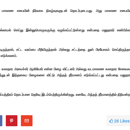
ானது, மாகாண சபையின் நிர்வாக நிகழ்வுகளுடன் தொடர்புடையது. அது மாகாண சபையி
்லாமல் செய்து இன்னுமொருவருக்கு வழங்கப்பட்டுள்ளது என்பதை மனுதாரர் எண்பிக்க
ிருந்தால், சட்ட வரம்பை மீறியிருந்தால் அல்லது சட்டத்தை துஸ் பிரயோகம் செய்திருந்தா
எடுக்கலாம்.
ும் சுகாதார அமைச்சர் ஆகியோர் என்ன பிழை விட்டனர் அல்லது வடமாகாண சுகாதார சேவைக
 அத்துடன் இத்தகைய பிழைகளை விட்டு அந்தத் தீர்மானம் எடுக்கப்பட்டது என்பதை மனுதார
பத்திரம் தொடர்பான தெரிவு இடம்பெற்றிருக்கின்றது. எனவே, அந்தத் தீர்மானத்தில் நீதிமன்ற
26
Likes