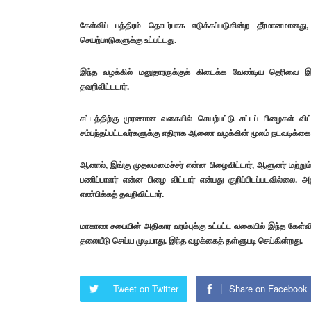
கேள்விப் பத்திரம் தொடர்பாக எடுக்கப்படுகின்ற தீர்மானம
செயற்பாடுகளுக்கு உட்பட்டது.
இந்த வழக்கில் மனுதாரருக்குக் கிடைக்க வேண்டிய தெரிவை இல
தவறிவிட்டடார்.
சட்டத்திற்கு முரணான வகையில் செயற்பட்டு சட்டப் பிழைகள் விட்ட
சம்பந்தப்பட்டவர்களுக்கு எதிராக ஆணை வழக்கின் மூலம் நடவடிக்கை 
ஆனால், இங்கு முதலமமைச்சர் என்ன பிழைவிட்டார், ஆளுனர் மற்ற
பணிப்பாளர் என்ன பிழை விட்டார் என்பது குறிப்பிடப்படவில்லை.
எண்பிக்கத் தவறிவிட்டார்.
மாகாண சபையின் அதிகார வரம்புக்கு உட்பட்ட வகையில் இந்த கேள்விப்
தலையீடு செய்ய முடியாது. இந்த வழக்கைத் தள்ளுபடி செய்கின்றது.
Tweet on Twitter
Share on Facebook