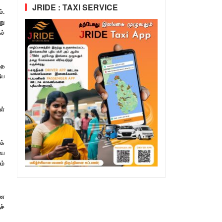
JRIDE : TAXI SERVICE
்.
று
ச்
்த
ீய
ள்
க்
ைய
ம்
ாண
ச்