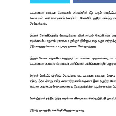
வடமாகாண சுகாதார சேவைகள் அமைச்சின் கீழ் வரும் வைத்தியசா
சேவைகள் பணிப்பாளரினால் கோரப்பட்ட கேள்விப் பத்திரம் சம்பந்
செய்துள்ளார்.
இந்தக் கேள்விப்பத்திர கோரலுக்காக விண்ணப்பம் செய்திருந்த 
எடுக்காமல், பாதுகாப்பு சேவை வழங்கும் இன்னுமொரு நிறுவனத்திற்கு வ
நீதிமன்றத்தில் பிணை வழக்கு தாக்கல் செய்திருந்தது.
இந்தப் பிணை வழக்கின் மனுதாரர், வடமாகாண முதலமைச்சர், வ
வடமாகாண சுகாதார சேவைகள் பணிப்பாளர் ஆகியோரை எதிர் மனுதாரராகக்
இந்தக் கேள்விப் பத்திரம் தொடர்பாக வட மாகாண சுகாதார சேவை பணி
ஏற்படு;த்தியள்ளது என்ற காரணத்தினால் அதனை இடைநிறுத்த வேண்டு
ஊடான பாதுகாப்பு சேவையை தமது நிறுவனத்திற்கு வழங்குவதற்கு ஆணை
மேல் நீதிமன்றத்தில் இந்த வழக்கை விசாரணை செய்த நீதிபதி இளஞ்செழ
நீதிபதி தனது தீர்ப்பில் தெரிவித்துள்ளதாவது: