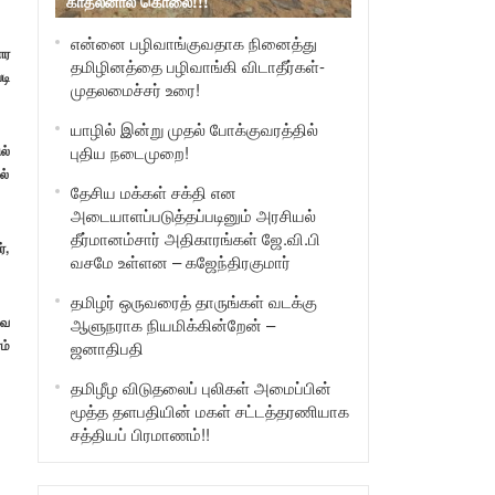
காதலனால் கொலை!!!
என்னை பழிவாங்குவதாக நினைத்து
ார
தமிழினத்தை பழிவாங்கி விடாதீர்கள்-
டி
முதலமைச்சர் உரை!
யாழில் இன்று முதல் போக்குவரத்தில்
ல்
புதிய நடைமுறை!
ல்
தேசிய மக்கள் சக்தி என
அடையாளப்படுத்தப்படினும் அரசியல்
தீர்மானம்சார் அதிகாரங்கள் ஜே.வி.பி
்,
வசமே உள்ளன – கஜேந்திரகுமார்
தமிழர் ஒருவரைத் தாருங்கள் வடக்கு
வை
ஆளுநராக நியமிக்கின்றேன் –
ம்
ஜனாதிபதி
தமிழீழ விடுதலைப் புலிகள் அமைப்பின்
மூத்த தளபதியின் மகள் சட்டத்தரணியாக
சத்தியப் பிரமாணம்!!