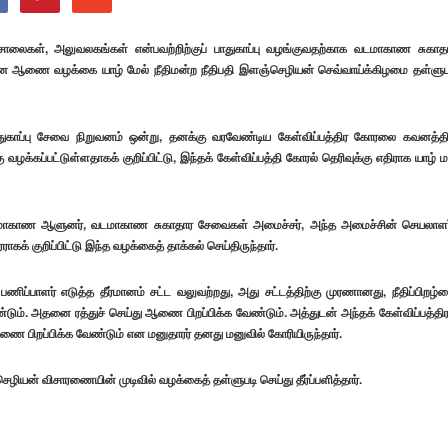
லைகள், அலுவலகங்கள் என்பவற்றிற்குப் பாதுகாப்பு வழங்குவதற்காக வடமாகாண சுகாத
தமான ஆணை வழக்கை யாழ் மேல் நீதிமன்ற நீதிபதி இளஞ்செழியன் செவ்வாய்க்கிழமை தள்ளுப
பாதுகாப்பு சேவை நிறுவனம் ஒன்று, தனக்கு வரவேண்டிய கேள்விப்பத்திர கோரலை கவனத்தி
ழக்கப்பட்டுள்ளதாகக் குறிப்பிட்டு, இந்தக் கேள்விப்பத்தி கோரல் தெரிவுக்கு எதிராக யாழ் ம
டமாகாண ஆளுனர், வடமாகாண சுகாதார சேவைகள் அமைச்சர், அந்த அமைச்சின் செயலாளர
 குறிப்பிட்டு இந்த வழக்கைத் தாக்கல் செய்திருந்தார்.
ப்பாளர் எடுத்த தீர்மானம் சட்ட வலுவற்றது, அது சட்டத்திற்கு முரணானது, நீதிப்பிறழ்
ம். அதனை ரத்துச் செய்து ஆணை பிறப்பிக்க வேண்டும். அத்துடன் அந்தக் கேள்விப்பத்திர
 பிறப்பிக்க வேண்டும் என மனுதாரர் தனது மனுவில் கோரியிருந்தார்.
ியன் விசாரணையின் முடிவில் வழக்கைத் தள்ளுபடி செய்து தீர்ப்பளித்தார்.