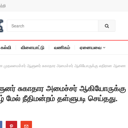
ற்றி
கல்வி
விளையாட்டு
வணிகம்
ஏனையவை
 முதலமைச்சர் ஆளுனர் சுகாதார அமைச்சர் ஆகியோருக்கு எதிரான ஆணை
னர் சுகாதார அமைச்சர் ஆகியோருக்கு
ல் நீதிமன்றம் தள்ளுபடி செய்தது.