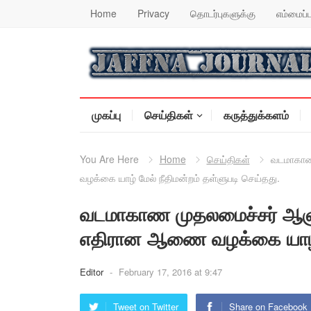
Home
Privacy
தொடர்புகளுக்கு
எம்மைப்ப
முகப்பு
செய்திகள்
கருத்துக்களம்
You Are Here
Home
செய்திகள்
வடமாகாண
வழக்கை யாழ் மேல் நீதிமன்றம் தள்ளுபடி செய்தது.
வடமாகாண முதலமைச்சர் ஆளு
எதிரான ஆணை வழக்கை யாழ் மே
Editor
-
February 17, 2016 at 9:47
Tweet on Twitter
Share on Facebook