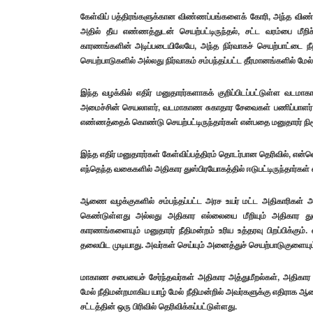
கேள்விப் பத்திரங்களுக்கான விண்ணப்பங்களைக் கோரி, அந்த விண்ணப
அதில் தீய எண்ணத்துடன் செயற்பட்டிருந்தல், சட்ட வரம்பை மீறி
காரணங்களின் அடிப்படையிலேயே, அந்த நிர்வாகச் செயற்பாட்டை நீதிம
செயற்பாடுகளில் அல்லது நிர்வாகம் சம்பந்தப்பட்ட தீர்மானங்களில் மேல
இந்த வழக்கில் எதிர் மனுதாரர்களாகக் குறிப்பிடப்பட்டுள்ள
அமைச்சின் செயலாளர், வடமாகாண சுகாதார சேவைகள் பணிப்பாளர் ஆக
எண்ணத்தைக் கொண்டு செயற்பட்டிருந்தார்கள் என்பதை மனுதாரர் நிரூப
இந்த எதிர் மனுதாரர்கள் கேள்விப்பத்திரம் தொடர்பான தெரிவில், எ
எந்தெந்த வகைகளில் அதிகார துஸ்பிரயோகத்தில் ஈடுபட்டிருந்தார்கள் 
ஆணை வழக்குகளில் சம்பந்தப்பட்ட அரச உயர் மட்ட அதிகாரிகள்
கெண்டுள்ளது அல்லது அதிகார எல்லையை மீறியும் அதிகார துஸ்ப
காரணங்களையும் மனுதாரர் நீதிமன்றம் உரிய உத்தரவு பிறப்பிக்கு
தலையிட முடியாது. அவர்கள் செய்யும் அனைத்துச் செயற்பாடுகுளையும் 
மாகாண சபையைச் சேர்ந்தவர்கள் அதிகார அத்துமீறல்கள், அதிகார த
மேல் நீதிமன்றமாகிய யாழ் மேல் நீதிமன்றில் அவர்களுக்கு எதிராக
சட்டத்தின் ஒரு பிரிவில் தெரிவிக்கப்பட்டுள்ளது.