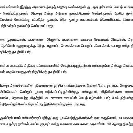
்பங்களில் இருந்து சரியானவற்றைத் தெரிவு செய்வதென்பது, ஒரு நிர்வாகச் செயற்பாடாகும
ச் செயற்பட்டிருத்தல் அல்லது அங்கு அதிகார துஸ்பிரயோகம் செய்திருத்தல் ஆகிய மூன்
ன்றம் கேள்விக்கு உட்படுத்த முடியும். இந்த மூன்று காரணங்கள் இல்லாவிட்டால், நிர்வாக
் நீதிமன்றம் தலையீடு செய்யமாட்டாது.
 வடமாகாண முதாமைச்சர், வடமாகாண ஆளுனர், வடமாகாண சுகாதார சேவைகள் அமைச்சர், அந
ியோர் மனுதாரருக்கு அந்த பாதுகாப்பு சேவைக்கான பொறுப்பு கிடைக்கக் கூடாது என்ற த
ிக்கத் தவறிவிட்டார்.
ன்னென்ன வகையில் அதிகார எல்லையை மீறிச் செயற்பட்டிருந்தார்கள் என்பதையோ அல்லது அவர்க
என்பதையோ மனுதாரர் நிரூபிக்கத் தவறிவிட்டார்.
 அல்லது அமைச்சர்களின் தீர்மானமானது தீய எண்ணத்தைக் கொண்டுள்ளது, சட்ட பிழையை
ிரயோகம் செய்தும் முடிவு எடுக்கப்பட்டிருக்கின்றது என்பதுடன், விதிவிலக்கான ஏன
ம். எனவே, தேவையற்ற விதத்தில் வடமாகாண சபையின் செயற்பாடுகளில் யாழ் மேல் நீதிமன்ற
நீதிமன்றம் கேள்விக்கு உட்படுத்திக்கொண்டிருக்க முடியாது.
ுஸ்பிரயோகம் என்பவற்றைப் புரிந்து ஒரு முடிவெடுத்துள்ளார்கள் என கருதினால், வடமாக
 ஆணை வழக்கு தாக்கல் செய்ய முடியும் என்று மாகாண சபைகளை உருவாக்கிய 13 ஆவது திருத்த