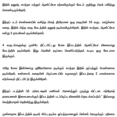
இதில் தனுஷ், சமந்தா மற்றும் ஆண்ட்ரியா ஏற்கவிருக்கும் வேடம் குறித்து அவர் பகிர்ந்து
கொண்டிருக்கிறார்.
இந்தப் படம் சென்னையில் வசித்த மிகத் தீவிரமான ஒரு ரவுடியின் 35 வருட வாழ்க்கை
கதை. இதில் அந்த ரவுடி வேடத்தில் தனுஷ் நடிக்கவிருக்கிறார். இதில் சமந்தா, ஆண்ட்ரியா
என்று 2 நாயகிகள் நடிக்கின்றனர்.
4 வருடங்களுக்கு முன்பே திட்டமிட்டது போல இப்படத்தில் ஆண்ட்ரியா விலைமாது
வேடத்தில் நடிக்கிறார். இது அவரின் நடிப்பை வெளிப்படுத்தக் கூடிய ஒரு வேடமாக
இருக்கும்.
அதே போல இன்னொரு ஹீரோயினாக நடிக்கும் சமந்தா இதில் குப்பத்துப் பெண்ணாக
நடிக்கிறார். உண்மைக் கதையின் அடிப்படையில் உருவாகும் இப்படத்தை 2 பாகங்களாக
எடுக்கவும் திட்டமிட்டு இருக்கிறேன்.
இந்தப் படத்தின் ப்ரீ- புரொடக்ஷன் பணிகள் அனைத்தும் முடிந்து விட்டன. சந்தோஷ்
நாராயணன் இசையமைக்கும் இப்படத்தின் படப்பிடிப்பு விரைவில் தொடங்கப்படும்” இவ்வாறு
வெற்றிமாறன் தெரிவித்து இருக்கிறார்.
முன்னதாக இப்படத்தில் நடிகர் சிம்பு நடிக்க ஒப்பந்தமானதும் பின்னர் அவருக்குப் பதிலாக