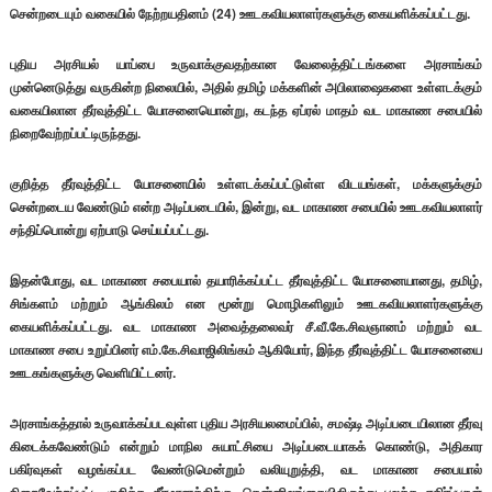
சென்றடையும் வகையில் நேற்றயதினம் (24) ஊடகவியலாளர்களுக்கு கையளிக்கப்பட்டது.
புதிய அரசியல் யாப்பை உருவாக்குவதற்கான வேலைத்திட்டங்களை அரசாங்கம்
முன்னெடுத்து வருகின்ற நிலையில், அதில் தமிழ் மக்களின் அபிலாஷைகளை உள்ளடக்கும்
வகையிலான தீர்வுத்திட்ட யோசனையொன்று, கடந்த ஏப்ரல் மாதம் வட மாகாண சபையில்
நிறைவேற்றப்பட்டிருந்தது.
குறித்த தீர்வுத்திட்ட யோசனையில் உள்ளடக்கப்பட்டுள்ள விடயங்கள், மக்களுக்கும்
சென்றடைய வேண்டும் என்ற அடிப்படையில், இன்று, வட மாகாண சபையில் ஊடகவியலாளர்
சந்திப்பொன்று ஏற்பாடு செய்யப்பட்டது.
இதன்போது, வட மாகாண சபையால் தயாரிக்கப்பட்ட தீர்வுத்திட்ட யோசனையானது, தமிழ்,
சிங்களம் மற்றும் ஆங்கிலம் என மூன்று மொழிகளிலும் ஊடகவியலாளர்களுக்கு
கையளிக்கப்பட்டது. வட மாகாண அவைத்தலைவர் சீ.வீ.கே.சிவஞானம் மற்றும் வட
மாகாண சபை உறுப்பினர் எம்.கே.சிவாஜிலிங்கம் ஆகியோர், இந்த தீர்வுத்திட்ட யோசனையை
ஊடகங்களுக்கு வெளியிட்டனர்.
அரசாங்கத்தால் உருவாக்கப்படவுள்ள புதிய அரசியலமைப்பில், சமஷ்டி அடிப்படையிலான தீர்வு
கிடைக்கவேண்டும் என்றும் மாநில சுயாட்சியை அடிப்படையாகக் கொண்டு, அதிகார
பகிர்வுகள் வழங்கப்பட வேண்டுமென்றும் வலியுறுத்தி, வட மாகாண சபையால்