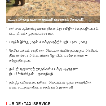
பட்டபகலில் யாழ்.பல்கலை மாணவி காதலனால் கொலை!!!
என்னை பழிவாங்குவதாக நினைத்து தமிழினத்தை பழிவாங்கி
விடாதீர்கள்- முதலமைச்சர் உரை!
யாழில் இன்று முதல் போக்குவரத்தில் புதிய நடைமுறை!
தேசிய மக்கள் சக்தி என அடையாளப்படுத்தப்படினும் அரசியல்
தீர்மானம்சார் அதிகாரங்கள் ஜே.வி.பி வசமே உள்ளன –
கஜேந்திரகுமார்
தமிழர் ஒருவரைத் தாருங்கள் வடக்கு ஆளுநராக
நியமிக்கின்றேன் – ஜனாதிபதி
தமிழீழ விடுதலைப் புலிகள் அமைப்பின் மூத்த தளபதியின்
மகள் சட்டத்தரணியாக சத்தியப் பிரமாணம்!!
JRIDE : TAXI SERVICE