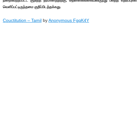
நிறைவேற்றப்பட்ட குறித்த தீர்மானத்திற்கு, தென்னிலங்கையிலிருந்து பலத்த எதிர்ப்புகள்
வெளிப்பட்டிருந்தமை குறிப்பிடத்தக்கது.
Couctitution – Tamil
by
Anonymous FgqK4Y