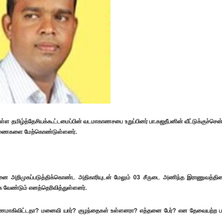
்ள தமிழ்த்தேசியக்கூட்டமைப்பின் வடமாகாணசபை உறுப்பினர் பா.கஜதீபனின் வீட்டுக்குச்சென
சாரணைகளை மேற்கொண்டுள்ளனர்.
ை அறிமுகப்படுத்திக்கொண்ட அதிகாரியுடன் மேலும் 03 சீருடை அணிந்த இராணுவத்தின
க வேண்டும் எனத்தெரிவித்துள்ளனர்.
ருமணமாகிவிட்டதா? மனைவி யார்? குழந்தைகள் உள்ளனரா? எத்தனை பேர்? என தேவையற்ற 