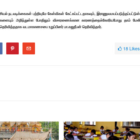
அரசியல் நடவடிக்கைகள் பற்றியுமே கேள்விகள் கேட்கப்பட்டதாகவும், இராணுவமயப்படுத்தப்பட்டுள
ல்களையும் அறிந்துள்ள போதிலும் விசாரணைக்கான காரணத்தைக்கோரியபோது தாம் மேல
தெரிவித்ததாக வடமாகாணசபை உறுப்பினர் பா.கஜதீபன் தெரிவித்தார்.
18
Likes