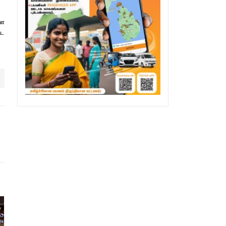
்ள
ிட