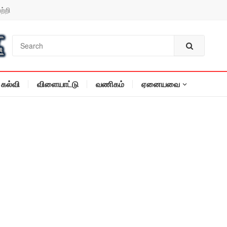
ற்றி
கல்வி
விளையாட்டு
வணிகம்
ஏனையவை