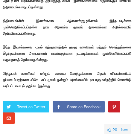
தொடர்பான பிரச்சனையைத் தீர்ப்பதற்கு விசேட இணக்கசபையை உருவாக்கும் பணியில்
நிதியமைச்சு ஈடுபட்டுள்ளது.
நிதியமைச்சின் இணக்கசபை ஆணைக்குழுவினால் இந்நடவடிக்கை
முன்னெடுக்கப்பட்டுள்ள தாக அரசாங்க தகவல் திணைக்கள அறிக்கையில்
தெரிவிக்கப்பட்டுள்ளது.
இந்த இணக்கசபை மூலம் யுத்தகாலத்தில் தமது காணிகள் மற்றும் சொத்துக்களை
இழந்தவர்களை அடையாளங் காண்பதற்கான நடவடிக்கைகள் முன்னெடுக்கப்பட்டு
வருவதாகத் தெரியவருகின்றது.
அத்துடன் காணிகள் மற்றும் ஏனைய சொத்துக்களை அதன் உரியவர்களிடம்
ஒப்படைப்பதற்கான விசேட சட்டமூலம் ஒன்றும் அண்மையில் நாடாளுமன்றத்தில் கொண்டு
வரப்பட்டமையும் குறிப்பிடத்தக்கது.
Tweet on Twitter
Share on Facebook
20
Likes