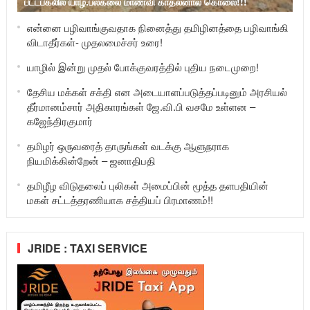
பட்டபகலில் யாழ்.பல்கலை மாணவி காதலனால் கொலை!!!
என்னை பழிவாங்குவதாக நினைத்து தமிழினத்தை பழிவாங்கி
விடாதீர்கள்- முதலமைச்சர் உரை!
யாழில் இன்று முதல் போக்குவரத்தில் புதிய நடைமுறை!
தேசிய மக்கள் சக்தி என அடையாளப்படுத்தப்படினும் அரசியல்
தீர்மானம்சார் அதிகாரங்கள் ஜே.வி.பி வசமே உள்ளன –
கஜேந்திரகுமார்
தமிழர் ஒருவரைத் தாருங்கள் வடக்கு ஆளுநராக
நியமிக்கின்றேன் – ஜனாதிபதி
தமிழீழ விடுதலைப் புலிகள் அமைப்பின் மூத்த தளபதியின்
மகள் சட்டத்தரணியாக சத்தியப் பிரமாணம்!!
JRIDE : TAXI SERVICE